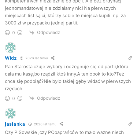
kompetentnych niezależnie od opcji. Ale bez ordynacji
jednomandatowej nie zdziałamy nic! Na pierwszych
miejscach list są ci, którzy sobie te miejsca kupili, np. za
3000 zł w przypadku jednej partii.
Odpowiedz
0
Widz
2026 lat temu
Pan Starosta czuje wybory i odżegnuje się od partii,która
dała mu kasę,bo rządził ktoś inny.A ten obok to kto?Też
chce się podpiąć?Nie było takiej gęby widać w pierwszych
rzędach.
Odpowiedz
0
jaslanka
2026 lat temu
Czy PISowskie ,czy POpaprańców to mało ważne niech