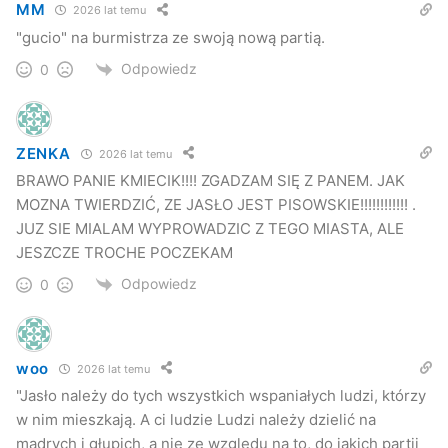
MM
2026 lat temu
"gucio" na burmistrza ze swoją nową partią.
Odpowiedz
0
ZENKA
2026 lat temu
BRAWO PANIE KMIECIK!!!! ZGADZAM SIĘ Z PANEM. JAK
MOZNA TWIERDZIĆ, ZE JASŁO JEST PISOWSKIE!!!!!!!!!!!! .
JUZ SIE MIALAM WYPROWADZIC Z TEGO MIASTA, ALE
JESZCZE TROCHE POCZEKAM
Odpowiedz
0
woo
2026 lat temu
"Jasło należy do tych wszystkich wspaniałych ludzi, którzy
w nim mieszkają. A ci ludzie Ludzi należy dzielić na
mądrych i głupich, a nie ze względu na to, do jakich partii