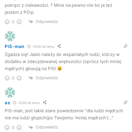
pokręci z ciekawości. ? Mnie na pewno nie bo ja też
jestem z PO:p
Odpowiedz
0
PiS-man
2026 lat temu
Zgadza się! Jasło należy do wspaniałych ludzi, którzy w
dodatku w zdecydowanej większości (oprócz tych mniej
mądrych) głosują na PiS!
Odpowiedz
0
as
2026 lat temu
PiS-man, jest takie stare powiedzenie "dla ludzi mądrych
nie ma ludzi głupich(po Twojemu 'mniej mądrych')…"
Odpowiedz
0