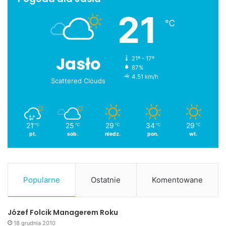
21
℃
Jasło
21º - 17º
87%
4.51 km/h
Scattered Clouds
21
25
29
34
29
℃
℃
℃
℃
℃
pt.
sob.
niedz.
pon.
wt.
Popularne
Ostatnie
Komentowane
Józef Folcik Managerem Roku
18 grudnia 2010