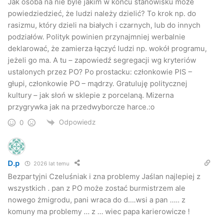
Jak osoba na nie byle jakim w końcu stanowisku może
powiedziedzieć, że ludzi należy dzielić? To krok np. do
rasizmu, który dzieli na białych i czarnych, lub do innych
podziałów. Polityk powinien przynajmniej werbalnie
deklarować, że zamierza łączyć ludzi np. wokół programu,
jeżeli go ma. A tu – zapowiedź segregacji wg kryteriów
ustalonych przez PO? Po prostacku: członkowie PIS –
głupi, członkowie PO – mądrzy. Gratuluję politycznej
kultury – jak słoń w sklepie z porcelaną. Mizerna
przygrywka jak na przedwyborcze harce.:o
Odpowiedz
0
D.p
2026 lat temu
Bezpartyjni Czeluśniak i zna problemy Jaślan najlepiej z
wszystkich . pan z PO może zostać burmistrzem ale
nowego żmigrodu, pani wraca do d….wsi a pan ….. z
komuny ma problemy … z … wiec papa karierowicze !