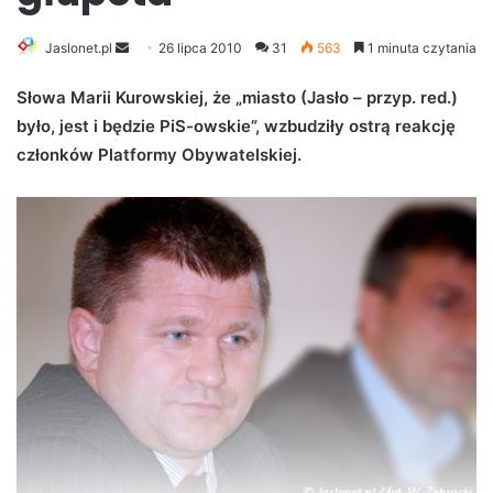
Jaslonet.pl
S
26 lipca 2010
31
563
1 minuta czytania
e
Słowa Marii Kurowskiej, że „miasto (Jasło – przyp. red.)
n
było, jest i będzie PiS-owskie”, wzbudziły ostrą reakcję
d
członków Platformy Obywatelskiej.
a
n
e
m
a
i
l