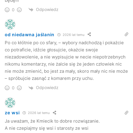
będę!!!
Odpowiedz
0
od niedawna jaślanin
2026 lat temu
Po co kłótnie po co sfary, – wybory nadchodzą i pokażcie
co potraficie, idźcie głosujcie, okażcie swoje
niezadowolenie, a nie wypisujcie w necie niepotrzebnych
nikomu komentarzy, nie żalcie się że jeden człowiek nic
nie może zmienić, bo jest za mały, skoro mały nic nie może
– spróbujcie zasnąć z komarem przy uchu.
Odpowiedz
0
ze wsi
2026 lat temu
Ja uważam, że Kmiecik to dobre rozwiązanie.
A nie czepiajmy się wsi i starosty ze wsi