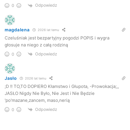
Odpowiedz
0
magdalena
2026 lat temu
Czeluśniak jest bezpartyjny pogodzi POPIS i wygra
głosuje na niego z całą rodziną
Odpowiedz
0
Jasło
2026 lat temu
;D !! TO,TO DOPIERO Kłamstwo i Głupota, -Prowokacja;,,
JASŁO Nigdy Nie Było, Nie Jest i Nie Będzie
'po'mazane,zancem, maso,nerią
Odpowiedz
0