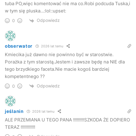
tuba PO,więc komentować nie ma co.Robi podcuda Tuska,i
w tym się pluska…:lol::upset:
Odpowiedz
0
obserwator
2026 lat temu
Kmiecika już dawno nie powinno być w starostwie.
Porażka z tym starostą.Jestem i zawsze będę na NIE dla
tego brzydkiego faceta.Nie macie kogoś bardziej
kompetentnego ??
Odpowiedz
0
jeślanin
2026 lat temu
ALE PRZEMIANA U TEGO PANA !!!!!!!!!SZKODA ŻE DOPIERO
TERAZ !!!!!!!!!!!!