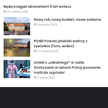
Będą ściągać abonament 5 lat wstecz
25 czerwca 2016
Nowy rok, nowy budżet, nowe zadania
4 stycznia 2023
PILNE! Powiat jasielski walczy z
żywiołem (foto, wideo)
27 czerwca 2020
Uciekł z „zakaźnego” w Jaśle.
Gorliczanin w rękach Policji ponownie
trafił do szpitala!
11 marca 2020