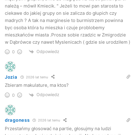
należą – mówił Kmiecik. " Jeżeli to mowi pan starosta to
ciekawe do jakiej grupy on sie zalicza do głupich czy
madrych ? A tak na marginesie to burmistrzem powinna
byc osoba która tu mieszka i czuje problobemy
mieszkańców miasta .Prosze sobie rzadzic w Zmigrodzie
w Dąbrówce czy nawet Myslenicach ( gdzie sie urodziłem )
Odpowiedz
0
Jozia
2026 lat temu
Zbieram makulature, ma ktos?
Odpowiedz
0
dragoness
2026 lat temu
Przestańmy głosować na partie, głosujmy na ludzi