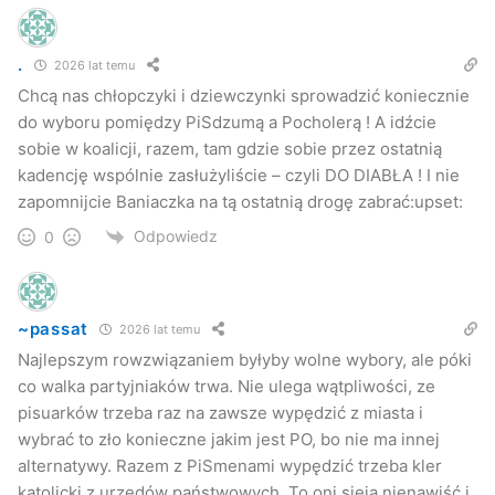
.
2026 lat temu
Chcą nas chłopczyki i dziewczynki sprowadzić koniecznie
do wyboru pomiędzy PiSdzumą a Pocholerą ! A idźcie
sobie w koalicji, razem, tam gdzie sobie przez ostatnią
kadencję wspólnie zasłużyliście – czyli DO DIABŁA ! I nie
zapomnijcie Baniaczka na tą ostatnią drogę zabrać:upset:
Odpowiedz
0
~passat
2026 lat temu
Najlepszym rowzwiązaniem byłyby wolne wybory, ale póki
co walka partyjniaków trwa. Nie ulega wątpliwości, ze
pisuarków trzeba raz na zawsze wypędzić z miasta i
wybrać to zło konieczne jakim jest PO, bo nie ma innej
alternatywy. Razem z PiSmenami wypędzić trzeba kler
katolicki z urzędów państwowych. To oni sieją nienawiść i