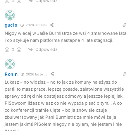
Odpowiedz
0
gucio
2026 lat temu
Nigdy wiecej w Jaśle Burmistrza ze wsi 4 zmarnowane lata
i co szykuje nam platforma nastepne 4 lata stagnacji.
Odpowiedz
0
Ronin
2026 lat temu
Łukasz – no widzisz – no to jak za komuny należysz do
partii to masz prace, lepszą posade, załatwione wszystkie
sprawy od ręki nie dostajesz odmowy a jeszcze lepiej jak
PiSowcom liżesz wiesz co nie wypada pisać o tym… A co
co konferencji trafnie ujęte – bo ja znów sie czuje
zbulwersowany jak Pani Burmistrz za mnie mówi że ja
jestem jakimś PiSolem niegdy nie byłem, nie jestem i nie