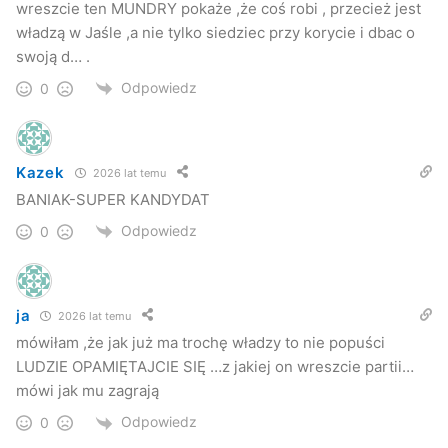
wreszcie ten MUNDRY pokaże ,że coś robi , przecież jest
władzą w Jaśle ,a nie tylko siedziec przy korycie i dbac o
swoją d… .
Odpowiedz
0
Kazek
2026 lat temu
BANIAK-SUPER KANDYDAT
Odpowiedz
0
ja
2026 lat temu
mówiłam ,że jak już ma trochę władzy to nie popuści
LUDZIE OPAMIĘTAJCIE SIĘ …z jakiej on wreszcie partii…
mówi jak mu zagrają
Odpowiedz
0