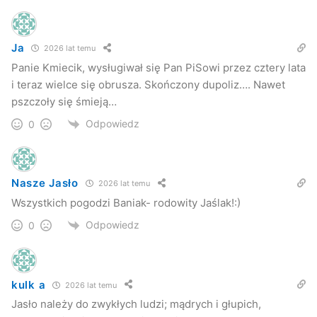
Ja
2026 lat temu
Panie Kmiecik, wysługiwał się Pan PiSowi przez cztery lata
i teraz wielce się obrusza. Skończony dupoliz…. Nawet
pszczoły się śmieją…
Odpowiedz
0
Nasze Jasło
2026 lat temu
Wszystkich pogodzi Baniak- rodowity Jaślak!:)
Odpowiedz
0
kulk a
2026 lat temu
Jasło należy do zwykłych ludzi; mądrych i głupich,