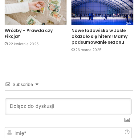
Wróżby – Prawda czy
Nowe lodowisko w Jaśle
Fikcja?
okazało się hitem! Mamy
podsumowanie sezonu
22 kwietnia 2025
26 marca 2025
Subscribe
–
Starosta jasielski powiedział tutaj bardzo trafnie, że
miasto należy do wspaniałych ludzi, którzy tutaj pracują i
którzy się tu uczą i niech takim pozostanie. Niech Jasło nie
I
będzie miastem konkretnych partii, tylko będzie miastem
m