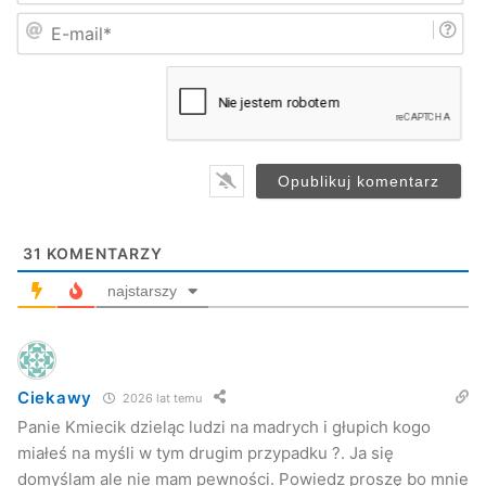
i
ludzi, którzy tutaj żyją, mieszkają i mam nadzieję, że
E
ę
-
*
dokonają właściwych wyborów
– mówił poseł Tomański.
m
a
i
Kuba Kowalczyk
l
Jaslonet.pl
*
31
KOMENTARZY
najstarszy
Ciekawy
2026 lat temu
Panie Kmiecik dzieląc ludzi na madrych i głupich kogo
miałeś na myśli w tym drugim przypadku ?. Ja się
domyślam ale nie mam pewności. Powiedz proszę bo mnie