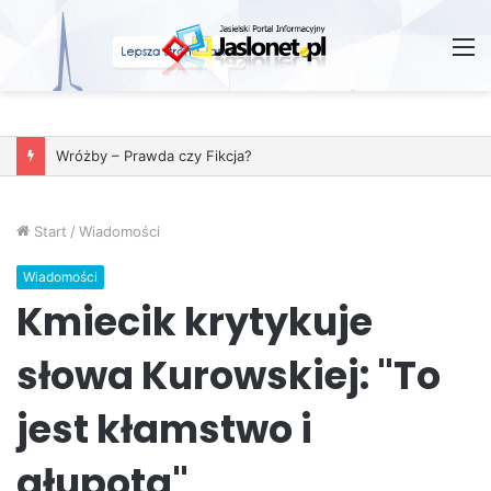
M
Wróżby – Prawda czy Fikcja?
Start
/
Wiadomości
Wiadomości
Kmiecik krytykuje
słowa Kurowskiej: "To
jest kłamstwo i
głupota"