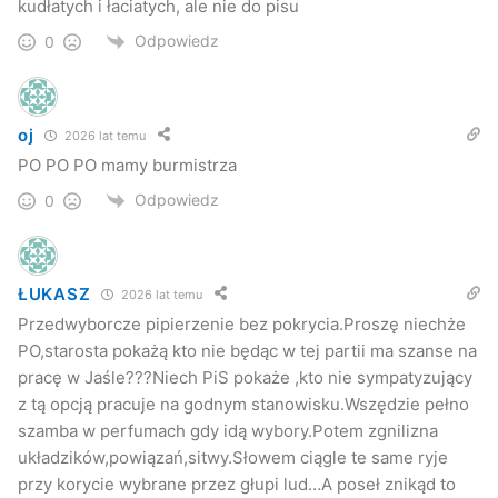
kudłatych i łaciatych, ale nie do pisu
Odpowiedz
0
oj
2026 lat temu
PO PO PO mamy burmistrza
Odpowiedz
0
ŁUKASZ
2026 lat temu
Przedwyborcze pipierzenie bez pokrycia.Proszę niechże
PO,starosta pokażą kto nie będąc w tej partii ma szanse na
pracę w Jaśle???Niech PiS pokaże ,kto nie sympatyzujący
z tą opcją pracuje na godnym stanowisku.Wszędzie pełno
szamba w perfumach gdy idą wybory.Potem zgnilizna
układzików,powiązań,sitwy.Słowem ciągle te same ryje
przy korycie wybrane przez głupi lud…A poseł znikąd to