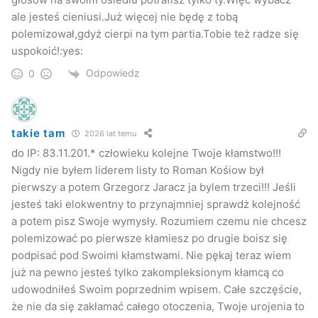
ale jesteś cieniusi.Już więcej nie będę z tobą
polemizował,gdyż cierpi na tym partia.Tobie też radze się
uspokoić!:yes:
Odpowiedz
0
takie tam
2026 lat temu
do IP: 83.11.201.* człowieku kolejne Twoje kłamstwo!!!
Nigdy nie byłem liderem listy to Roman Kośiow był
pierwszy a potem Grzegorz Jaracz ja bylem trzeci!!! Jeśli
jesteś taki elokwentny to przynajmniej sprawdż kolejność
a potem pisz Swoje wymysły. Rozumiem czemu nie chcesz
polemizować po pierwsze kłamiesz po drugie boisz się
podpisać pod Swoimi kłamstwami. Nie pękaj teraz wiem
już na pewno jesteś tylko zakompleksionym kłamcą co
udowodniłeś Swoim poprzednim wpisem. Całe szczęście,
że nie da się zakłamać całego otoczenia, Twoje urojenia to