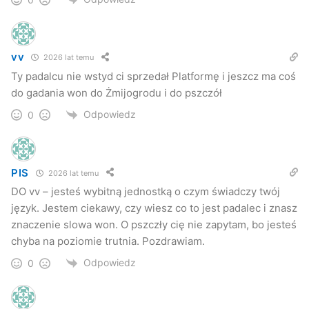
skorzystam niezależnie od tego, jaką opcję dana osoba
prezentuje
– przekonuje Kmiecik.
vv
2026 lat temu
Zwycięstwo PO w Jaśle to za mało?
Ty padalcu nie wstyd ci sprzedał Platformę i jeszcz ma coś
do gadania won do Żmijogrodu i do pszczół
Argumenty Łukacijewskiej o słabym zaangażowaniu
Odpowiedz
0
przewodniczącego jasielskiej PO dziwią Adama Kmiecika
tym bardziej, że do niedawna posłanka była mu wdzięczna
za poparcie udzielone w wyborach do Europarlamentu i
dziękowała mu za wynik jaki udało się zdobyć PO w Jaśle i
PIS
2026 lat temu
w powiecie. Na dowód Kmiecik pokazuje list jaki otrzymał
DO vv – jesteś wybitną jednostką o czym świadczy twój
od europosłanki
język. Jestem ciekawy, czy wiesz co to jest padalec i znasz
znaczenie slowa won. O pszczły cię nie zapytam, bo jesteś
chyba na poziomie trutnia. Pozdrawiam.
–
W związku z moim wyborem do Parlamentu
Europejskiego pragnę wyrazić słowa wdzięczności Panu
Odpowiedz
0
Staroście za głos oddany na moja osobę i poparcie mojej
kandydatury. Serdecznie dziękuje za życzliwość, wsparcie