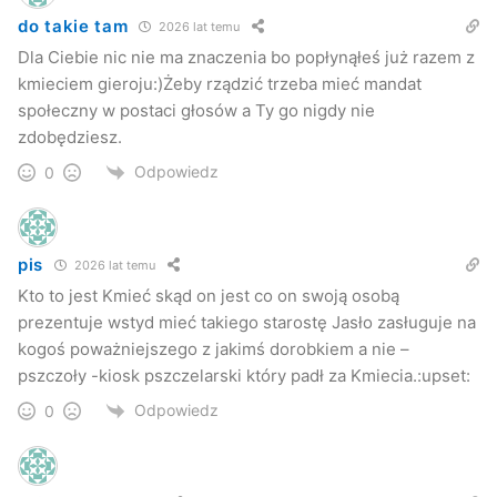
do takie tam
wiceburmistrz Leszek Zduński i wiceprzewodniczący Rady
2026 lat temu
Miasta Roman Kościow mają problemy z koalicjantem to
Dla Ciebie nic nie ma znaczenia bo popłynąłeś już razem z
kmieciem gieroju:)Żeby rządzić trzeba mieć mandat
jedynym wyjściem jest wystąpienie z koalicji.
społeczny w postaci głosów a Ty go nigdy nie
zdobędziesz.
Odpowiedz
0
pis
2026 lat temu
Kto to jest Kmieć skąd on jest co on swoją osobą
prezentuje wstyd mieć takiego starostę Jasło zasługuje na
kogoś poważniejszego z jakimś dorobkiem a nie –
pszczoły -kiosk pszczelarski który padł za Kmiecia.:upset:
Odpowiedz
0
–
Nie ma takiego powodu i nie było aby taką koalicję
rozwiązywać. Jeżeli jest problem w koalicji miejskiej, jeżeli
koledzy z Platformy narzekają, że źle się w tej koalicji