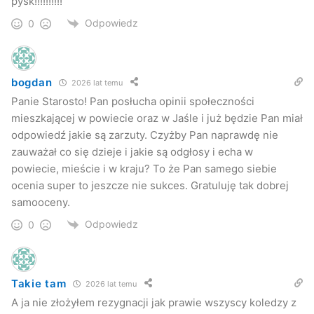
pysk!!!!!!!!!!
Platformy i ludzi z nią związanych.
Odpowiedz
0
–
W dniu swojego wyboru mówiłem, że powiat jasielski nie
ma barw politycznych i że dołożę wszelkich starań, aby
bogdan
2026 lat temu
działać na rzecz wszystkich jego mieszkańców. Uważam,
Panie Starosto! Pan posłucha opinii społeczności
że najlepiej promowałem Platformę Obywatelską przez
mieszkającej w powiecie oraz w Jaśle i już będzie Pan miał
własną pracę. Nie przez to, co ja powiem dzisiaj tylko
odpowiedź jakie są zarzuty. Czyżby Pan naprawdę nie
przez to, co udało mi się zrobić. To raczej pani poseł nie
zauważał co się dzieje i jakie są odgłosy i echa w
wykorzystała swej szansy, że ma starostę, za którego nie
powiecie, mieście i w kraju? To że Pan samego siebie
musi się wstydzić. Ja przynajmniej nie słyszałem, aby
ocenia super to jeszcze nie sukces. Gratuluję tak dobrej
padły jakieś słowa pochwały, czy aby mówiła swoim
samooceny.
wyborcom, że starosta jasielski, który jest członkiem PO
Odpowiedz
0
działa dobrze na rzecz mieszkańców
– argumentuje Adam
Kmiecik
Takie tam
2026 lat temu
Kontrowersje Adam Kmiecik wzbudzał współpracując z
A ja nie złożyłem rezygnacji jak prawie wszyscy koledzy z
Prawem i Sprawiedliwością. Stąd też pojawiły się sugestie,