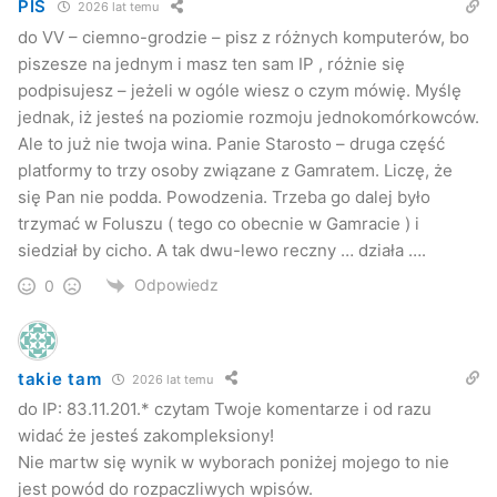
PIS
2026 lat temu
czują, że nie mogą ponosić odpowiedzialności za to, co
do VV – ciemno-grodzie – pisz z różnych komputerów, bo
władze miasta Jasła robią, to nie ma nic prostszego aby z
piszesze na jednym i masz ten sam IP , różnie się
tej koalicji wystąpić. Nie da się być w koalicji i krytykować
podpisujesz – jeżeli w ogóle wiesz o czym mówię. Myślę
tę koalicję. Jeśli jesteśmy to bierzemy odpowiedzialność
jednak, iż jesteś na poziomie rozmoju jednokomórkowców.
za to co robimy.
Ale to już nie twoja wina. Panie Starosto – druga część
platformy to trzy osoby związane z Gamratem. Liczę, że
się Pan nie podda. Powodzenia. Trzeba go dalej było
Adam Kmiecik, przewodniczącym po raz drugi?
trzymać w Foluszu ( tego co obecnie w Gamracie ) i
siedział by cicho. A tak dwu-lewo reczny … działa ….
Adam Kmiecik nie wyklucza ponownego ubiegania się o
stanowisko przewodniczącego PO. Kmiecik mówi, że przed
Odpowiedz
0
wejściem w życie uchwały zarządu województwa o
rozwiązaniu struktur złożył rezygnację z funkcji, czyli
zgodnie ze statutem ma prawo ubiegać się o reelekcję.
takie tam
2026 lat temu
do IP: 83.11.201.* czytam Twoje komentarze i od razu
Kuba Kowalczyk
widać że jesteś zakompleksiony!
Jaslonet.pl
Nie martw się wynik w wyborach poniżej mojego to nie
jest powód do rozpaczliwych wpisów.