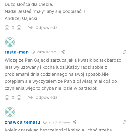
Dużo słońca dla Ciebie.
Nadal Jesteś "mały" aby się podpisać!!!
Andrzej Gajecki
Odpowiedz
0
rasta-man
2026 lat temu
Widzę że Pan Gajecki zarzuca jakiś kwasik bo tak bardzo
jest wyluzowany i kocha ludzi.Każdy radzi sobie z
problemami dnia codziennego na swój sposób.Nie
potępiam ale wyczytałem że Pan z oświatą miał coś do
czynienia,więc to chyba nie idzie w parze:lol:
Odpowiedz
0
znawca tematu
2026 lat temu
Kolejny przykład bezczelności kmiecia…choć trzeba