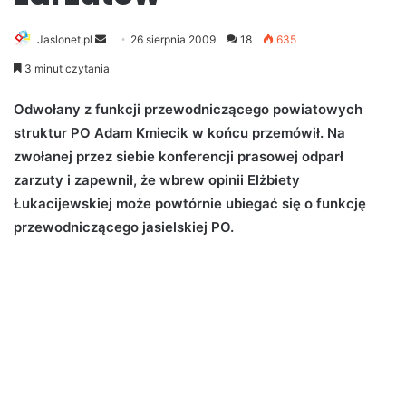
Jaslonet.pl
S
26 sierpnia 2009
18
635
e
3 minut czytania
n
d
Odwołany z funkcji przewodniczącego powiatowych
a
struktur PO Adam Kmiecik w końcu przemówił. Na
n
zwołanej przez siebie konferencji prasowej odparł
e
zarzuty i zapewnił, że wbrew opinii Elżbiety
m
Łukacijewskiej może powtórnie ubiegać się o funkcję
a
przewodniczącego jasielskiej PO.
i
l