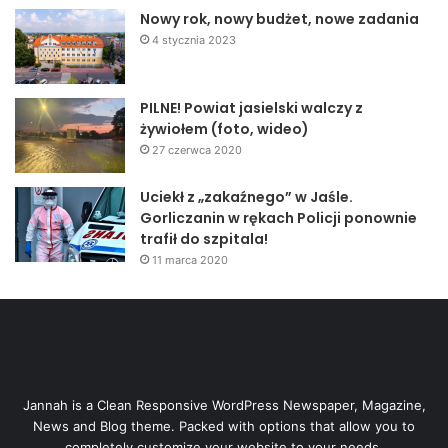
Nowy rok, nowy budżet, nowe zadania
4 stycznia 2023
PILNE! Powiat jasielski walczy z
żywiołem (foto, wideo)
27 czerwca 2020
Uciekł z „zakaźnego” w Jaśle.
Gorliczanin w rękach Policji ponownie
trafił do szpitala!
11 marca 2020
Jannah is a Clean Responsive WordPress Newspaper, Magazine,
News and Blog theme. Packed with options that allow you to
completely customize your website to your needs.