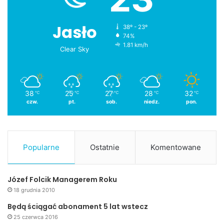
Jasło
38º - 23º
74%
1.81 km/h
Clear Sky
38
25
27
28
32
℃
℃
℃
℃
℃
czw.
pt.
sob.
niedz.
pon.
Popularne
Ostatnie
Komentowane
Józef Folcik Managerem Roku
18 grudnia 2010
Będą ściągać abonament 5 lat wstecz
25 czerwca 2016