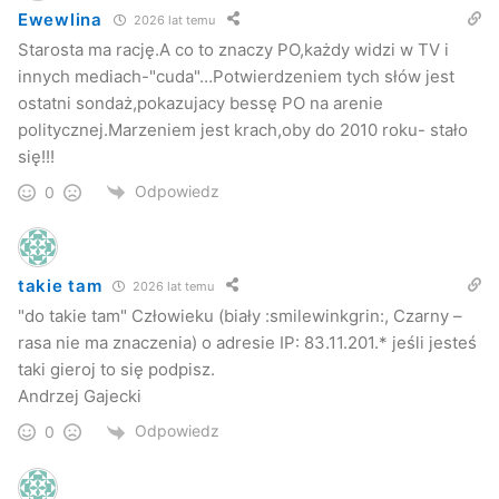
i pomoc podczas trwania kampanii wyborczej. Dzięki
Ewewlina
2026 lat temu
poparciu z Pana strony wielu mieszkańców powiatu
Starosta ma rację.A co to znaczy PO,każdy widzi w TV i
jasielskiego zdecydowało się na mnie oddać głos wiedząc,
innych mediach-"cuda"…Potwierdzeniem tych słów jest
że nasza dotychczasowa współpraca była owocna dla
ostatni sondaż,pokazujacy bessę PO na arenie
regionu
– czytamy w liście Łukaciejewskiej do Adama
politycznej.Marzeniem jest krach,oby do 2010 roku- stało
Kmiecika.
się!!!
Odpowiedz
0
Koalicja działa dobrze w Powiecie a szwankuje w
Mieście
takie tam
2026 lat temu
Prócz zarzutów Elżbiety Łukacijewskiej, przeciwko
"do takie tam" Człowieku (biały :smilewinkgrin:, Czarny –
Kmiecikowi wystąpili jego koledzy ze struktury jasielskiej
rasa nie ma znaczenia) o adresie IP: 83.11.201.* jeśli jesteś
PO, którzy zarzucili przewodniczącemu, że ten nie
taki gieroj to się podpisz.
konsultując się z zarządem podjął decyzję w sprawie
Andrzej Gajecki
dalszej koalicji PO z PiS na szczeblu Miasta i Powiatu.
Odpowiedz
0
Kmiecik argumentował, że koalicja w Powiecie działała
prawidłowo, a jeśli w Mieście członkowie PO, czyli