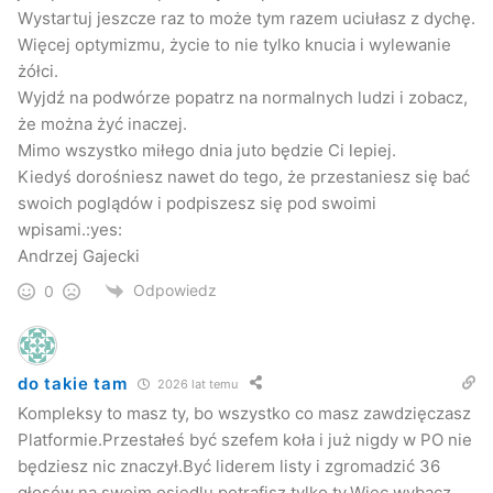
Wystartuj jeszcze raz to może tym razem uciułasz z dychę.
Więcej optymizmu, życie to nie tylko knucia i wylewanie
żółci.
Wyjdź na podwórze popatrz na normalnych ludzi i zobacz,
że można żyć inaczej.
Mimo wszystko miłego dnia juto będzie Ci lepiej.
Kiedyś dorośniesz nawet do tego, że przestaniesz się bać
swoich poglądów i podpiszesz się pod swoimi
wpisami.:yes:
Andrzej Gajecki
Odpowiedz
0
do takie tam
2026 lat temu
Kompleksy to masz ty, bo wszystko co masz zawdzięczasz
Platformie.Przestałeś być szefem koła i już nigdy w PO nie
będziesz nic znaczył.Być liderem listy i zgromadzić 36
głosów na swoim osiedlu potrafisz tylko ty.Więc wybacz