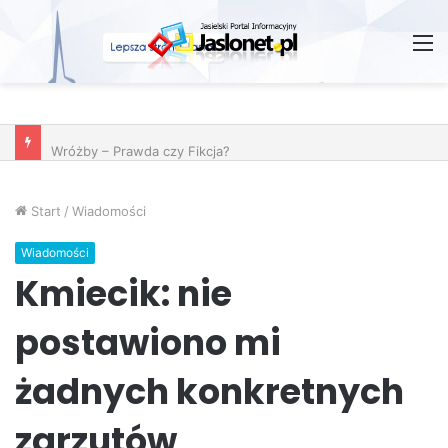
M
Wróżby – Prawda czy Fikcja?
Start
/
Wiadomości
Wiadomości
Kmiecik: nie
postawiono mi
żadnych konkretnych
zarzutów