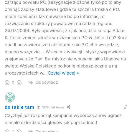
zarządu powiatu PO (rezygnacje złożone tylko po to aby
że staroście bliżej do PiS-u niż do Platformy.
ominąć zapisy statutowe i gdzie tu szczera troska o PO,
moim zdaniem i tak nieważne bo po informacji o
rozwiązaniu struktury powiatowej na radzie regionu
24.07.2009). Były opowieści, że jak odejdzie kolega Adam
K. to się zmieni jakość w działaniach PO w Jaśle. I co? Kurz
opadł po zawierusze i absolutnie nic!!! Cicho wszędzie,
głucho wszędzie…. Wracam z wakacji i słyszę wypowiedzi
znajomych że Pani Burmistrz nie wpuściła jakiś Ułanów na
święto Wojska Polskiego bo konie niebezpieczne a na
uroczystościach w
…
Czytaj więcej »
Odpowiedz
0
–
Współpracuję ze wszystkimi. Taki jest mój obowiązek
jako starosty, żeby współpracować z posłami PiS-u czy
do takie tam
2026 lat temu
każdej innej opcji. Ja nigdy się nie uchylałem przed taką
Czyżbyś już rozpoczął kampanię wyborczą.Znów ugrasz
współpracą i jeżeli ktoś składa propozycję, czy wyraża
niecałe czterdzieści głosów jak poprzednio:)
chęć pomocy dla powiatu jasielskiego to ja z tej pomocy
Odpowiedz
0