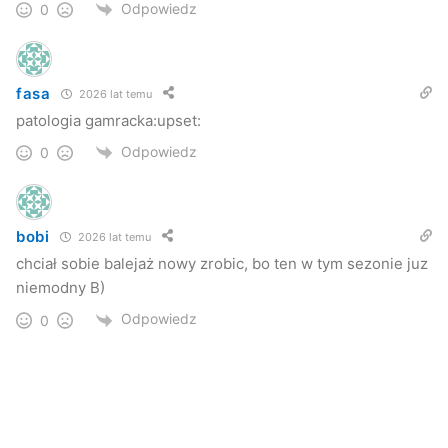
Odpowiedz
0
fasa
2026 lat temu
patologia gamracka:upset:
Odpowiedz
0
bobi
2026 lat temu
chciał sobie balejaż nowy zrobic, bo ten w tym sezonie juz
niemodny B)
Odpowiedz
0