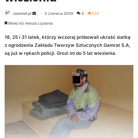
Jaslonet.pl
S
3 czerwca 2009
3
535
e
Mniej niż minuta czytania
n
d
18, 25 i 31 latek, którzy wczoraj próbowali ukraść siatkę
a
z ogrodzenia Zakładu Tworzyw Sztucznych Gamrat S.A,
n
są już w rękach policji. Grozi im do 5 lat wiezienia.
e
m
a
i
l