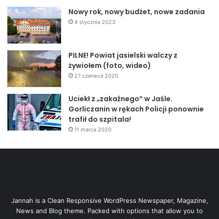
Nowy rok, nowy budżet, nowe zadania
4 stycznia 2023
PILNE! Powiat jasielski walczy z
żywiołem (foto, wideo)
27 czerwca 2020
Uciekł z „zakaźnego” w Jaśle.
Gorliczanin w rękach Policji ponownie
trafił do szpitala!
11 marca 2020
Jannah is a Clean Responsive WordPress Newspaper, Magazine,
News and Blog theme. Packed with options that allow you to