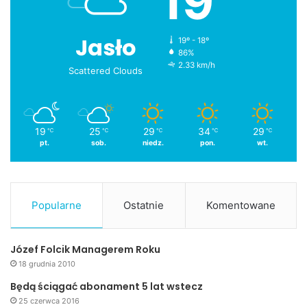
19
Jasło
19º - 18º
86%
2.33 km/h
Scattered Clouds
19
25
29
34
29
℃
℃
℃
℃
℃
pt.
sob.
niedz.
pon.
wt.
Popularne
Ostatnie
Komentowane
Józef Folcik Managerem Roku
18 grudnia 2010
Będą ściągać abonament 5 lat wstecz
25 czerwca 2016