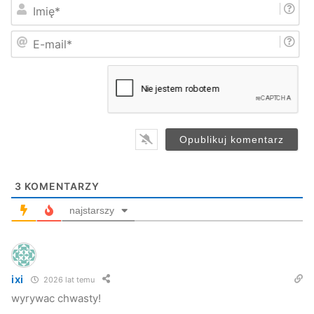
I
m
i
E
ę
-
*
m
a
i
l
*
3
KOMENTARZY
najstarszy
ixi
2026 lat temu
wyrywac chwasty!