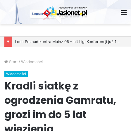
M
Start
/
Wiadomości
Wiadomości
Kradli siatkę z
ogrodzenia Gamratu,
grozi im do 5 lat
wiezienia