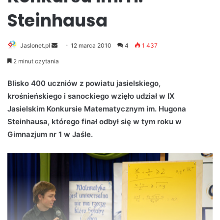
Steinhausa
Jaslonet.pl
S
12 marca 2010
4
1 437
e
2 minut czytania
n
d
Blisko 400 uczniów z powiatu jasielskiego,
a
krośnieńskiego i sanockiego wzięło udział w IX
n
Jasielskim Konkursie Matematycznym im. Hugona
e
Steinhausa, którego finał odbył się w tym roku w
m
Gimnazjum nr 1 w Jaśle.
a
i
l