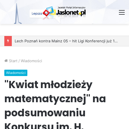
M
Start
/
Wiadomości
Wiadomości
"Kwiat młodzieży
matematycznej" na
podsumowaniu
Konkursu im. H.