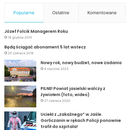
Popularne
Ostatnie
Komentowane
Józef Folcik Managerem Roku
18 grudnia 2010
Będą ściągać abonament 5 lat wstecz
25 czerwca 2016
Nowy rok, nowy budżet, nowe zadania
Gimnazja:
4 stycznia 2023
Klasy I
I m. Hubert Syzdek Gim nr 1 Jasło; II m. Weronika Stawarz
PILNE! Powiat jasielski walczy z
Gim nr 1 Sanok; III m. Wojciech Buczyński Gim w Nowym
żywiołem (foto, wideo)
Żmigrodzie; IV m. Jakub Bieleń Gim nr 2 Jasło; V m. Kinga
27 czerwca 2020
Naszkiewicz Gim nr 1 Jasło; VI m. Anna Szajna Gim nr 2
Jasło, Maciej Słomski Gim w Ołpinach, Małgorzata
Uciekł z „zakaźnego” w Jaśle.
Szprucińska Gim nr 1 w Jasło, Piotr Szynal Gim nr 2 Jasło.
Gorliczanin w rękach Policji ponownie
trafił do szpitala!