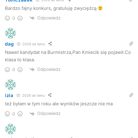
Bardzo fajny konkurs, gratuluję zwyciężcą
Odpowiedz
0
dag
2026 lat temu
–
Myślę, że dzięki tym młodym ludziom będzie nam się w
Nawet kandydat na Burmistrza,Pan Kmiecik się pojawił.Co
przyszłości lżej żyło; bo ich wynalazki, nowe przemyślenia
klasa to klasa.
nam w tym pomogą
– mówi Kmiecik.
Odpowiedz
0
Poniżej prezentujemy listę laureatów konkursu:
izia
2026 lat temu
Licea:
też byłam w tym roku ale wyników jeszcze nie ma
I miejsce: Adam Zima (I LO Krosno) kl.1; Andrzej Materniak
Odpowiedz
0
(I LO w Sanoku) kl. 2; Dariusz Pukas (I LO Jarosław) kl. 2;
Dawid Wójcik (I LO Jasło) kl 2; Michał Kozdęba (IV LO
Rzeszów) kl. 3; Jarosław Kolek (I LO Rzeszów) kl. 1;