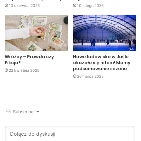
10 czerwca 2026
10 lutego 2026
matematyków, dziś absolwentów uczelni technicznych.
Wróżby – Prawda czy
Nowe lodowisko w Jaśle
Fikcja?
okazało się hitem! Mamy
podsumowanie sezonu
22 kwietnia 2025
26 marca 2025
Subscribe
–
Niektórzy z laureatów są na studiach lub są już
absolwentami, ale mile wspominają ten konkurs, który
pozwolił im łatwiej opanować matematykę czy to w szkole,