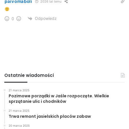
paivomaboli
2026 lat temu
II miejsce: Damian Rupar (LO Sióstr Prezentek Rzeszów) kl.
1; Rafał Owrzany (I LO Sanok) kl. 3; Aleksandra Deptuch (II
Odpowiedz
0
LO Krosno) kl. 3;
III miejsce: Mateusz Skroma (LO Sióstr Prezentek
Rzeszów) kl. 3;
Ostatnie wiadomości
21 marca 2025
Pozimowe porządki w Jaśle rozpoczęte. Wielkie
sprzątanie ulic i chodników
21 marca 2025
Trwa remont jasielskich placów zabaw
20 marca 2025