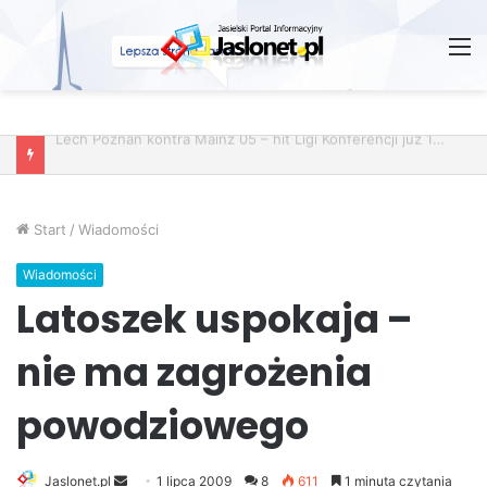
M
Wróżby – Prawda czy Fikcja?
Start
/
Wiadomości
Wiadomości
Latoszek uspokaja –
nie ma zagrożenia
powodziowego
Jaslonet.pl
S
1 lipca 2009
8
611
1 minuta czytania