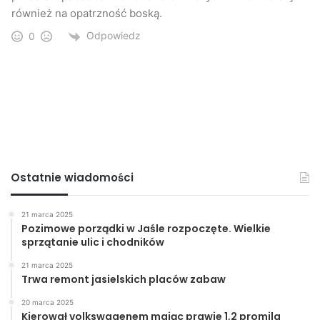
również na opatrzność boską.
Odpowiedz
0
Ostatnie wiadomości
21 marca 2025
Pozimowe porządki w Jaśle rozpoczęte. Wielkie
sprzątanie ulic i chodników
21 marca 2025
Trwa remont jasielskich placów zabaw
20 marca 2025
Kierował volkswagenem mając prawie 1,2 promila