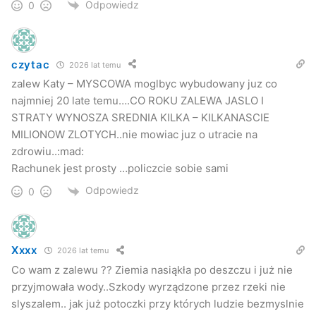
Odpowiedz
0
Kuba Kowalczyk
Jaslonet.pl
czytac
2026 lat temu
Czytaj więcej:
zalew Katy – MYSCOWA moglbyc wybudowany juz co
najmniej 20 late temu….CO ROKU ZALEWA JASLO I
Krajobraz po burzy (foto)
– 26-06-2009 23:27
STRATY WYNOSZA SREDNIA KILKA – KILKANASCIE
MILIONOW ZLOTYCH..nie mowiac juz o utracie na
zdrowiu..:mad:
Rachunek jest prosty …policzcie sobie sami
Odpowiedz
0
Xxxx
2026 lat temu
Co wam z zalewu ?? Ziemia nasiąkła po deszczu i już nie
przyjmowała wody..Szkody wyrządzone przez rzeki nie
slyszalem.. jak już potoczki przy których ludzie bezmyslnie