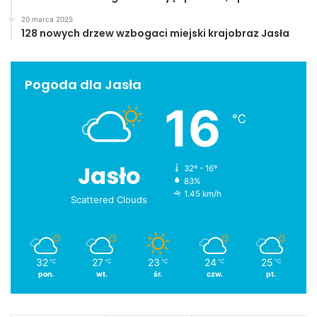
20 marca 2025
128 nowych drzew wzbogaci miejski krajobraz Jasła
Pogoda dla Jasła
16
℃
Jasło
32º - 16º
83%
1.45 km/h
Scattered Clouds
32
27
23
24
25
℃
℃
℃
℃
℃
pon.
wt.
śr.
czw.
pt.