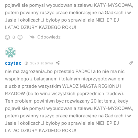
pojawil sie pomysl wybudowania zalewu KATY-MYSCOWA,
potem powinny ruszyc prace melioracyjne na Gadkach i w
Jasle i okolicach..i byloby po sprawie! ale NIE! lEPIEJ
Zbieg ulic Kołłątaja i Kościuszki
LATAC DZIURY KAZDEGO ROKU!
–
Wpływ na tego typu rozlewiska wody ma stan techniczny
Odpowiedz
0
studzienek kanalizacyjnych całych kanalizacji, ich
drożność, ich odpowiednia szerokość. Również różnego
rodzaju rowy, drobne potoki, które przyczyniły się do
czytac
2026 lat temu
podtopień, nie były odpowiednio czyszczone oraz
nie ma zagrozenia..bo przestalo PADAC! a to nie ma nic
konserwowane
– mówi komendant Latoszek.
wspolnego z balaganem i totalnym nieprzygotowaniem
sluzb a przede wszystkim WLADZ MIASTA REGIONU I
Strażacy podejmą starania i rozmowy ze wszystkimi
RZADOW (bo to wina wszystkich poprzednich rzadow).
służbami, które zajmują się utrzymaniem i konserwacją
Ten problem powiniwn byc rozwiazany 20 lat temu, kedy
pojawil sie pomysl wybudowania zalewu KATY-MYSCOWA,
studzienek i rowów aby do podobnych sytuacji nie
potem powinny ruszyc prace melioracyjne na Gadkach i w
dochodziło. Mimo, że jak podkreśla komendant, nie ma
Jasle i okolicach..i byloby po sprawie! ale NIE! lEPIEJ
możliwości stuprocentowego zapobieżenia skutkom tak
LATAC DZIURY KAZDEGO ROKU!
gwałtownych opadów.