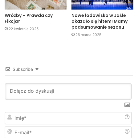
Wróżby – Prawda czy
Nowe lodowisko w Jaśle
Fikcja?
okazało się hitem! Mamy
podsumowanie sezonu
22 kwietnia 2025
26 marca 2025
Subscribe
Rondo Solidarności
Obecnie trwa usuwanie skutków podtopień oraz
szacowanie strat. Strażacy wypompowują wodę z domów i
piwnic. Woda nadal stoi w piwnicach domów przy ulicy
I
m
Kolejowej, Prusa i Pelczara.
i
E
ę
-
*
–
Współpracujemy też ściśle ze służbami sanepidu, które