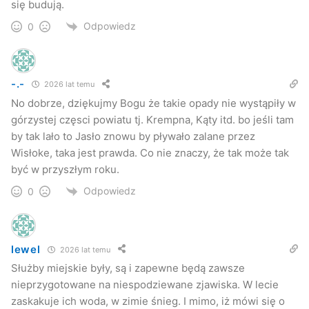
się budują.
Odpowiedz
0
-.-
2026 lat temu
No dobrze, dziękujmy Bogu że takie opady nie wystąpiły w
górzystej częsci powiatu tj. Krempna, Kąty itd. bo jeśli tam
by tak lało to Jasło znowu by pływało zalane przez
Wisłoke, taka jest prawda. Co nie znaczy, że tak może tak
być w przyszłym roku.
Odpowiedz
0
lewel
2026 lat temu
Służby miejskie były, są i zapewne będą zawsze
nieprzygotowane na niespodziewane zjawiska. W lecie
zaskakuje ich woda, w zimie śnieg. I mimo, iż mówi się o