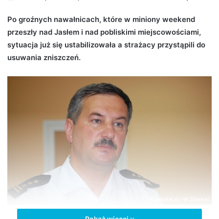
e
Po groźnych nawałnicach, które w miniony weekend
n
przeszły nad Jasłem i nad pobliskimi miejscowościami,
d
sytuacja już się ustabilizowała a strażacy przystąpili do
a
n
usuwania zniszczeń.
e
m
a
i
l
Pokaż więcej