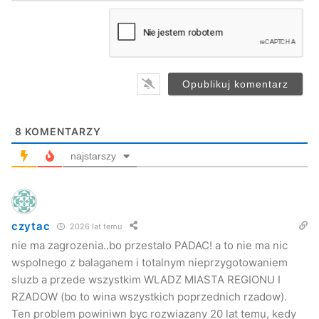
m
a
zabezpieczają odpowiedni środek mający za zadanie
i
odkażanie piwnic domów ale też studni
– tłumaczy
l
*
Latoszek
Przyczyną wielu podtopień był zły stan techniczny
studzienek kanalizacyjnych oraz rowów.
8
KOMENTARZY
najstarszy
czytac
2026 lat temu
nie ma zagrozenia..bo przestalo PADAC! a to nie ma nic
wspolnego z balaganem i totalnym nieprzygotowaniem
sluzb a przede wszystkim WLADZ MIASTA REGIONU I
RZADOW (bo to wina wszystkich poprzednich rzadow).
Ten problem powiniwn byc rozwiazany 20 lat temu, kedy