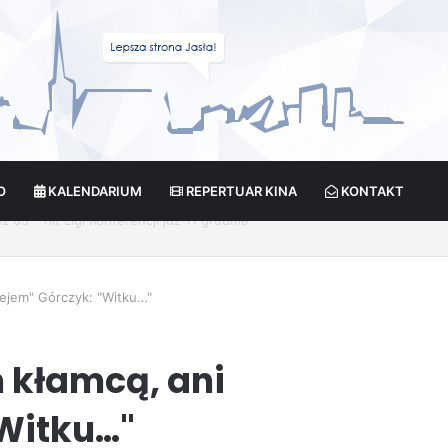
O
KALENDARIUM
REPERTUAR KINA
KONTAKT
cja?
iejem" Górczyk: "Witku…"
m kłamcą, ani
"Witku…"