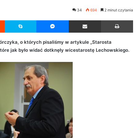
34
694
2 minut czytania
Reddit
Skype
Messenger
Udostępnij przez Email
Drukuj
rczyka, o których pisaliśmy w artykule „Starosta
które jak było widać dotknęły wicestarostę Lechowskiego.