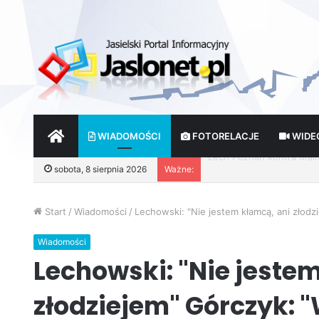
START
WIADOMOŚCI
FOTORELACJE
WIDE
sobota, 8 sierpnia 2026
Ważne:
Wróżby – Prawda czy Fik
Start
/
Wiadomości
/
Lechowski: "Nie jestem kłamcą, ani złodz
Wiadomości
Lechowski: "Nie jeste
złodziejem" Górczyk: 