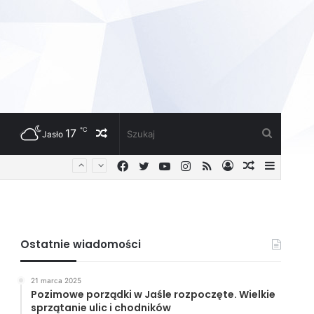
℃
17
Losowy
Szukaj
Jasło
Facebook
Twitter
YouTube
Instagram
RSS
Zaloguj
Losowy
Sideba
artykuł
artykuł
Ostatnie wiadomości
21 marca 2025
Pozimowe porządki w Jaśle rozpoczęte. Wielkie
sprzątanie ulic i chodników