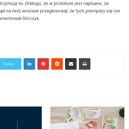
rzymuję to. Dlatego, że w protokole jest napisane, że
ząd na twój wniosek przegłosował, że tych pieniędzy się nie
umentował Górczyk.
LinkedIn
Pinterest
Reddit
Udostępnij przez Email
Drukuj
Twitter