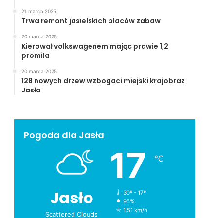
21 marca 2025
Trwa remont jasielskich placów zabaw
20 marca 2025
Kierował volkswagenem mając prawie 1,2
promila
20 marca 2025
128 nowych drzew wzbogaci miejski krajobraz
Jasła
Pogoda dla Jasła
17
℃
Jasło
30º - 17º
95%
1.51 km/h
Scattered Clouds