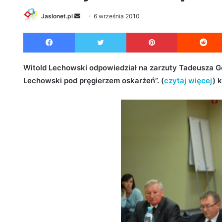
Jaslonet.pl
S
6 września 2010
e
Facebook
Twitter
Pinterest
n
d
a
Witold Lechowski odpowiedział na zarzuty Tadeusza Gó
n
Lechowski pod pręgierzem oskarżeń”. (
czytaj więcej
) 
e
m
a
i
l