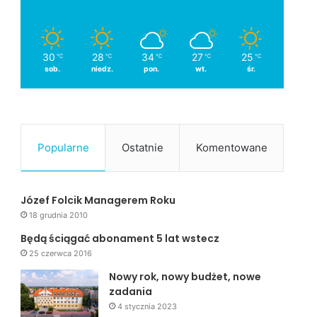
30
28
34
27
25
℃
℃
℃
℃
℃
sob.
niedz.
pon.
wt.
śr.
Popularne
Ostatnie
Komentowane
Józef Folcik Managerem Roku
18 grudnia 2010
Będą ściągać abonament 5 lat wstecz
25 czerwca 2016
Nowy rok, nowy budżet, nowe
zadania
4 stycznia 2023