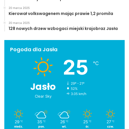
20 marca 2025
Kierował volkswagenem mając prawie 1,2 promila
20 marca 2025
128 nowych drzew wzbogaci miejski krajobraz Jasła
Pogoda dla Jasła
25
℃
Jasło
29º - 21º
52%
3.05 km/h
Clear Sky
29
35
26
25
27
℃
℃
℃
℃
℃
niedz.
pon.
wt.
śr.
czw.