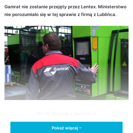
d
Gamrat nie zostanie przejęty przez Lentex. Ministerstwo
a
nie porozumiało się w tej sprawie z firmą z Lublińca.
n
e
m
a
i
l
fot. W. Żebracki / Jaslonet.pl
Pokaż więcej
– Minister Skarbu Państwa informuje, iż w dniu 11 sierpnia