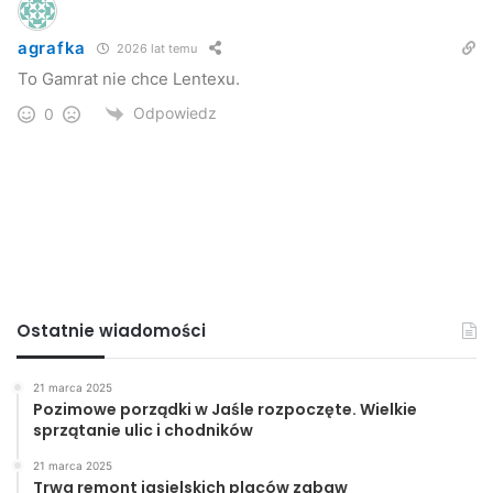
agrafka
2026 lat temu
To Gamrat nie chce Lentexu.
Odpowiedz
0
Ostatnie wiadomości
21 marca 2025
Pozimowe porządki w Jaśle rozpoczęte. Wielkie
sprzątanie ulic i chodników
21 marca 2025
Trwa remont jasielskich placów zabaw