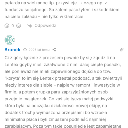
petarda na wielkanoc itp. przywileje…z czego np. z
funduszu socjalnego. Sa zatem pasożytem i szkodnikiem
na ciele zakładu – nie tylko w Gamracie.
Odpowiedz
0
Bronek
2026 lat temu
Ci z góry łącznie z prezesem pewnie by się zgodzili na
Lentex gdyby mieli załatwione z nimi dalej ciepłe posadki,
ale ponieważ nie mieli zapewnionego dojścia do tzw.
"koryta" to im się Lentex przestał podobać, a tak zwietrzyli
niezły interes dla siebie – najpierw remont i inwestycje w
firmie, a potem grupka paru zaprzyjaźnionych osób
przejmie mająteczek. Co zaś się tyczy małej podwyżki,
która była na początku działalności nowej ekipy, na
dodatek trochę wymuszona przepisami bo wzrosła
minimalna płaca i byli zmuszeni podnieść najmniej
zarabiającym. Poza tym takie posunięcie jest zapamiętane