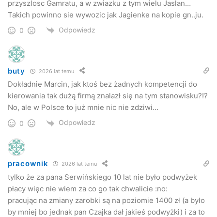
przyszlosc Gamratu, a w zwiazku z tym wielu Jaslan…
Takich powinno sie wywozic jak Jagienke na kopie gn..ju.
Odpowiedz
0
buty
2026 lat temu
Dokładnie Marcin, jak ktoś bez żadnych kompetencji do
kierowania tak dużą firmą znalazł się na tym stanowisku?!?
No, ale w Polsce to już mnie nic nie zdziwi…
Odpowiedz
0
pracownik
2026 lat temu
tylko że za pana Serwińskiego 10 lat nie było podwyżek
płacy więc nie wiem za co go tak chwalicie :no:
pracując na zmiany zarobki są na poziomie 1400 zł (a było
by mniej bo jednak pan Czajka dał jakieś podwyżki) i za to