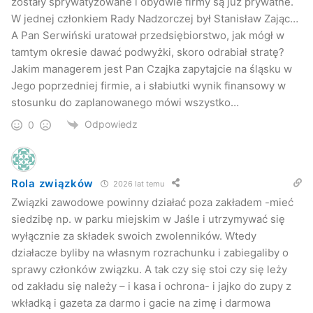
zostały sprywatyzowane i obydwie firmy są już prywatne.
W jednej członkiem Rady Nadzorczej był Stanisław Zając…
A Pan Serwiński uratował przedsiębiorstwo, jak mógł w
tamtym okresie dawać podwyżki, skoro odrabiał stratę?
Jakim managerem jest Pan Czajka zapytajcie na śląsku w
Jego poprzedniej firmie, a i słabiutki wynik finansowy w
stosunku do zaplanowanego mówi wszystko…
Odpowiedz
0
Rola związków
2026 lat temu
Związki zawodowe powinny działać poza zakładem -mieć
siedzibę np. w parku miejskim w Jaśle i utrzymywać się
wyłącznie za składek swoich zwolenników. Wtedy
działacze byliby na własnym rozrachunku i zabiegaliby o
sprawy członków związku. A tak czy się stoi czy się leży
od zakładu się należy – i kasa i ochrona- i jajko do zupy z
wkładką i gazeta za darmo i gacie na zimę i darmowa