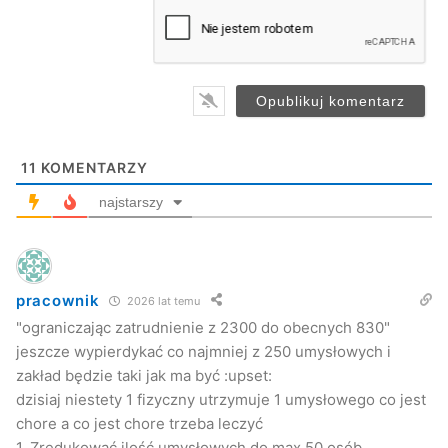
a
i
obecnych 830, w tym 40 sezonowych, pracowników,
l
modernizując produkcję, weryfikując swój portfel
*
produktowy i stopniowo eliminując finansowane przez
siebie pozaprodukcyjne sfery działalności, pozostałe z
poprzedniego modelu gospodarczego
– czytamy na
stronie ministerstwa.
11
KOMENTARZY
Kuba Kowalczyk
najstarszy
Jaslonet.pl
pracownik
2026 lat temu
"ograniczając zatrudnienie z 2300 do obecnych 830"
jeszcze wypierdykać co najmniej z 250 umysłowych i
zakład będzie taki jak ma być :upset:
dzisiaj niestety 1 fizyczny utrzymuje 1 umysłowego co jest
chore a co jest chore trzeba leczyć
1. Zredukować ilość umysłowych do max 50 osób