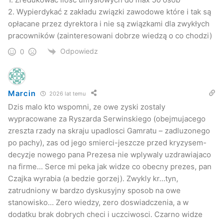
2. Wypierdykać z zakładu związki zawodowe które i tak są
opłacane przez dyrektora i nie są związkami dla zwykłych
pracowników (zainteresowani dobrze wiedzą o co chodzi)
Odpowiedz
0
Marcin
2026 lat temu
Dzis malo kto wspomni, ze owe zyski zostaly
wypracowane za Ryszarda Serwinskiego (obejmujacego
zreszta rzady na skraju upadlosci Gamratu – zadluzonego
po pachy), zas od jego smierci-jeszcze przed kryzysem-
decyzje nowego pana Prezesa nie wplywaly uzdrawiajaco
na firme… Serce mi peka jak widze co obecny prezes, pan
Czajka wyrabia (a bedzie gorzej). Zwykly kr…tyn,
zatrudniony w bardzo dyskusyjny sposob na owe
stanowisko… Zero wiedzy, zero doswiadczenia, a w
dodatku brak dobrych checi i uczciwosci. Czarno widze