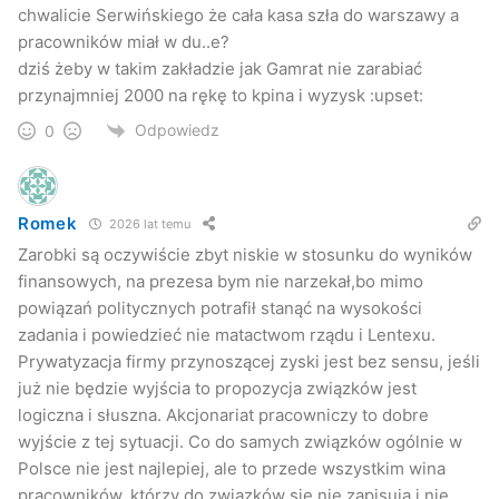
chwalicie Serwińskiego że cała kasa szła do warszawy a
pracowników miał w du..e?
dziś żeby w takim zakładzie jak Gamrat nie zarabiać
przynajmniej 2000 na rękę to kpina i wyzysk :upset:
Odpowiedz
0
Romek
2026 lat temu
Zarobki są oczywiście zbyt niskie w stosunku do wyników
finansowych, na prezesa bym nie narzekał,bo mimo
powiązań politycznych potrafił stanąć na wysokości
zadania i powiedzieć nie matactwom rządu i Lentexu.
Prywatyzacja firmy przynoszącej zyski jest bez sensu, jeśli
już nie będzie wyjścia to propozycja związków jest
logiczna i słuszna. Akcjonariat pracowniczy to dobre
wyjście z tej sytuacji. Co do samych związków ogólnie w
Polsce nie jest najlepiej, ale to przede wszystkim wina
pracowników, którzy do związków się nie zapisują i nie