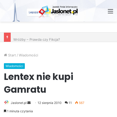
M
Wróżby – Prawda czy Fikcja?
Start
/
Wiadomości
Wiadomości
Lentex nie kupi
Gamratu
Jaslonet.pl
S
12 sierpnia 2010
11
567
e
1 minuta czytania
n