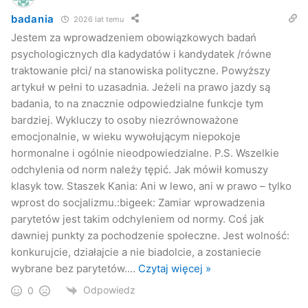
badania
2026 lat temu
Jestem za wprowadzeniem obowiązkowych badań
–
To zmusiłoby naszych wspaniałych, aczkolwiek nieco
psychologicznych dla kadydatów i kandydatek /równe
zachłannych na władzę mężczyzn, do dostrzeżenia
traktowanie płci/ na stanowiska polityczne. Powyższy
kompetentnych koleżanek i wprowadzenia ich na listy
artykuł w pełni to uzasadnia. Jeżeli na prawo jazdy są
wyborcze. Potem, gdy pokażemy na co nas stać, to
badania, to na znacznie odpowiedzialne funkcje tym
mężczyźni będą walczyć o parytety
– dodaje burmistrz
bardziej. Wykluczy to osoby niezrównoważone
Jasła.
emocjonalnie, w wieku wywołującym niepokoje
hormonalne i ogólnie nieodpowiedzialne. P.S. Wszelkie
Kuba Kowalczyk
odchylenia od norm należy tępić. Jak mówił komuszy
klasyk tow. Staszek Kania: Ani w lewo, ani w prawo – tylko
Jaslonet.pl
wprost do socjalizmu.:bigeek: Zamiar wprowadzenia
parytetów jest takim odchyleniem od normy. Coś jak
dawniej punkty za pochodzenie społeczne. Jest wolność:
konkurujcie, działajcie a nie biadolcie, a zostaniecie
wybrane bez parytetów.
…
Czytaj więcej »
Odpowiedz
0