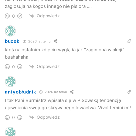
zaglosuja na kogos innego nie pisiora ….
Odpowiedz
0
bucok
2026 lat temu
ktoś na ostatnim zdjęciu wygląda jak "zaginiona w akcji"
buahahaha
Odpowiedz
0
antyobłudnik
2026 lat temu
I tak Pani Burmistrz wpisała się w PiSowską tendencję
ujawniania swojego skrywanego lewactwa. Vivat feminizm!
Odpowiedz
0