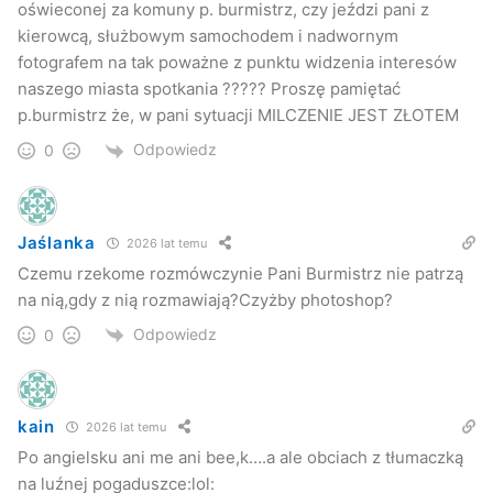
oświeconej za komuny p. burmistrz, czy jeździ pani z
kierowcą, służbowym samochodem i nadwornym
fotografem na tak poważne z punktu widzenia interesów
naszego miasta spotkania ????? Proszę pamiętać
p.burmistrz że, w pani sytuacji MILCZENIE JEST ZŁOTEM
Odpowiedz
0
Jaślanka
2026 lat temu
Czemu rzekome rozmówczynie Pani Burmistrz nie patrzą
na nią,gdy z nią rozmawiają?Czyżby photoshop?
Odpowiedz
0
kain
2026 lat temu
Po angielsku ani me ani bee,k….a ale obciach z tłumaczką
na luźnej pogaduszce:lol: