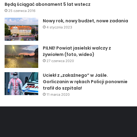
Będą ściągać abonament 5 lat wstecz
25 czerwca 2016
Nowy rok, nowy budżet, nowe zadania
4 stycznia 2023
PILNE! Powiat jasielski walczy z
żywiołem (foto, wideo)
27 czerwca 2020
Uciekł z „zakaźnego” w Jaśle.
Gorliczanin w rękach Policji ponownie
trafił do szpitala!
11 marca 2020