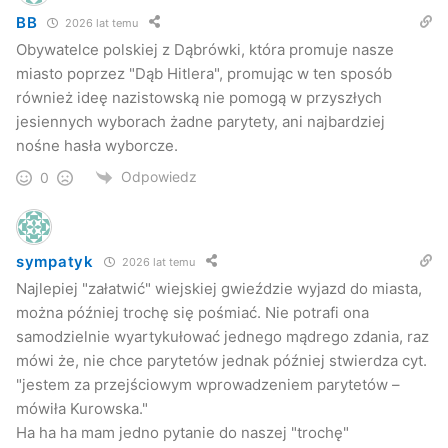
BB
2026 lat temu
Obywatelce polskiej z Dąbrówki, która promuje nasze
miasto poprzez "Dąb Hitlera", promując w ten sposób
również ideę nazistowską nie pomogą w przyszłych
jesiennych wyborach żadne parytety, ani najbardziej
nośne hasła wyborcze.
Odpowiedz
0
sympatyk
2026 lat temu
Najlepiej "załatwić" wiejskiej gwieździe wyjazd do miasta,
można później trochę się pośmiać. Nie potrafi ona
samodzielnie wyartykułować jednego mądrego zdania, raz
mówi że, nie chce parytetów jednak później stwierdza cyt.
"jestem za przejściowym wprowadzeniem parytetów –
mówiła Kurowska."
Ha ha ha mam jedno pytanie do naszej "trochę"