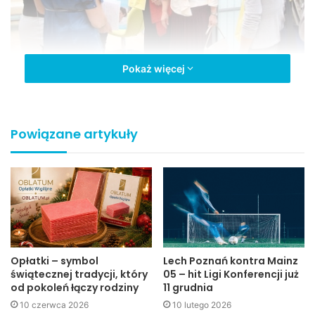
Pokaż więcej
W spotkaniu uczestniczyła burmistrz miasta Jasła Maria
Kurowska. Wśród zaproszonych kobiet znalazły się m.in.
Powiązane artykuły
Jolanta Kwaśniewska, prezydent Polskiej Konfederacji
Pracodawców Prywatnych Lewiatan Henryka Bochniarz,
prof. Magdalena Środa, dyrektor Centrum Praw Kobiet
Urszula Nowakowska i prezes radia ESKA i wydawnictwa
Murator Agnieszka Anielska.
Opłatki – symbol
Lech Poznań kontra Mainz
świątecznej tradycji, który
05 – hit Ligi Konferencji już
od pokoleń łączy rodziny
11 grudnia
10 czerwca 2026
10 lutego 2026