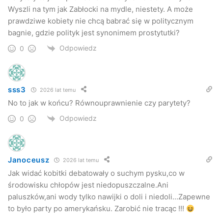
Wyszli na tym jak Zabłocki na mydle, niestety. A może
Dodała jednak, że wprowadzenie parytetów jest słuszne z
prawdziwe kobiety nie chcą babrać się w politycznym
kilku powodów.
bagnie, gdzie polityk jest synonimem prostytutki?
Odpowiedz
0
sss3
2026 lat temu
No to jak w końcu? Równouprawnienie czy parytety?
Odpowiedz
0
Janoceusz
2026 lat temu
Jak widać kobitki debatowały o suchym pysku,co w
środowisku chłopów jest niedopuszczalne.Ani
paluszków,ani wody tylko nawijki o doli i niedoli…Zapewne
–
Biorąc pod uwagę, że mimo lepszego wykształcenia,
to było party po amerykańsku. Zarobić nie tracąc !!!
pracowitości i zaangażowania jesteśmy w mniejszości w