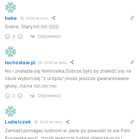
hehe
2026 lat temu
Dobre, Stary:lol::lol::))))))
Odpowiedz
0
lechosław.pl
2026 lat temu
No i znalazła się feministka.Dobrze było by znależć się na
liście wyborczej "z urzędu",może jeszcze gwarantowane
głosy…ha,ha :lol::no::no:
Odpowiedz
0
Ludwiczek
2026 lat temu
Zamiast pomagac ludziom w Jasle po powodzi to sie Pani
Kurowska wozi , moze wreszcie ludzie otworza oczy i