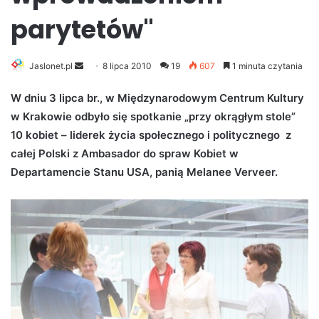
parytetów"
Jaslonet.pl
S
8 lipca 2010
19
607
1 minuta czytania
e
W dniu 3 lipca br., w Międzynarodowym Centrum Kultury
n
w Krakowie odbyło się spotkanie „przy okrągłym stole”
d
10 kobiet – liderek życia społecznego i politycznego z
a
n
całej Polski z Ambasador do spraw Kobiet w
e
Departamencie Stanu USA, panią Melanee Verveer.
m
a
i
l