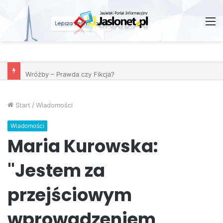
M
Wróżby – Prawda czy Fikcja?
Start
/
Wiadomości
Wiadomości
Maria Kurowska:
"Jestem za
przejściowym
wprowadzeniem