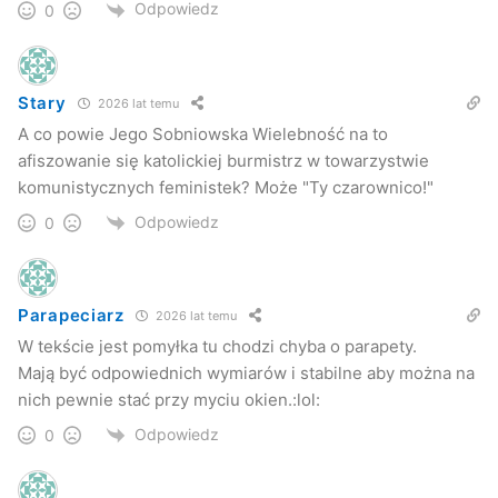
Odpowiedz
0
pełnieniu różnych ważnych funkcji i nie jest to z korzyścią
dla Polski, jestem za przejściowym wprowadzeniem
parytetów
– mówiła Kurowska.
Stary
2026 lat temu
A co powie Jego Sobniowska Wielebność na to
A ponadto, jak mówi burmistrz miasta zmieniłoby to
afiszowanie się katolickiej burmistrz w towarzystwie
nastawienie części mężczyzn.
komunistycznych feministek? Może "Ty czarownico!"
Odpowiedz
0
Parapeciarz
2026 lat temu
W tekście jest pomyłka tu chodzi chyba o parapety.
Mają być odpowiednich wymiarów i stabilne aby można na
nich pewnie stać przy myciu okien.:lol:
Odpowiedz
0