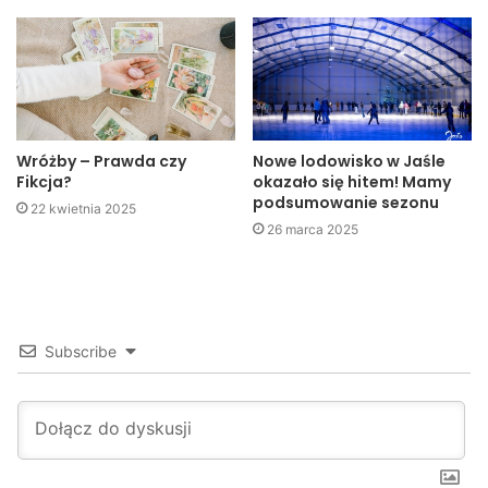
Wróżby – Prawda czy
Nowe lodowisko w Jaśle
Fikcja?
okazało się hitem! Mamy
podsumowanie sezonu
22 kwietnia 2025
26 marca 2025
Melanee Verveer została mianowana przez prezydenta
Baracka Obamę Ambasadorem Nadzwyczajnym ds.
Ogólnoświatowych Kwestii Kobiet. Pani Ambasador
koordynuje politykę zagraniczną i działania odnoszące się
Subscribe
do politycznego, ekonomicznego i społecznego postępu w
prawach kobiet.
Panie dyskutowały na temat sytuacji kobiet w Polsce.
Poruszana była między innymi sprawa parytetów.