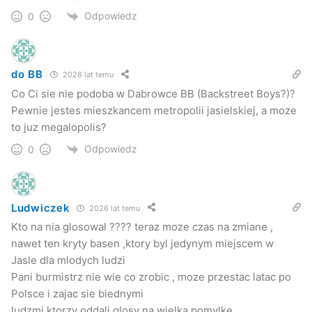
Odpowiedz
0
do BB
2026 lat temu
Co Ci sie nie podoba w Dabrowce BB (Backstreet Boys?)?
Pewnie jestes mieszkancem metropolii jasielskiej, a moze
to juz megalopolis?
Odpowiedz
0
Ludwiczek
2026 lat temu
Kto na nia glosowal ???? teraz moze czas na zmiane ,
nawet ten kryty basen ,ktory byl jedynym miejscem w
Jasle dla mlodych ludzi
Pani burmistrz nie wie co zrobic , moze przestac latac po
Polsce i zajac sie biednymi
ludzmi ktorzy oddali glosy na wielka pomylke