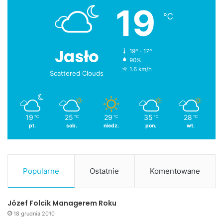
19
℃
Jasło
19º - 17º
90%
1.6 km/h
Scattered Clouds
19
25
29
35
28
℃
℃
℃
℃
℃
pt.
sob.
niedz.
pon.
wt.
Popularne
Ostatnie
Komentowane
Józef Folcik Managerem Roku
18 grudnia 2010