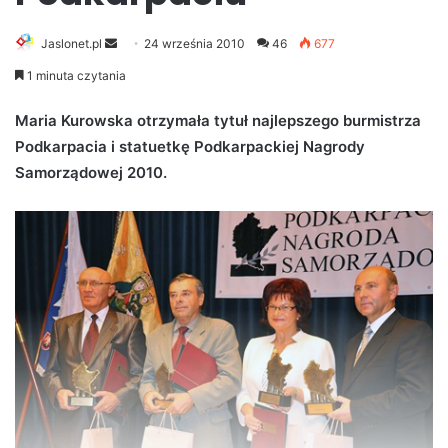
Jaslonet.pl
S
24 września 2010
46
677
e
1 minuta czytania
n
d
Maria Kurowska otrzymała tytuł najlepszego burmistrza
a
Podkarpacia i statuetkę Podkarpackiej Nagrody
n
Samorządowej 2010.
e
m
a
i
l