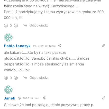
wcześniej !!! A po powodzi nie interesowała się zalanymi
tylko robiła spęd na wizytę Kaczyńskiego !!!
Pani już podziękujemy, i temu wytryskowi na rynku za 200
000 pln, !!!!
Odpowiedz
0
Pablo fanatyk
2026 lat temu
ale kabaret…..kto by na taka paszcze
glosowal:lol::lol:Samobojca jakis chyba…… a moze
desperat:lol::lol:a moze steskniony za smiercia
koniobij:lol::lol:
Odpowiedz
0
Janek
2026 lat temu
Ciekawe,że inni potrafią docenić pozytywną pracę p.