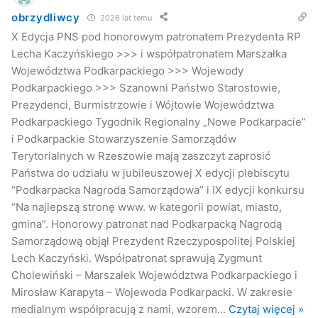
obrzydliwcy
2026 lat temu
X Edycja PNS pod honorowym patronatem Prezydenta RP
Lecha Kaczyńskiego >>> i współpatronatem Marszałka
Województwa Podkarpackiego >>> Wojewody
Podkarpackiego >>> Szanowni Państwo Starostowie,
Prezydenci, Burmistrzowie i Wójtowie Województwa
Podkarpackiego Tygodnik Regionalny „Nowe Podkarpacie”
i Podkarpackie Stowarzyszenie Samorządów
Terytorialnych w Rzeszowie mają zaszczyt zaprosić
Państwa do udziału w jubileuszowej X edycji plebiscytu
“Podkarpacka Nagroda Samorządowa” i IX edycji konkursu
“Na najlepszą stronę www. w kategorii powiat, miasto,
gmina”. Honorowy patronat nad Podkarpacką Nagrodą
Samorządową objął Prezydent Rzeczypospolitej Polskiej
Lech Kaczyński. Współpatronat sprawują Zygmunt
Cholewiński – Marszałek Województwa Podkarpackiego i
Mirosław Karapyta – Wojewoda Podkarpacki. W zakresie
medialnym współpracują z nami, wzorem
…
Czytaj więcej »