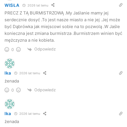
WISŁA
2026 lat temu
PRECZ Z TĄ BURMISTRZOWĄ .My Jaślanie mamy jej
serdecznie dosyć .To jest nasze miasto a nie jej .Jej może
być Dąbrówka jak miejscowi sobie na to pozwolą .W Jaśle
konieczna jest zmiana burmistrza .Burmistrzem winien być
mężczyzna a nie kobieta.
Odpowiedz
0
Ika
2026 lat temu
żenada
Odpowiedz
0
Ika
2026 lat temu
żenada