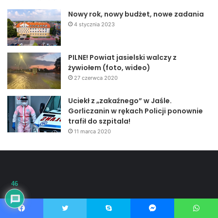
Nowy rok, nowy budżet, nowe zadania
4 stycznia 2023
PILNE! Powiat jasielski walczy z
żywiołem (foto, wideo)
27 czerwca 2020
Uciekł z „zakaźnego” w Jaśle.
Gorliczanin w rękach Policji ponownie
trafił do szpitala!
11 marca 2020
46
Jannah is a Clean Responsive WordPress Newspaper, Magazine,
News and Blog theme. Packed with options that allow you to