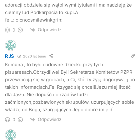
adoracji obdziela się wątpliwymi tytułami i ma nadzieję,że
ciemny lud Podkarpacia to kupi.A
fe…:lol::no::smilewinkgrin:
Odpowiedz
0
RJS
2026 lat temu
Komuna , to było cudowne dziecko przy tych
pisuaresach.Obrzydliwe! Byli Sekretarze Komitetów PZPR
przewracają się w grobach, a Ci, którzy żyją dogorywają po
takich informacjach.Fe! Rzygać się chce!!!Jezu miej litość
dla Jasła. Nie dopuść do rządów ludzi
zaćmionych,pozbawionych skrupułów, uzurpujących sobie
władzę od Boga, szargających Jego dobre imię.:(
Odpowiedz
0