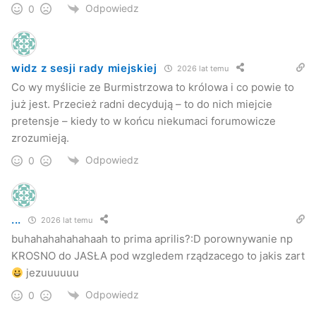
Odpowiedz
0
widz z sesji rady miejskiej
2026 lat temu
Co wy myślicie ze Burmistrzowa to królowa i co powie to
już jest. Przecież radni decydują – to do nich miejcie
pretensje – kiedy to w końcu niekumaci forumowicze
zrozumieją.
Odpowiedz
0
...
2026 lat temu
buhahahahahahaah to prima aprilis?:D porownywanie np
KROSNO do JASŁA pod wzgledem rządzacego to jakis zart
jezuuuuuu
Odpowiedz
0