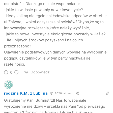
osobistości.Dlaczego nic nie wspomniano:
-jakie to w Jaśle powstały nowe inwestycje?
-kiedy znikną nielegalne składowiska odpadów w obrębie
ul.Żniwnej i wokół oczyszczalni ścieków?Chyba,że są to
innowacyjne rozwiązania,które należy wyróżnić,
-jakie to nowe inwestycje ekologiczne powstały w Jaśle?
– ile unijnych środków pozyskano i na co ich
przeznaczono?
Ujawnienie podstawowych danych wpłynie na wyrobienie
poglądu czytelników,ile w tym partyjniactwa,a ile
rzetelności.
Odpowiedz
0
rodzina K.M. z Lublina
2026 lat temu
Gratulujemy Pani Burmistrz!! Nas to wspaniałe
wyróżnienie nie dziwi – urzekła nas Pani "od pierwszego
wejrzenia"! Życzymy zdrowia i dalszych sukcesów..