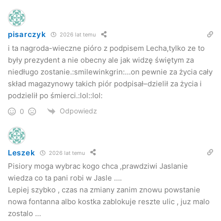
pisarczyk
2026 lat temu
i ta nagroda-wieczne pióro z podpisem Lecha,tylko ze to
były prezydent a nie obecny ale jak widzę świętym za
niedługo zostanie.:smilewinkgrin:…on pewnie za życia cały
skład magazynowy takich piór podpisał–dzielił za życia i
podzielił po śmierci.:lol::lol:
Odpowiedz
0
Leszek
2026 lat temu
Pisiory moga wybrac kogo chca ,prawdziwi Jaslanie
wiedza co ta pani robi w Jasle ….
Lepiej szybko , czas na zmiany zanim znowu powstanie
nowa fontanna albo kostka zablokuje reszte ulic , juz malo
zostalo …