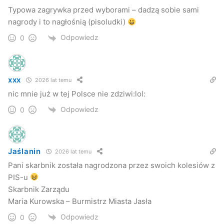
Typowa zagrywka przed wyborami – dadzą sobie sami
nagrody i to nagłośnią (pisoludki)
Odpowiedz
0
xxx
2026 lat temu
nic mnie już w tej Polsce nie zdziwi:lol:
Odpowiedz
0
Jaślanin
2026 lat temu
Pani skarbnik została nagrodzona przez swoich kolesiów z
PIS-u
Skarbnik Zarządu
Maria Kurowska – Burmistrz Miasta Jasła
Odpowiedz
0