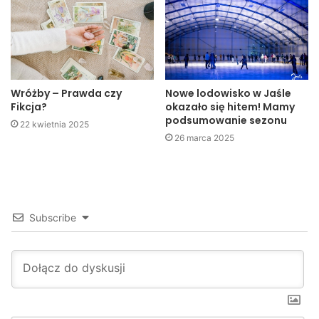
Wróżby – Prawda czy
Nowe lodowisko w Jaśle
Fikcja?
okazało się hitem! Mamy
podsumowanie sezonu
22 kwietnia 2025
26 marca 2025
Subscribe
Kapituła oceniała burmistrzów na podstawie ilości
przeprowadzonych inwestycji, wielkości środków
finansowych pozyskanych z Unii Europejskiej i z budżetu
państwa, ilości wniosków i podpisanych kontraktów na
działalność społeczną i oświatową z wykorzystaniem