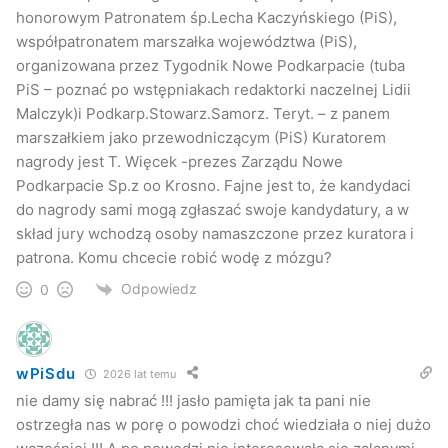
honorowym Patronatem śp.Lecha Kaczyńskiego (PiS),
współpatronatem marszałka województwa (PiS),
organizowana przez Tygodnik Nowe Podkarpacie (tuba
PiS – poznać po wstępniakach redaktorki naczelnej Lidii
Malczyk)i Podkarp.Stowarz.Samorz. Teryt. – z panem
marszałkiem jako przewodniczącym (PiS) Kuratorem
nagrody jest T. Więcek -prezes Zarządu Nowe
Podkarpacie Sp.z oo Krosno. Fajne jest to, że kandydaci
do nagrody sami mogą zgłaszać swoje kandydatury, a w
skład jury wchodzą osoby namaszczone przez kuratora i
patrona. Komu chcecie robić wodę z mózgu?
Odpowiedz
0
wPiSdu
2026 lat temu
nie damy się nabrać !!! jasło pamięta jak ta pani nie
ostrzegła nas w porę o powodzi choć wiedziała o niej dużo