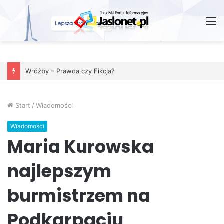
M
Wróżby – Prawda czy Fikcja?
Start
/
Wiadomości
Wiadomości
Maria Kurowska
najlepszym
burmistrzem na
Podkarpaciu