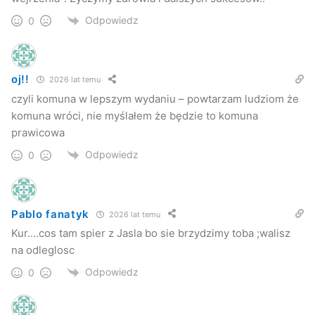
Odpowiedz
0
oj!!
2026 lat temu
czyli komuna w lepszym wydaniu – powtarzam ludziom że
komuna wróci, nie myślałem że będzie to komuna
prawicowa
Odpowiedz
0
Pablo fanatyk
2026 lat temu
Kur….cos tam spier z Jasla bo sie brzydzimy toba ;walisz
na odleglosc
Odpowiedz
0