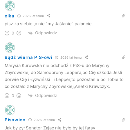
elka
2026 lat temu
pisz za siebie ,a nie "my Jaślanie" palancie.
Odpowiedz
0
Bądź wierna PiS-owi
2026 lat temu
Marysia Kurowska nie odchodź z PiS-u do Marychy
Zbyrowskiej do Samoobrony Leppera,bo Cię szkoda.Jeśli
dorwie Cię i Łyżwiński i i Lepper,to pozostanie po Tobie,to
co zostało z Marychy Zbyrowskiej,Anetki Krawczyk.
Odpowiedz
0
Pisowiec
2026 lat temu
Jak by żył Senator Zajac nie było by tej farsy