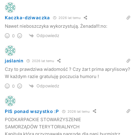
Kaczka-dziwaczka
2026 lat temu
Nawet nieboszczyka wykorzystują. Żenada!!!:no:
Odpowiedz
0
jaślanin
2026 lat temu
Czy to prawdziwa wiadomość ? Czy żart prima aprylisowy?
W każdym razie gratuluję poczucia humoru !
Odpowiedz
0
PIS ponad wszystko :P
2026 lat temu
PODKARPACKIE STOWARZYSZENIE
SAMORZĄDÓW TERYTORIALNYCH
Kapituła która przyznawała nagrodę dla pani burmistrz