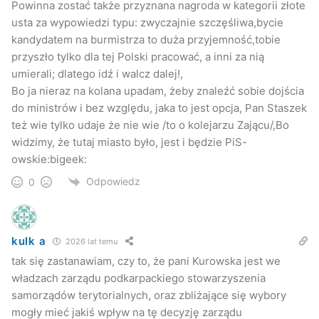
Powinna zostać także przyznana nagroda w kategorii złote
starosta ropczycko-sędziszowski,
Jan Zuba
burmistrz
usta za wypowiedzi typu: zwyczajnie szczęśliwa,bycie
Kolbuszowej,
Józef Fedan
wójt Gminy Trzebownisko.
kandydatem na burmistrza to duża przyjemność,tobie
przyszło tylko dla tej Polski pracować, a inni za nią
kk/UM
umierali; dlatego idź i walcz dalej!,
Jaslonet.pl
Bo ja nieraz na kolana upadam, żeby znaleźć sobie dojścia
do ministrów i bez względu, jaka to jest opcja, Pan Staszek
też wie tylko udaje że nie wie /to o kolejarzu Zającu/,Bo
widzimy, że tutaj miasto było, jest i będzie PiS-
owskie:bigeek:
Odpowiedz
0
kulk a
2026 lat temu
tak się zastanawiam, czy to, że pani Kurowska jest we
władzach zarządu podkarpackiego stowarzyszenia
samorządów terytorialnych, oraz zbliżające się wybory
mogły mieć jakiś wpływ na tę decyzję zarządu