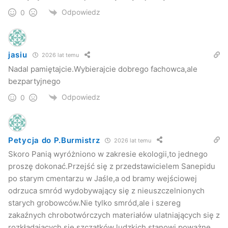
Odpowiedz
0
jasiu
2026 lat temu
Nadal pamiętajcie.Wybierajcie dobrego fachowca,ale
bezpartyjnego
Odpowiedz
0
Petycja do P.Burmistrz
2026 lat temu
Skoro Panią wyróżniono w zakresie ekologii,to jednego
proszę dokonać.Przejść się z przedstawicielem Sanepidu
po starym cmentarzu w Jaśle,a od bramy wejściowej
odrzuca smród wydobywający się z nieuszczelnionych
starych grobowców.Nie tylko smród,ale i szereg
zakaźnych chrobotwórczych materiałów ulatniających się z
rozkładających się szczątków ludzkich stanowi poważne