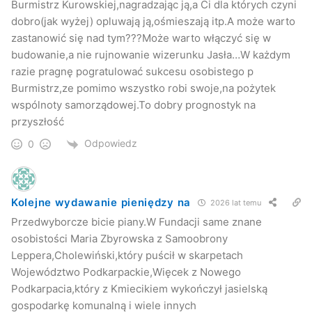
Burmistrz Kurowskiej,nagradzając ją,a Ci dla których czyni
dobro(jak wyżej) opluwają ją,ośmieszają itp.A może warto
zastanowić się nad tym???Może warto włączyć się w
budowanie,a nie rujnowanie wizerunku Jasła…W każdym
razie pragnę pogratulować sukcesu osobistego p
Burmistrz,ze pomimo wszystko robi swoje,na pożytek
wspólnoty samorządowej.To dobry prognostyk na
przyszłość
Odpowiedz
0
Kolejne wydawanie pieniędzy na
2026 lat temu
Przedwyborcze bicie piany.W Fundacji same znane
osobistości Maria Zbyrowska z Samoobrony
Leppera,Cholewiński,który puścił w skarpetach
Województwo Podkarpackie,Więcek z Nowego
Podkarpacia,który z Kmiecikiem wykończył jasielską
gospodarkę komunalną i wiele innych