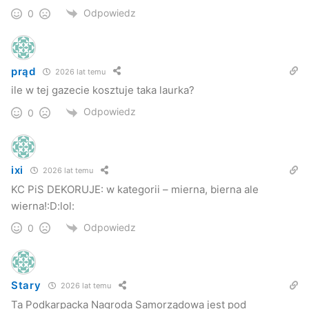
Odpowiedz
0
prąd
2026 lat temu
ile w tej gazecie kosztuje taka laurka?
Odpowiedz
0
ixi
2026 lat temu
KC PiS DEKORUJE: w kategorii – mierna, bierna ale
wierna!:D:lol:
Odpowiedz
0
Stary
2026 lat temu
Ta Podkarpacka Nagroda Samorządowa jest pod