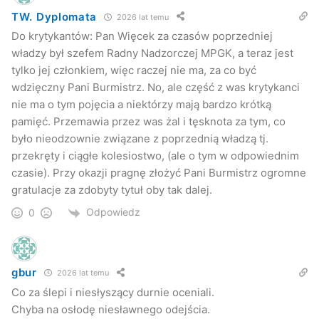
TW. Dyplomata
2026 lat temu
Do krytykantów: Pan Więcek za czasów poprzedniej
władzy był szefem Radny Nadzorczej MPGK, a teraz jest
tylko jej członkiem, więc raczej nie ma, za co być
wdzięczny Pani Burmistrz. No, ale część z was krytykanci
nie ma o tym pojęcia a niektórzy mają bardzo krótką
pamięć. Przemawia przez was żal i tęsknota za tym, co
było nieodzownie związane z poprzednią władzą tj.
przekręty i ciągłe kolesiostwo, (ale o tym w odpowiednim
czasie). Przy okazji pragnę złożyć Pani Burmistrz ogromne
gratulacje za zdobyty tytuł oby tak dalej.
Odpowiedz
0
gbur
2026 lat temu
Co za ślepi i niesłyszący durnie oceniali.
Chyba na osłodę niesławnego odejścia.