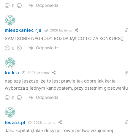
Odpowiedz
0
mieszkaniec rjs
2026 lat temu
SAMI SOBIE NAGRODY ROZDAJĄ!!!CO TO ZA KONKURS;)
Odpowiedz
0
kulk a
2026 lat temu
napiszę jeszcze, że to jest prawie tak dobre jak karta
wyborcza z jednym kandydatem, przy ostatnim głosowaniu
Odpowiedz
0
leszcz.pl
2026 lat temu
Jaka kapituła,takie decyzje.Towarzystwo wzajemnej