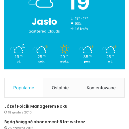
19
Jasło
19º - 17º
90%
1.6 km/h
Scattered Clouds
19
25
29
35
28
℃
℃
℃
℃
℃
pt.
sob.
niedz.
pon.
wt.
Popularne
Ostatnie
Komentowane
Józef Folcik Managerem Roku
18 grudnia 2010
Będą ściągać abonament 5 lat wstecz
25 czerwca 2016