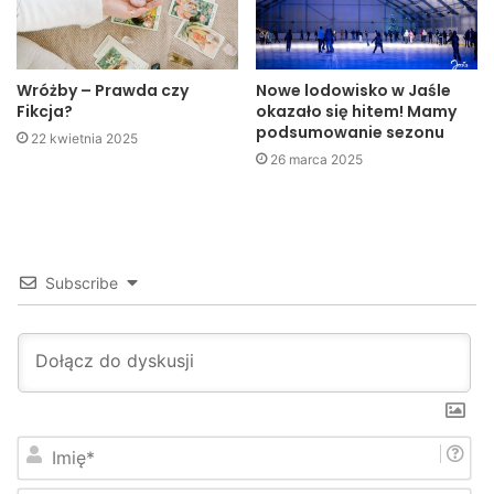
Wróżby – Prawda czy
Nowe lodowisko w Jaśle
Fikcja?
okazało się hitem! Mamy
podsumowanie sezonu
22 kwietnia 2025
26 marca 2025
Subscribe
I
m
i