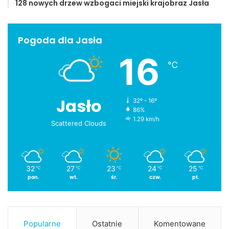
128 nowych drzew wzbogaci miejski krajobraz Jasła
Pogoda dla Jasła
16
℃
Jasło
32º - 16º
86%
1.29 km/h
Scattered Clouds
32
27
23
24
25
℃
℃
℃
℃
℃
pon.
wt.
śr.
czw.
pt.
Popularne
Ostatnie
Komentowane