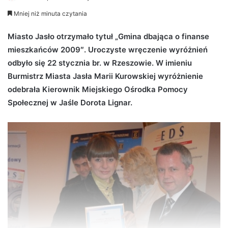
e
Mniej niż minuta czytania
n
d
Miasto Jasło otrzymało tytuł „Gmina dbająca o finanse
a
mieszkańców 2009″. Uroczyste wręczenie wyróżnień
n
odbyło się 22 stycznia br. w Rzeszowie. W imieniu
e
Burmistrz Miasta Jasła Marii Kurowskiej wyróżnienie
m
odebrała Kierownik Miejskiego Ośrodka Pomocy
a
Społecznej w Jaśle Dorota Lignar.
i
l