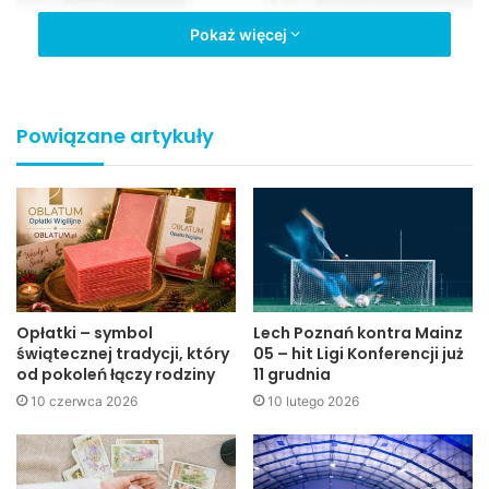
Pokaż więcej
Wręczenie wyróżnień odbyło się podczas Konferencji
Powiązane artykuły
„Planowanie i realizacja inwestycji z udziałem funduszy
europejskich dla ożywienia gospodarczego Polski –
praktyczne rekomendacje dla beneficjentów w czasie
spowolnienia gospodarczego”.
UMJ
Opłatki – symbol
Lech Poznań kontra Mainz
świątecznej tradycji, który
05 – hit Ligi Konferencji już
od pokoleń łączy rodziny
11 grudnia
10 czerwca 2026
10 lutego 2026