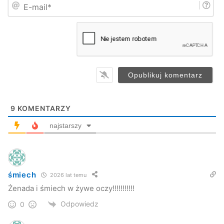
E
ę
-
*
m
a
i
l
*
9
KOMENTARZY
najstarszy
śmiech
2026 lat temu
Żenada i śmiech w żywe oczy!!!!!!!!!!!
Odpowiedz
0