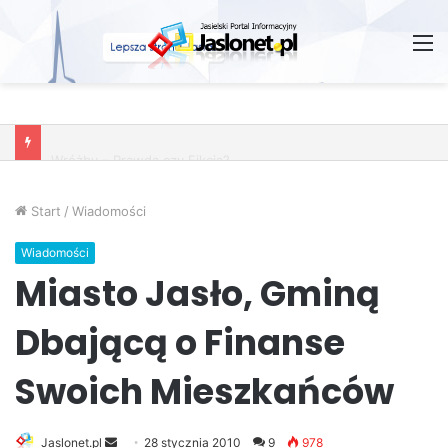
M
Wróżby – Prawda czy Fikcja?
Start
/
Wiadomości
Wiadomości
Miasto Jasło, Gminą
Dbającą o Finanse
Swoich Mieszkańców
Jaslonet.pl
S
28 stycznia 2010
9
978