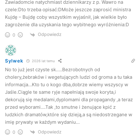
Zawiadomcie natychmiast dziennikarzy z p. Wawro na
czele:Dto trzeba opisać:DMoże jeszcze zaprosić ministra
Kujdę – Bujdę coby wszystkim wyjaśnił, jak wielkie było
zagrożenie dla uzyskania tego wybitnego wyróżnienia:D
Odpowiedz
0
Sylwek
2026 lat temu
No to już jest czyste sk…..Bezrobotnych od
cholery,żebraków i wegetujących ludzi od groma a tu taka
informacja…Kto tu o kogo dba,dobrze wiemy wszyscy w
Jaśle.Ciągle te same ryje napełniają swoje koryta,i
dekorują się medalami,dyplomami dla propagandy ,a teraz
przed wyborami….Tak ,to smutne i żenujące kpić z
ludzkich dramatów,które się dzieją,a są niedostrzegane w
imię prywaty w każdym wydaniu…
Odpowiedz
0