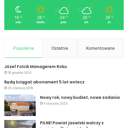
16
28
34
26
26
℃
℃
℃
℃
℃
sob.
niedz.
pon.
wt.
śr.
Popularne
Ostatnie
Komentowane
Józef Folcik Managerem Roku
18 grudnia 2010
Będą ściągać abonament 5 lat wstecz
25 czerwca 2016
Nowy rok, nowy budżet, nowe zadania
4 stycznia 2023
PILNE! Powiat jasielski walczy z