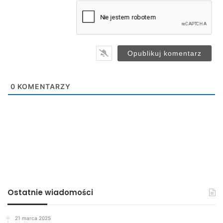
a
i
l
*
0
KOMENTARZY
Ostatnie wiadomości
21 marca 2025