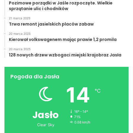
Pozimowe porządki w Jaśle rozpoczęte. Wielkie
sprzątanie ulic i chodników
21 marca 2025
Trwa remont jasielskich placów zabaw
20 marca 2025
Kierował volkswagenem mając prawie 1,2 promila
20 marca 2025
128 nowych drzew wzbogaci miejski krajobraz Jasła
Pogoda dla Jasła
14
℃
Jasło
16º - 14º
71%
0.68 km/h
Clear Sky