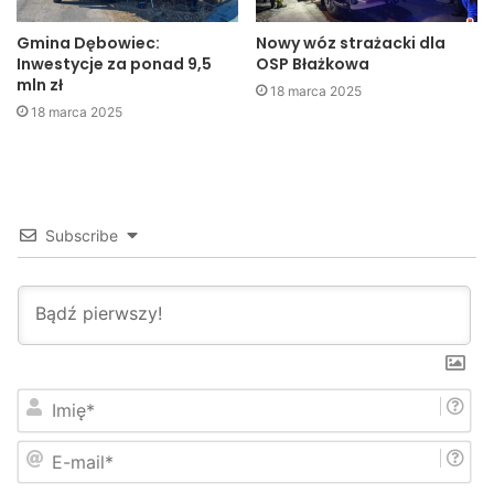
dworzec
inwestycje
kolej
Gmina Dębowiec:
Nowy wóz strażacki dla
Miast
pkp
Inwestycje za ponad 9,5
OSP Błażkowa
mln zł
18 marca 2025
18 marca 2025
Subscribe
I
m
i
E
ę
-
*
m