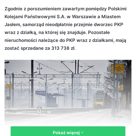
d
Zgodnie z porozumieniem zawartym pomiędzy Polskimi
a
Kolejami Państwowymi S.A. w Warszawie a Miastem
n
Jasłem, samorząd nieodpłatnie przejmie dworzec PKP
e
wraz z działką, na której się znajduje. Pozostałe
m
nieruchomości należące do PKP wraz z działkami, mają
a
zostać sprzedane za 313 738 zł.
i
l
Pokaż więcej