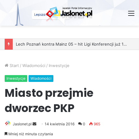
M
Start
/
Wiadomości
/
Inwestycje
Inwestycje
Wiadomości
Miasto przejmie
dworzec PKP
Jaslonet.pl
S
14 kwietnia 2016
0
965
e
Mniej niż minuta czytania
n