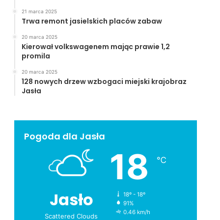
21 marca 2025
Trwa remont jasielskich placów zabaw
20 marca 2025
Kierował volkswagenem mając prawie 1,2
promila
20 marca 2025
128 nowych drzew wzbogaci miejski krajobraz
Jasła
Pogoda dla Jasła
18
℃
Jasło
18º - 18º
91%
0.46 km/h
Scattered Clouds