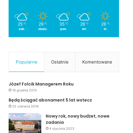
25
29
35
28
26
℃
℃
℃
℃
℃
sob.
niedz.
pon.
wt.
śr.
Popularne
Ostatnie
Komentowane
Józef Folcik Managerem Roku
18 grudnia 2010
Będą ściągać abonament 5 lat wstecz
25 czerwca 2016
Nowy rok, nowy budżet, nowe
zadania
4 stycznia 2023