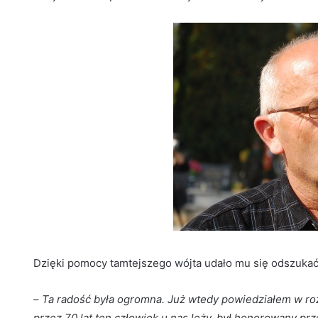
Dzięki pomocy tamtejszego wójta udało mu się odszuk
–
Ta radość była ogromna. Już wtedy powiedziałem w roz
przez 70 lat ten człowiek u nas leży, był honorowany prze