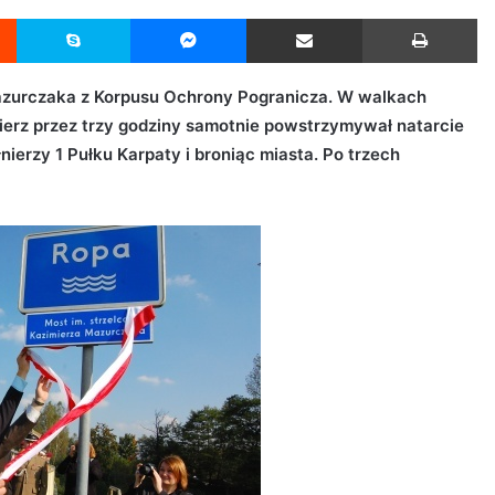
Reddit
Skype
Messenger
Udostępnij przez Email
Drukuj
 Mazurczaka z Korpusu Ochrony Pogranicza. W walkach
nierz przez trzy godziny samotnie powstrzymywał natarcie
ierzy 1 Pułku Karpaty i broniąc miasta. Po trzech