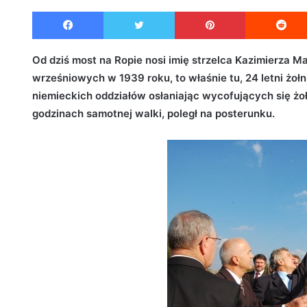
e
Facebook
Twitter
Pinterest
n
d
a
Od dziś most na Ropie nosi imię strzelca Kazimierza
n
wrześniowych w 1939 roku, to właśnie tu, 24 letni żoł
e
niemieckich oddziałów osłaniając wycofujących się żołn
m
godzinach samotnej walki, poległ na posterunku.
a
i
l