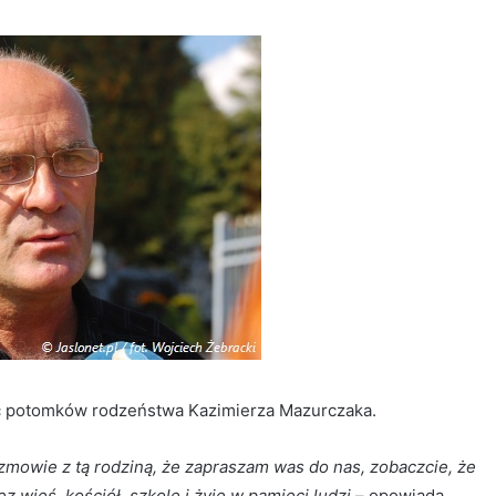
ać potomków rodzeństwa Kazimierza Mazurczaka.
mowie z tą rodziną, że zapraszam was do nas, zobaczcie, że
z wieś, kościół, szkolę i żyje w pamięci ludzi
– opowiada