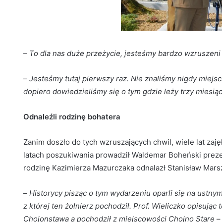
–
To dla nas duże przeżycie, jesteśmy bardzo wzruszeni
–
Jesteśmy tutaj pierwszy raz. Nie znaliśmy nigdy miejs
dopiero dowiedzieliśmy się o tym gdzie leży trzy miesią
Odnaleźli rodzinę bohatera
Zanim doszło do tych wzruszających chwil, wiele lat zaję
latach poszukiwania prowadził Waldemar Boheński preze
rodzinę Kazimierza Mazurczaka odnalazł Stanisław Mars
–
Historycy pisząc o tym wydarzeniu oparli się na ustny
z której ten żołnierz pochodził. Prof. Wieliczko opisując
Chojonstawa a pochodził z miejscowości Chojno Stare
–