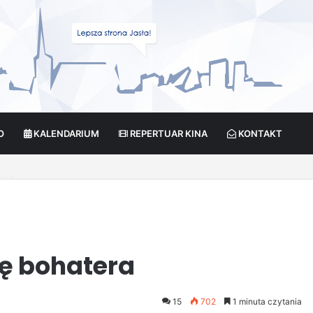
O
KALENDARIUM
REPERTUAR KINA
KONTAKT
cja?
ię bohatera
15
702
1 minuta czytania