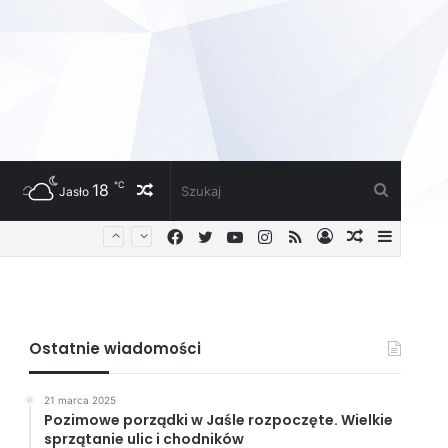
℃
18
Losowy
Szukaj
Jasło
Facebook
Twitter
YouTube
Instagram
RSS
Zaloguj
Losowy
Sideba
artykuł
artykuł
Ostatnie wiadomości
21 marca 2025
Pozimowe porządki w Jaśle rozpoczęte. Wielkie
sprzątanie ulic i chodników