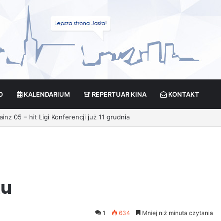
O
KALENDARIUM
REPERTUAR KINA
KONTAKT
ku
1
634
Mniej niż minuta czytania