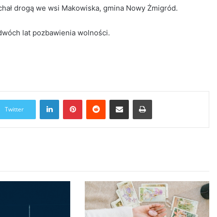
chał drogą we wsi Makowiska, gmina Nowy Żmigród.
dwóch lat pozbawienia wolności.
LinkedIn
Pinterest
Reddit
Udostępnij przez Email
Drukuj
Twitter