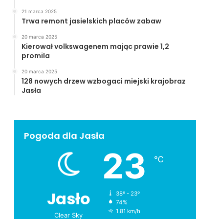
21 marca 2025
Trwa remont jasielskich placów zabaw
20 marca 2025
Kierował volkswagenem mając prawie 1,2
promila
20 marca 2025
128 nowych drzew wzbogaci miejski krajobraz
Jasła
Pogoda dla Jasła
23
℃
Jasło
38º - 23º
74%
1.81 km/h
Clear Sky