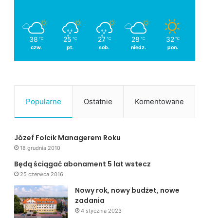
38
25
27
28
32
℃
℃
℃
℃
℃
czw.
pt.
sob.
niedz.
pon.
Popularne
Ostatnie
Komentowane
Józef Folcik Managerem Roku
18 grudnia 2010
Będą ściągać abonament 5 lat wstecz
25 czerwca 2016
Nowy rok, nowy budżet, nowe
zadania
4 stycznia 2023