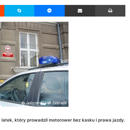
Reddit
Skype
Messenger
Udostępnij przez Email
Drukuj
latek, który prowadził motorower bez kasku i prawa jazdy.