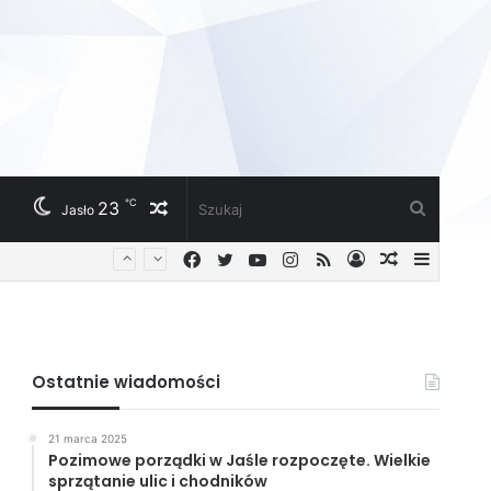
℃
23
Losowy
Szukaj
Jasło
Facebook
Twitter
YouTube
Instagram
RSS
Zaloguj
Losowy
Sideba
artykuł
artykuł
Ostatnie wiadomości
21 marca 2025
Pozimowe porządki w Jaśle rozpoczęte. Wielkie
sprzątanie ulic i chodników