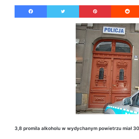
e
Facebook
Twitter
Pinterest
n
d
a
n
e
m
a
i
l
3,8 promila alkoholu w wydychanym powietrzu miał 30 