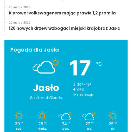
20 marca 2025
Kierował volkswagenem mając prawie 1,2 promila
20 marca 2025
128 nowych drzew wzbogaci miejski krajobraz Jasła
Pogoda dla Jasła
17
℃
Jasło
30º - 16º
95%
0.86 km/h
Scattered Clouds
30
28
34
27
25
℃
℃
℃
℃
℃
sob.
niedz.
pon.
wt.
śr.