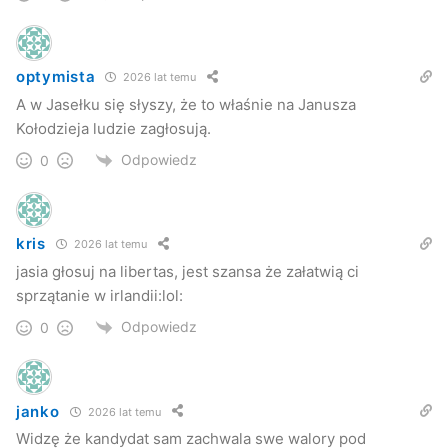
optymista
2026 lat temu
A w Jasełku się słyszy, że to właśnie na Janusza
Kołodzieja ludzie zagłosują.
Odpowiedz
0
kris
2026 lat temu
jasia głosuj na libertas, jest szansa że załatwią ci
sprzątanie w irlandii:lol:
Odpowiedz
0
janko
2026 lat temu
Widzę że kandydat sam zachwala swe walory pod