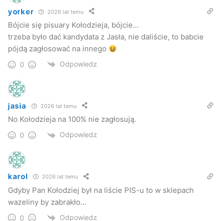
yorker
2026 lat temu
Bójcie się pisuary Kołodzieja, bójcie…
trzeba było dać kandydata z Jasła, nie daliście, to babcie
pójdą zagłosować na innego
Odpowiedz
0
jasia
2026 lat temu
No Kołodzieja na 100% nie zagłosują.
Odpowiedz
0
karol
2026 lat temu
Gdyby Pan Kołodziej był na liście PIS-u to w sklepach
wazeliny by zabrakło…
Odpowiedz
0