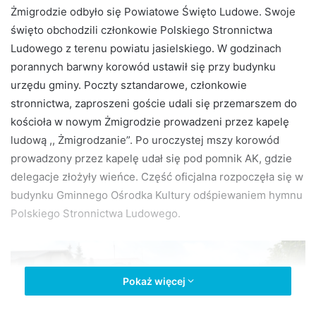
Żmigrodzie odbyło się Powiatowe Święto Ludowe. Swoje
d
święto obchodzili członkowie Polskiego Stronnictwa
a
n
Ludowego z terenu powiatu jasielskiego. W godzinach
e
porannych barwny korowód ustawił się przy budynku
m
urzędu gminy. Poczty sztandarowe, członkowie
a
stronnictwa, zaproszeni goście udali się przemarszem do
i
kościoła w nowym Żmigrodzie prowadzeni przez kapelę
l
ludową ,, Żmigrodzanie”. Po uroczystej mszy korowód
prowadzony przez kapelę udał się pod pomnik AK, gdzie
delegacje złożyły wieńce. Część oficjalna rozpoczęła się w
budynku Gminnego Ośrodka Kultury odśpiewaniem hymnu
Polskiego Stronnictwa Ludowego.
Pokaż więcej