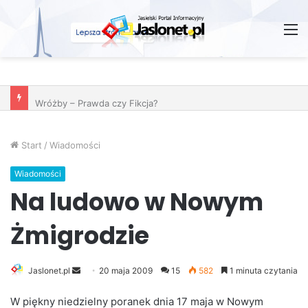
M
Wróżby – Prawda czy Fikcja?
Start
/
Wiadomości
Wiadomości
Na ludowo w Nowym
Żmigrodzie
Jaslonet.pl
S
20 maja 2009
15
582
1 minuta czytania
e
W piękny niedzielny poranek dnia 17 maja w Nowym
n