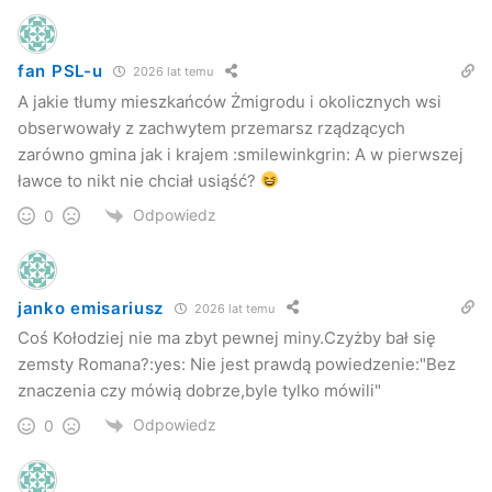
fan PSL-u
2026 lat temu
A jakie tłumy mieszkańców Żmigrodu i okolicznych wsi
obserwowały z zachwytem przemarsz rządzących
zarówno gmina jak i krajem :smilewinkgrin: A w pierwszej
ławce to nikt nie chciał usiąść?
Odpowiedz
0
janko emisariusz
2026 lat temu
Coś Kołodziej nie ma zbyt pewnej miny.Czyżby bał się
zemsty Romana?:yes: Nie jest prawdą powiedzenie:"Bez
znaczenia czy mówią dobrze,byle tylko mówili"
Odpowiedz
0