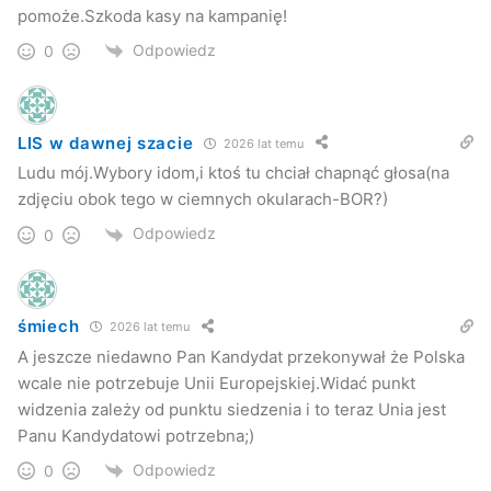
pomoże.Szkoda kasy na kampanię!
Odpowiedz
0
LIS w dawnej szacie
2026 lat temu
Ludu mój.Wybory idom,i ktoś tu chciał chapnąć głosa(na
zdjęciu obok tego w ciemnych okularach-BOR?)
Odpowiedz
0
F. Miśkowicz
śmiech
2026 lat temu
A jeszcze niedawno Pan Kandydat przekonywał że Polska
wcale nie potrzebuje Unii Europejskiej.Widać punkt
widzenia zależy od punktu siedzenia i to teraz Unia jest
Panu Kandydatowi potrzebna;)
Odpowiedz
0