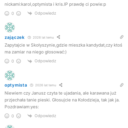
nickami:karol,optymista i kris.IP prawdę ci powie:p
Odpowiedz
0
zajączek
2026 lat temu
Zapytajcie w Skołyszynie,gdzie mieszka kandydat,czy ktoś
ma zamiar na niego głosować:)
Odpowiedz
0
optymista
2026 lat temu
Niewiem czy Janusz czyta te ujadania, ale karawana już
przjechała tanie pieski. Głosujcie na Kołodzieja, tak jak ja.
Pozdrawiam:yes:
Odpowiedz
0