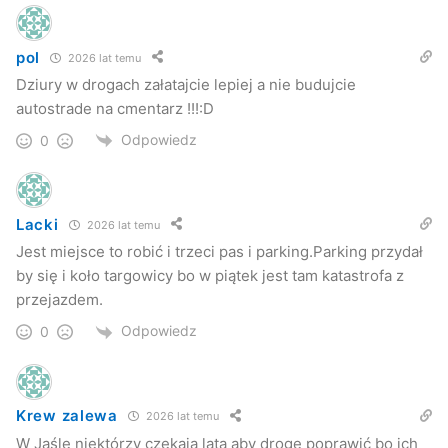
pol
2026 lat temu
Dziury w drogach załatajcie lepiej a nie budujcie
autostrade na cmentarz !!!:D
Odpowiedz
0
Lacki
2026 lat temu
Jest miejsce to robić i trzeci pas i parking.Parking przydał
by się i koło targowicy bo w piątek jest tam katastrofa z
przejazdem.
Odpowiedz
0
Krew zalewa
2026 lat temu
W Jaśle niektórzy czekają lata aby drogę poprawić bo ich