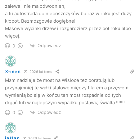
zalewa i nie ma odwodnień,
a tu autostrada do nieboszczyków bo raz w roku jest duży
kłopot. Bezmózgowie dogłębne!
Masowe wycinki drzew i rozgardzierz przez pół roku albo
więcej.
Odpowiedz
0
X-men
2026 lat temu
Mam nadzieje że most na Wisłoce też poratują lub
przynajmniej te wałki stalowe między filarem a przęsłem
wymienią bo się w końcu ten most rozpadnie od tych
drgań lub w najlepszym wypadku postawią światła !!!!!!!
Odpowiedz
0
jaślan
2026 lat temu