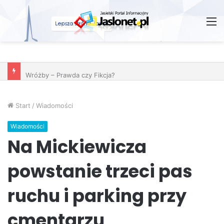
M
Wróżby – Prawda czy Fikcja?
Start
/
Wiadomości
Wiadomości
Na Mickiewicza
powstanie trzeci pas
ruchu i parking przy
cmentarzu