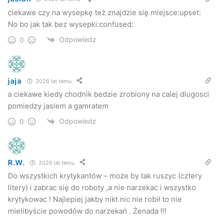
ciekawe czy na wysepkę też znajdzie się miejsce:upset:
No bo jak tak bez wysepki:confused:
Odpowiedz
0
jaja
2026 lat temu
a ciekawe kiedy chodnik bedzie zrobiony na calej dlugosci
pomiedzy jaslem a gamratem
Odpowiedz
0
R.W.
2026 lat temu
Do wszystkich krytykantów – może by tak ruszyc (cztery
litery) i zabrac się do roboty ,a nie narzekac i wszystko
krytykowac ! Najlepiej jakby nikt nic nie robił to nie
mielibyście powodów do narzekań . Żenada !!!