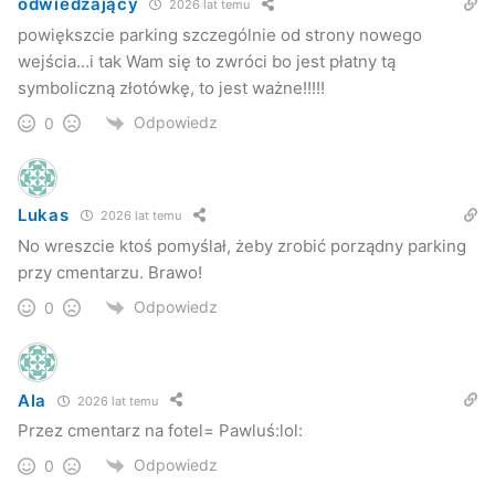
odwiedzający
2026 lat temu
powiększcie parking szczególnie od strony nowego
wejścia…i tak Wam się to zwróci bo jest płatny tą
symboliczną złotówkę, to jest ważne!!!!!
Odpowiedz
0
Lukas
2026 lat temu
No wreszcie ktoś pomyślał, żeby zrobić porządny parking
przy cmentarzu. Brawo!
Odpowiedz
0
Ala
2026 lat temu
Przez cmentarz na fotel= Pawluś:lol:
Odpowiedz
0