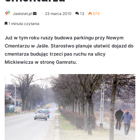
Jaslonet.pl
S
23 marca 2010
13
573
e
1 minuta czytania
n
d
Już w tym roku ruszy budowa parkingu przy Nowym
a
Cmentarzu w Jaśle. Starostwo planuje ułatwić dojazd do
n
cmentarza budując trzeci pas ruchu na ulicy
e
Mickiewicza w stronę Gamratu.
m
a
i
l