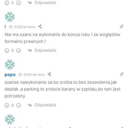
Kuba Kowalczyk
Odpowiedz
0
Jaslonet.pl
!
2026 lat temu
Nie ma szans na wykonanie do konca roku ! ze względów
formalno prawnych !
Odpowiedz
0
popo
2026 lat temu
szanse nawykonanie sa bo zrobia to bez zezwolenia,jak
deptak ,a parking to zrobcie barany w szpitalu,bo tam jest
potrzebny
Odpowiedz
0