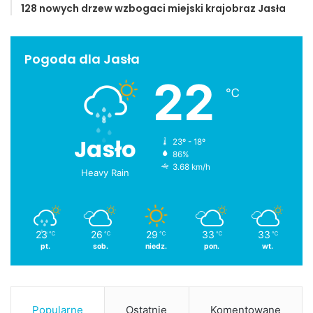
128 nowych drzew wzbogaci miejski krajobraz Jasła
Pogoda dla Jasła
22
℃
Jasło
23º - 18º
86%
3.68 km/h
Heavy Rain
23
26
29
33
33
℃
℃
℃
℃
℃
pt.
sob.
niedz.
pon.
wt.
Popularne
Ostatnie
Komentowane