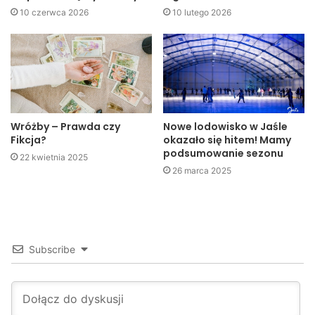
Szpital podjął więc decyzję o zamknięciu oddziałów
10 czerwca 2026
10 lutego 2026
noworodkowego i położniczego, traktu porodowego oraz
jednej z sal operacyjnych, gdzie wykonywane są cięcia
cesarskie, które zostały poddane profilaktycznej
dezynfekcji.
Wróżby – Prawda czy
Nowe lodowisko w Jaśle
Fikcja?
okazało się hitem! Mamy
podsumowanie sezonu
22 kwietnia 2025
26 marca 2025
Subscribe