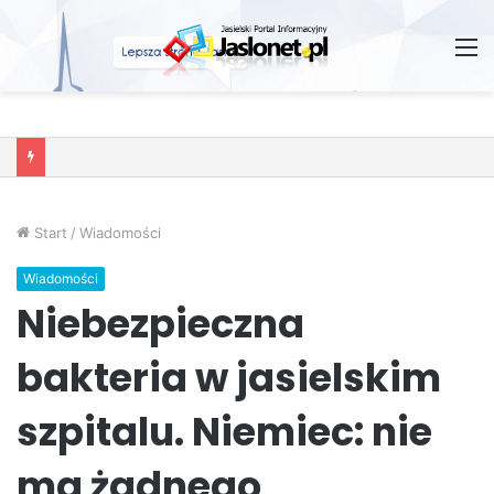
M
Wróżby – Prawda czy Fikcja?
Start
/
Wiadomości
Wiadomości
Niebezpieczna
bakteria w jasielskim
szpitalu. Niemiec: nie
ma żadnego