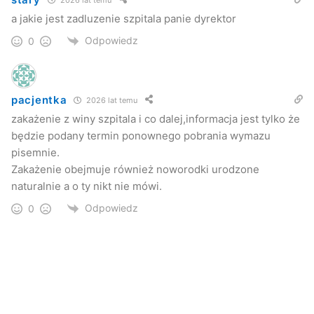
zgłoszeniu się do poradni neonatologicznej, aby jeszcze
a jakie jest zadluzenie szpitala panie dyrektor
raz dzieci te dokładnie przebadać, zgodnie z rutynową
Odpowiedz
0
procedurą, której poddawany jest każdy noworodek. Tam
ponownie zostaną pobrane wymazy, czy noworodki są
nosicielami tej patologicznej bakterii, czy nie.
pacjentka
2026 lat temu
zakażenie z winy szpitala i co dalej,informacja jest tylko że
– Ja sądzę, że problem najprawdopodobniej zakończy się,
będzie podany termin ponownego pobrania wymazu
natomiast tutaj musieliśmy wdrożyć takie działania
pisemnie.
profilaktyczne, aby ustrzec ewentualne, następne
Zakażenie obejmuje również noworodki urodzone
przychodzące na świat noworodki przed zakażeniem –
naturalnie a o ty nikt nie mówi.
mówi nam Szymon Niemiec.
Odpowiedz
0
Kuba Kowalczyk
Jaslonet.pl