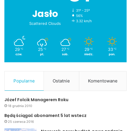
Jasło
31º - 25º
56%
3.32 km/h
Scattered Clouds
29
25
27
29
33
℃
℃
℃
℃
℃
czw.
pt.
sob.
niedz.
pon.
Popularne
Ostatnie
Komentowane
Józef Folcik Managerem Roku
18 grudnia 2010
Będą ściągać abonament 5 lat wstecz
25 czerwca 2016