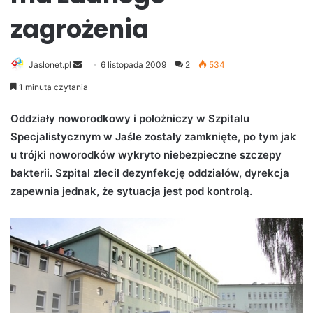
zagrożenia
Jaslonet.pl
S
6 listopada 2009
2
534
e
1 minuta czytania
n
d
Oddziały noworodkowy i położniczy w Szpitalu
a
Specjalistycznym w Jaśle zostały zamknięte, po tym jak
n
u trójki noworodków wykryto niebezpieczne szczepy
e
bakterii. Szpital zlecił dezynfekcję oddziałów, dyrekcja
m
zapewnia jednak, że sytuacja jest pod kontrolą.
a
i
l