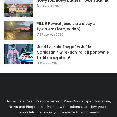
Nowy rok, nowy budżet, nowe zadania
4 stycznia 2023
PILNE! Powiat jasielski walczy z
żywiołem (foto, wideo)
27 czerwca 2020
Uciekł z „zakaźnego” w Jaśle.
Gorliczanin w rękach Policji ponownie
trafił do szpitala!
11 marca 2020
Jannah is a Clean Responsive WordPress Newspaper, Magazine,
News and Blog theme. Packed with options that allow you to
completely customize your website to your needs.