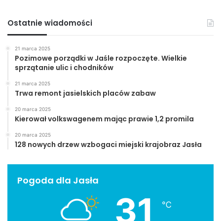
Ostatnie wiadomości
21 marca 2025
Pozimowe porządki w Jaśle rozpoczęte. Wielkie
sprzątanie ulic i chodników
21 marca 2025
Trwa remont jasielskich placów zabaw
20 marca 2025
Kierował volkswagenem mając prawie 1,2 promila
20 marca 2025
128 nowych drzew wzbogaci miejski krajobraz Jasła
Pogoda dla Jasła
31
℃