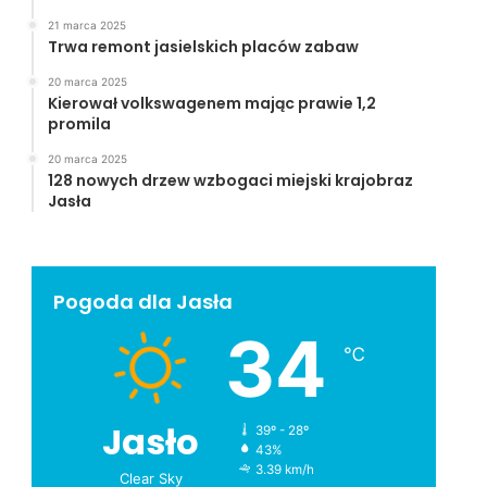
21 marca 2025
Trwa remont jasielskich placów zabaw
20 marca 2025
Kierował volkswagenem mając prawie 1,2
promila
20 marca 2025
128 nowych drzew wzbogaci miejski krajobraz
Jasła
Pogoda dla Jasła
34
℃
Jasło
39º - 28º
43%
3.39 km/h
Clear Sky