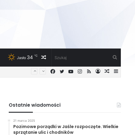
℃
34
Losowy
Szukaj
Jasło
Facebook
Twitter
YouTube
Instagram
RSS
Zaloguj
Losowy
Sideba
artykuł
artykuł
Ostatnie wiadomości
21 marca 2025
Pozimowe porządki w Jaśle rozpoczęte. Wielkie
sprzątanie ulic i chodników