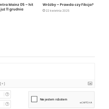
ntra Mainz 05 – hit
Wróżby – Prawda czy Fikcja?
 już 11 grudnia
22 kwietnia 2025
[+]
I
m
i
E
ę
-
*