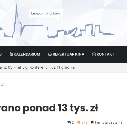
O
KALENDARIUM
REPERTUAR KINA
KONTAKT
zł
no ponad 13 tys. zł
2
573
1 minuta czytania