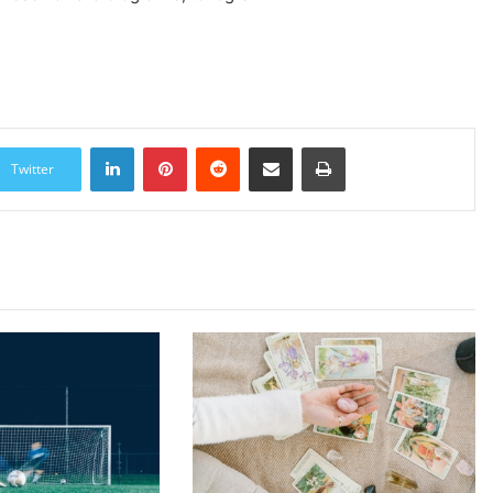
LinkedIn
Pinterest
Reddit
Udostępnij przez Email
Drukuj
Twitter