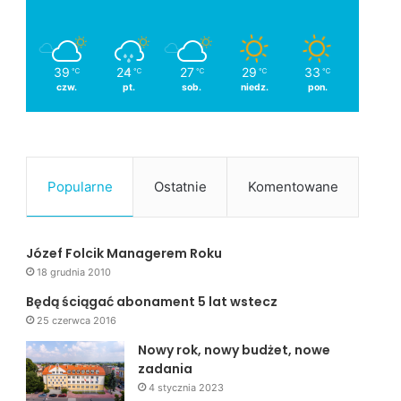
39
24
27
29
33
℃
℃
℃
℃
℃
czw.
pt.
sob.
niedz.
pon.
Popularne
Ostatnie
Komentowane
Józef Folcik Managerem Roku
18 grudnia 2010
Będą ściągać abonament 5 lat wstecz
25 czerwca 2016
Nowy rok, nowy budżet, nowe
zadania
4 stycznia 2023