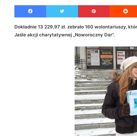
e
Facebook
Twitter
Pinterest
n
d
a
Dokładnie 13 229,97 zł. zebrało 160 wolontariuszy, któr
n
Jaśle akcji charytatywnej „Noworoczny Dar”.
e
m
a
i
l