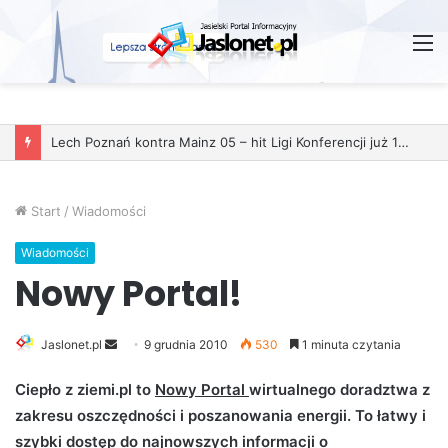
M
Lech Poznań kontra Mainz 05 – hit Ligi Konferencji już 11 grudnia
Start
/
Wiadomości
Wiadomości
Nowy Portal!
Jaslonet.pl
S
9 grudnia 2010
530
1 minuta czytania
e
Ciepło z ziemi.pl to
Nowy Portal
wirtualnego doradztwa z
n
zakresu oszczędności i poszanowania energii. To łatwy i
d
szybki dostęp do najnowszych informacji o
a