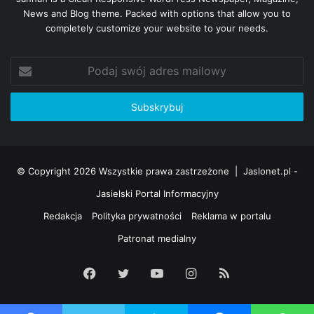
News and Blog theme. Packed with options that allow you to
grzewczych i klimatyzacyjnych, trafnie dobierając zestawy:
completely customize your website to your needs.
kolektorów słonecznych, pomp ciepła, klimatyzacji i
wentylacji, które zwiększają komfort każdego obiektu.
Podaj
Wszystkich zainteresowanych ZAPRASZAMY na
swój
www.cieplozziemi.pl
adres
mailowy
artykuł sponsorowany
© Copyright 2026 Wszystkie prawa zastrzeżone |
Jaslonet.pl -
Jasielski Portal Informacyjny
Redakcja
Polityka prywatności
Reklama w portalu
Patronat medialny
Facebook
Twitter
YouTube
Instagram
RSS