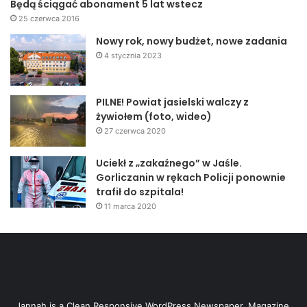
Będą ściągać abonament 5 lat wstecz
25 czerwca 2016
Nowy rok, nowy budżet, nowe zadania
4 stycznia 2023
PILNE! Powiat jasielski walczy z
żywiołem (foto, wideo)
27 czerwca 2020
Uciekł z „zakaźnego” w Jaśle.
Gorliczanin w rękach Policji ponownie
trafił do szpitala!
Odnawialne źródła energii, www.cieplozziemi.pl
11 marca 2020
Portal prowadzony jest przez firmę Argus Sp. z o.o. w
Jaśle w ramach Programu Operacyjnego Innowacyjna
Gospodarka współfinansowanego ze środków Unii
Europejskiej. Ze swojej strony zapewniamy pomoc przy
projektowaniu, wycenie oraz montażu układów
Jannah is a Clean Responsive WordPress Newspaper, Magazine,