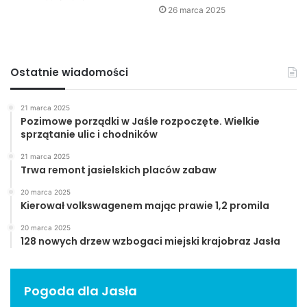
26 marca 2025
Ostatnie wiadomości
21 marca 2025
Pozimowe porządki w Jaśle rozpoczęte. Wielkie
sprzątanie ulic i chodników
21 marca 2025
Trwa remont jasielskich placów zabaw
Kalkulator zużycia enegii w gospodarstwie domowym,
20 marca 2025
www.cieplozziemi.pl
Kierował volkswagenem mając prawie 1,2 promila
Dzięki rozbudowanemu menu użytkownik ma dostęp do
20 marca 2025
128 nowych drzew wzbogaci miejski krajobraz Jasła
tematów z zakresu odnawialnych źródeł energii, ekologii,
ochrony środowiska, budownictwa energooszczędnego,
co ma ogromne znaczenie dla rozwoju usług i szerzenia
Pogoda dla Jasła
wiedzy z zakresu oszczędzania energii.