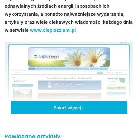
n
odnawialnych źródłach energii i sposobach ich
e
wykorzystania, a ponadto najważniejsze wydarzenia,
m
artykuły oraz wiele ciekawych wiadomości każdego dnia
a
w serwisie
www.cieplozziemi.pl
i
l
Pokaż więcej
Powiązane artykuły