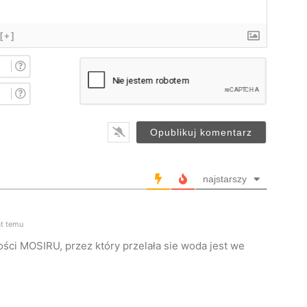
[+]
I
m
i
E
ę
-
*
m
a
i
l
*
najstarszy
t temu
ci MOSIRU, przez który przelała sie woda jest we