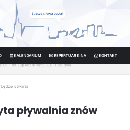
O
KALENDARIUM
REPERTUAR KINA
KONTAKT
cja?
 będzie otwarta
ryta pływalnia znów