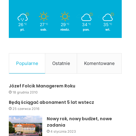
26
27
29
34
35
℃
℃
℃
℃
℃
pt.
sob.
niedz.
pon.
wt.
Popularne
Ostatnie
Komentowane
Józef Folcik Managerem Roku
18 grudnia 2010
Będą ściągać abonament 5 lat wstecz
25 czerwca 2016
Nowy rok, nowy budżet, nowe
zadania
4 stycznia 2023