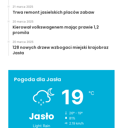
21 marca 2025
Trwa remont jasielskich placów zabaw
20 marca 2025
Kierował volkswagenem mając prawie 1,2
promila
20 marca 2025
128 nowych drzew wzbogaci miejski krajobraz
Jasła
Pogoda dla Jasła
19
℃
Jasło
26º - 19º
81%
2.19 km/h
Light Rain