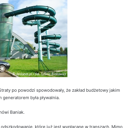
 Straty po powodzi spowodowały, że zakład budżetowy jakim
m generatorem była pływalnia.
mówi Baniak.
odszkodowanie, które już jest wypłacane w transzach. Mimo