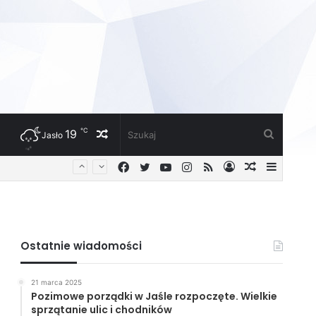
℃
19
Losowy
Szukaj
Jasło
Facebook
Twitter
YouTube
Instagram
RSS
Zaloguj
Losowy
Sideba
artykuł
artykuł
Ostatnie wiadomości
21 marca 2025
Pozimowe porządki w Jaśle rozpoczęte. Wielkie
sprzątanie ulic i chodników