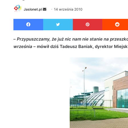
Jaslonet.pl
S
14 września 2010
e
Facebook
Twitter
Pinterest
n
d
a
–
Przypuszczamy, że już nic nam nie stanie na przeszko
n
września
– mówił dziś Tadeusz Baniak, dyrektor Miejsk
e
m
a
i
l