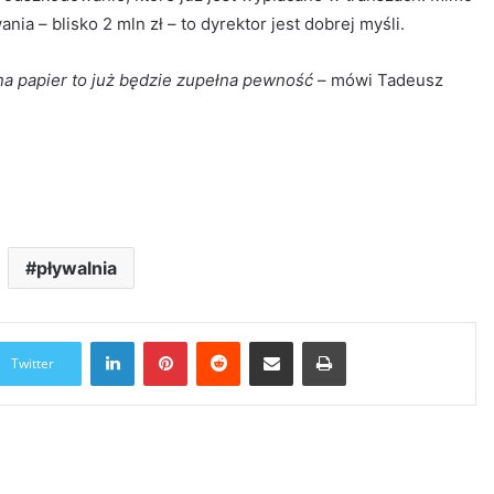
a – blisko 2 mln zł – to dyrektor jest dobrej myśli.
 na papier to już będzie zupełna pewność
– mówi Tadeusz
pływalnia
LinkedIn
Pinterest
Reddit
Udostępnij przez Email
Drukuj
Twitter