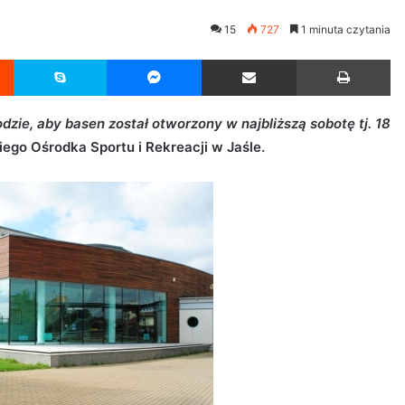
15
727
1 minuta czytania
Reddit
Skype
Messenger
Udostępnij przez Email
Drukuj
dzie, aby basen został otworzony w najbliższą sobotę tj. 18
iego Ośrodka Sportu i Rekreacji w Jaśle.