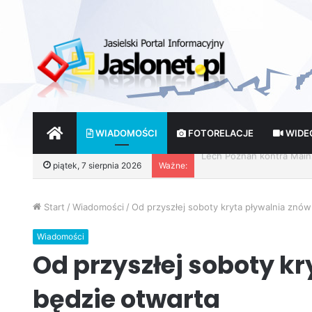
START
WIADOMOŚCI
FOTORELACJE
WIDE
Wróżby – Prawda czy Fik
piątek, 7 sierpnia 2026
Ważne:
Start
/
Wiadomości
/
Od przyszłej soboty kryta pływalnia znów
Wiadomości
Od przyszłej soboty k
będzie otwarta