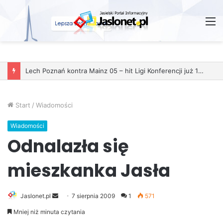
M
Start
/
Wiadomości
Wiadomości
Odnalazła się
mieszkanka Jasła
Jaslonet.pl
S
7 sierpnia 2009
1
571
e
Mniej niż minuta czytania
n