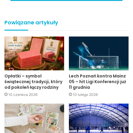
Zaginęła 45-letnia mieszkanka Jasła
– 03-08-2009
14:04
Powiązane artykuły
Opłatki – symbol
Lech Poznań kontra Mainz
świątecznej tradycji, który
05 – hit Ligi Konferencji już
od pokoleń łączy rodziny
11 grudnia
10 czerwca 2026
10 lutego 2026