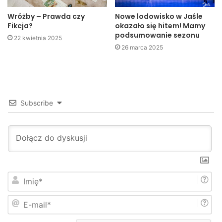
Wróżby – Prawda czy
Nowe lodowisko w Jaśle
Fikcja?
okazało się hitem! Mamy
podsumowanie sezonu
22 kwietnia 2025
26 marca 2025
Subscribe
I
m
i
E
ę
-
*
m