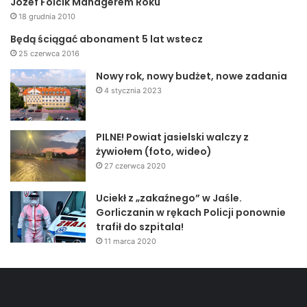
Józef Folcik Managerem Roku
18 grudnia 2010
Będą ściągać abonament 5 lat wstecz
25 czerwca 2016
Nowy rok, nowy budżet, nowe zadania
4 stycznia 2023
PILNE! Powiat jasielski walczy z
żywiołem (foto, wideo)
27 czerwca 2020
Uciekł z „zakaźnego” w Jaśle.
Gorliczanin w rękach Policji ponownie
trafił do szpitala!
11 marca 2020