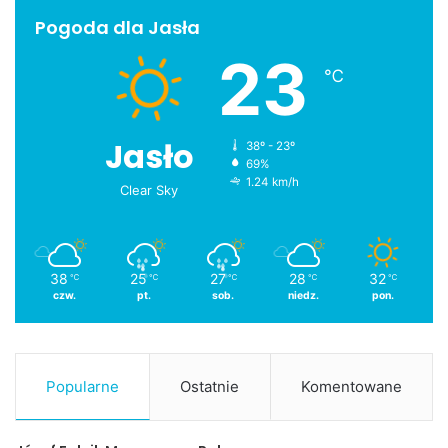
Pogoda dla Jasła
23
℃
Jasło
38º - 23º
69%
1.24 km/h
Clear Sky
38
25
27
28
32
℃
℃
℃
℃
℃
czw.
pt.
sob.
niedz.
pon.
Popularne
Ostatnie
Komentowane