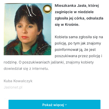
d
Mieszkanka Jasła, której
a
zaginięcie w niedziele
n
zgłosiła jej córka, odnalazła
e
się w Krośnie.
m
a
Kobieta sama zgłosiła się na
i
policję, po tym jak znajomy
l
poinformował ją, że jest
poszukiwana przez policję i
rodzinę. O poszukiwaniach jaślanki, znajomy kobiety
dowiedział się z internetu.
Kuba Kowalczyk
Jaslonet.pl
Czytaj więcej
:
Pokaż więcej