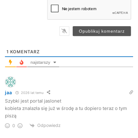
a
i
l
*
1
KOMENTARZ
najstarszy
jaa
2026 lat temu
Szybki jest portal jaslonet
kobieta znalazła się już w środę a tu dopiero teraz o tym
piszą
Odpowiedz
0