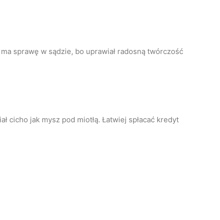
y ma sprawę w sądzie, bo uprawiał radosną twórczość
iał cicho jak mysz pod miotłą. Łatwiej spłacać kredyt