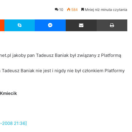
10
584
Mniej niż minuta czytania
Reddit
Skype
Messenger
Udostępnij przez Email
Drukuj
onet.pl jakoby pan Tadeusz Baniak był związany z Platformą
Tadeusz Baniak nie jest i nigdy nie był członkiem Platformy
Kmiecik
-2008 21:36]