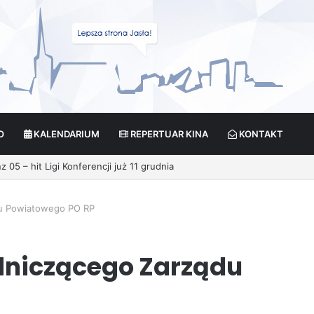
O
KALENDARIUM
REPERTUAR KINA
KONTAKT
u Powiatowego PO RP
dniczącego Zarządu