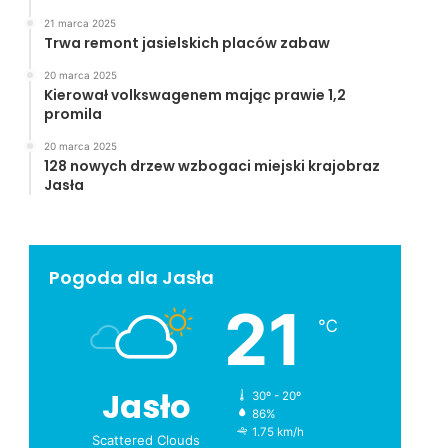
21 marca 2025
Trwa remont jasielskich placów zabaw
20 marca 2025
Kierował volkswagenem mając prawie 1,2
promila
20 marca 2025
128 nowych drzew wzbogaci miejski krajobraz
Jasła
Pogoda dla Jasła
21
℃
Jasło
30º - 20º
86%
1.75 km/h
Scattered Clouds