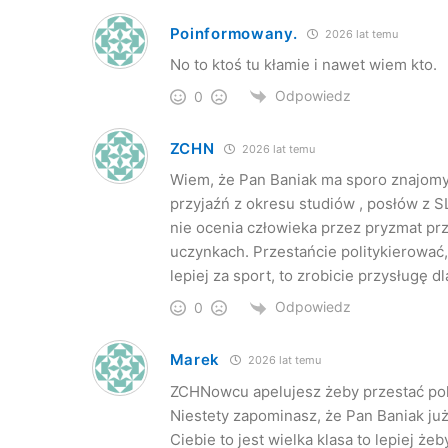
Poinformowany.
2026 lat temu
No to ktoś tu kłamie i nawet wiem kto.
Odpowiedz
0
ZCHN
2026 lat temu
Wiem, że Pan Baniak ma sporo znajomyc
przyjaźń z okresu studiów , posłów z SL
nie ocenia człowieka przez pryzmat prz
uczynkach. Przestańcie politykierować, 
lepiej za sport, to zrobicie przysługę dl
Odpowiedz
0
Marek
2026 lat temu
ZCHNowcu apelujesz żeby przestać polit
Niestety zapominasz, że Pan Baniak już p
Ciebie to jest wielka klasa to lepiej żeb