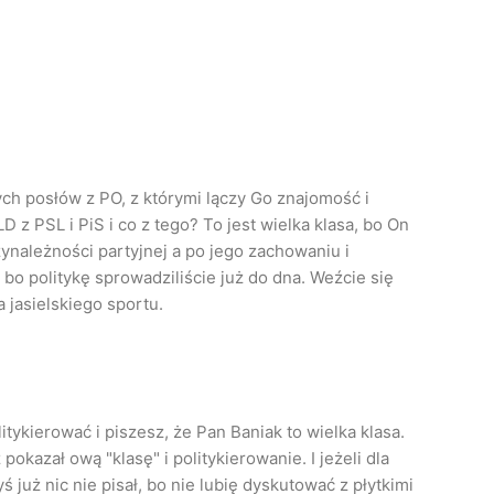
h posłów z PO, z którymi lączy Go znajomość i
D z PSL i PiS i co z tego? To jest wielka klasa, bo On
ynależności partyjnej a po jego zachowaniu i
bo politykę sprowadziliście już do dna. Weźcie się
a jasielskiego sportu.
ykierować i piszesz, że Pan Baniak to wielka klasa.
okazał ową "klasę" i politykierowanie. I jeżeli dla
yś już nic nie pisał, bo nie lubię dyskutować z płytkimi