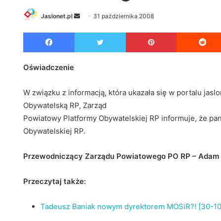
Jaslonet.pl
S
31 października 2008
e
Facebook
Twitter
Pinterest
n
d
a
Oświadczenie
n
e
W związku z informacją, która ukazała się w portalu jasl
m
Obywatelską RP, Zarząd
a
Powiatowy Platformy Obywatelskiej RP informuje, że pan 
i
Obywatelskiej RP.
l
Przewodniczący Zarządu Powiatowego PO RP – Adam 
Przeczytaj także:
Tadeusz Baniak nowym dyrektorem MOSiR?! [30-10