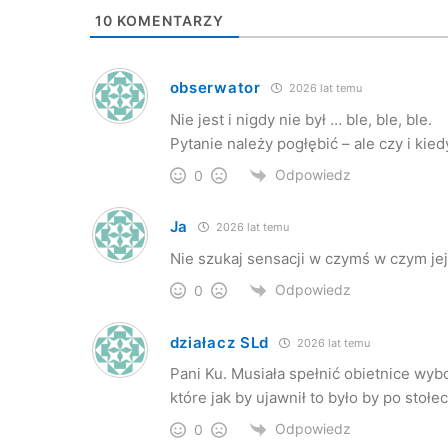
10
KOMENTARZY
obserwator
2026 lat temu
Nie jest i nigdy nie był … ble, ble, ble.
Pytanie należy pogłębić – ale czy i kiedy 
Odpowiedz
0
Ja
2026 lat temu
Nie szukaj sensacji w czymś w czym jej
Odpowiedz
0
działacz SLd
2026 lat temu
Pani Ku. Musiała spełnić obietnice wyb
które jak by ujawnił to było by po stołe
Odpowiedz
0