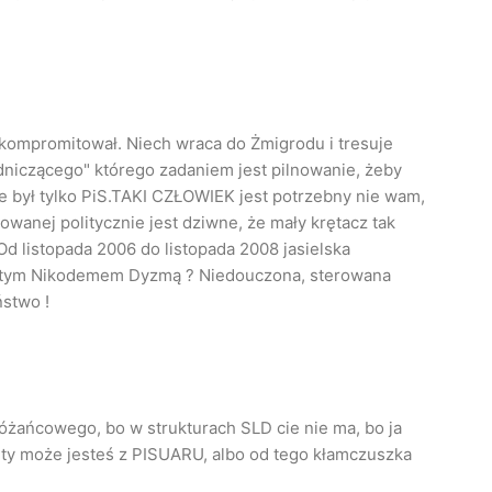
kompromitował. Niech wraca do Żmigrodu i tresuje
dniczącego" którego zadaniem jest pilnowanie, żeby
le był tylko PiS.TAKI CZŁOWIEK jest potrzebny nie wam,
wanej politycznie jest dziwne, że mały krętacz tak
.Od listopada 2006 do listopada 2008 jasielska
? z tym Nikodemem Dyzmą ? Niedouczona, sterowana
stwo !
różańcowego, bo w strukturach SLD cie nie ma, bo ja
ty może jesteś z PISUARU, albo od tego kłamczuszka