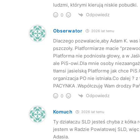
ludzmi, którymi kierują niskie pobudki.
Odpowiedz
0
Obserwator
2026 lat temu
Dlaczego pozwalacie,aby Adam K. was 
pszczoły. Platformiarze macie "przewo
Platforma nie podniosła głowy, a w Jaś
ale PiS-owi.Dla mnie osoby niezaangażo
tłamsi jasielską Platformę jak chce PiS
organizacja PO nie istniała.Co dalej 
PACYNKA .Współczuję Wam drodzy Pań
Odpowiedz
0
Komuch
2026 lat temu
Ty działaczu SLD jesteś chyba z kółka 
jestem w Radzie Powiatowej SLD, więc 
Adasia.