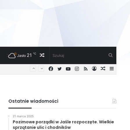
℃
21
Losowy
Szukaj
Jasło
Facebook
Twitter
YouTube
Instagram
RSS
Zaloguj
Losowy
Sideba
artykuł
artykuł
Ostatnie wiadomości
21 marca 2025
Pozimowe porządki w Jaśle rozpoczęte. Wielkie
sprzątanie ulic i chodników