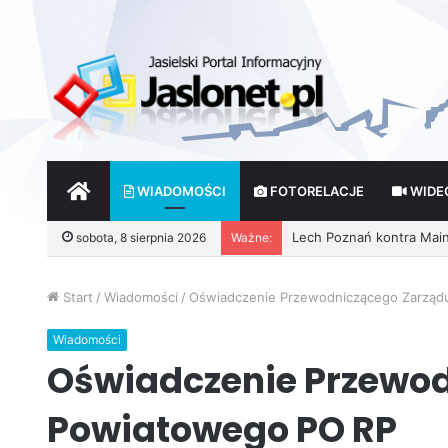
START
WIADOMOŚCI
FOTORELACJE
WIDE
sobota, 8 sierpnia 2026
Ważne:
Start
/
Wiadomości
/
Oświadczenie Przewodniczącego Zarząd
Wiadomości
Oświadczenie Przewo
Powiatowego PO RP