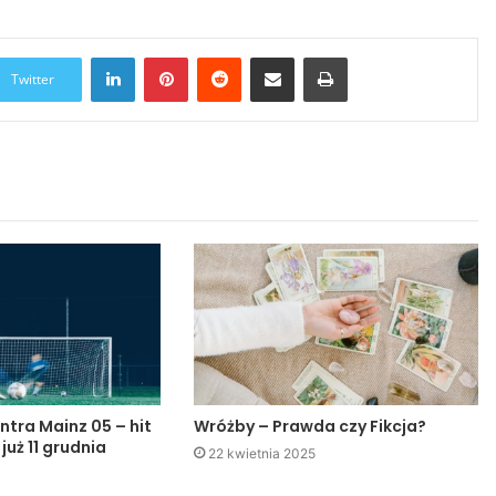
LinkedIn
Pinterest
Reddit
Udostępnij przez Email
Drukuj
Twitter
ntra Mainz 05 – hit
Wróżby – Prawda czy Fikcja?
 już 11 grudnia
22 kwietnia 2025