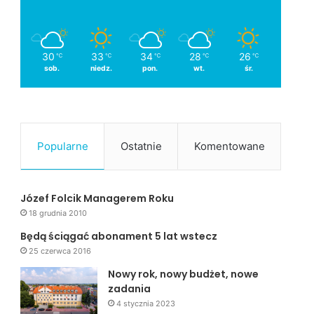
30
33
34
28
26
℃
℃
℃
℃
℃
sob.
niedz.
pon.
wt.
śr.
Popularne
Ostatnie
Komentowane
Józef Folcik Managerem Roku
18 grudnia 2010
Będą ściągać abonament 5 lat wstecz
25 czerwca 2016
Nowy rok, nowy budżet, nowe
zadania
4 stycznia 2023