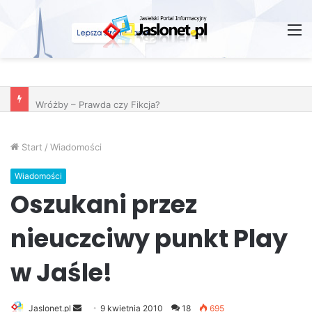
M
Wróżby – Prawda czy Fikcja?
Start
/
Wiadomości
Wiadomości
Oszukani przez
nieuczciwy punkt Play
w Jaśle!
Jaslonet.pl
S
9 kwietnia 2010
18
695