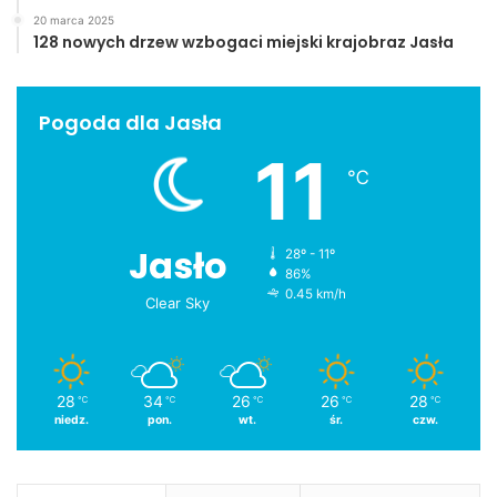
20 marca 2025
128 nowych drzew wzbogaci miejski krajobraz Jasła
Pogoda dla Jasła
11
℃
Jasło
28º - 11º
86%
0.45 km/h
Clear Sky
28
34
26
26
28
℃
℃
℃
℃
℃
niedz.
pon.
wt.
śr.
czw.