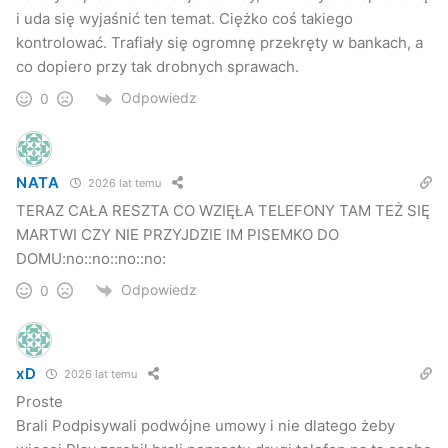
i uda się wyjaśnić ten temat. Ciężko coś takiego
kontrolować. Trafiały się ogromnę przekręty w bankach, a
co dopiero przy tak drobnych sprawach.
Odpowiedz
0
NATA
2026 lat temu
TERAZ CAŁA RESZTA CO WZIĘŁA TELEFONY TAM TEŻ SIĘ
MARTWI CZY NIE PRZYJDZIE IM PISEMKO DO
DOMU:no::no::no::no:
Odpowiedz
0
xD
2026 lat temu
Proste
Brali Podpisywali podwójne umowy i nie dlatego żeby