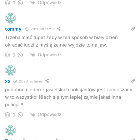
Odpowiedz
0
Nie trzeba płacić!
Klienci, którzy otrzymali kary do zapłaty, powinni
tommy
2026 lat temu
odpowiedzieć na nie pismem, w którym zaznaczą, że nie
Trzeba mieć tupet żeby w ten sposób w biały dzień
zapłacą kary z powodu niepodpisania umowy z operatorem
okradać ludzi z myślą że nie wyjdzie to na jaw.
o takiej treści jaką otrzymali. Wszyscy poszkodowani mogą
Odpowiedz
0
uzyskać z Policji odpowiednie zaświadczenie o
prowadzonym w tej sprawie dochodzeniu. W ten sposób
operator zobowiązany jest wstrzymać postępowanie
egzekucyjne do czasu wyjaśnienia sprawy.
xx
2026 lat temu
podobno i jeden z jasielskich policjantów jest zamieszany
Jak poinformował nas rzecznik prasowy operatora sieci
w to wszystko! Niech się tym lepiej zajmie jakaś inna
Play, wszystkie umowy podpisane w jasielskim punkcie
policja!!!
poddane zostaną sprawdzeniu przez pracowników centrali
Odpowiedz
0
w Warszawie.
–
Absolutnie nie ma mowy o żadnej karze dla Klientów,