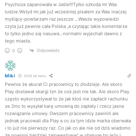
Psychoza zapanowała w Jaśle!!!Tylko szkoda mi Was
ludzie.Wstyd mi jak już wcześniej pisałem za Was inaczej
myślący-powtarzam raz jeszcze …Wasze wypowiedzi
czyta już pewnie cała Polska ,a czytając takie komentarze
to tylko jedno się nasuwa…normalni wyjechali dawno z
tego miasta.
Odpowiedz
0
Miki
2026 lat temu
Pewnie że akurat Ci pracownicy to złodzieje. Ale skoro
Play dostawał skargi tzn że coś jest nie tak. Ale skoro Play
często wykorzystywał to że jak ktoś nie zapłacił rachunku
ze 2mc to wysyłał karę umowną do zapłaty i rzecz jasna
rozwiązanie umowy. Owszem pracownicy zawinili ale
jednak pracowali dla Play a co za tym idzie marka oberwała
i to już nie pierwszy raz. Co jak co ale nie od dziś wiadomo
że powinni bardziej zainwestować w obsługę bo leży i