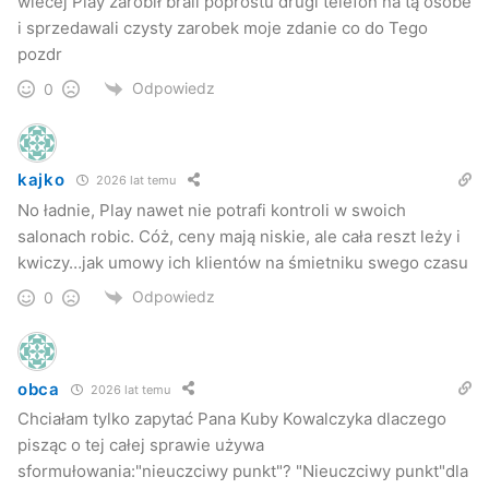
wiecej Play zarobił brali poprostu drugi telefon na tą osobe
i sprzedawali czysty zarobek moje zdanie co do Tego
pozdr
Odpowiedz
0
kajko
2026 lat temu
No ładnie, Play nawet nie potrafi kontroli w swoich
salonach robic. Cóż, ceny mają niskie, ale cała reszt leży i
kwiczy…jak umowy ich klientów na śmietniku swego czasu
Odpowiedz
0
obca
2026 lat temu
Chciałam tylko zapytać Pana Kuby Kowalczyka dlaczego
pisząc o tej całej sprawie używa
sformułowania:"nieuczciwy punkt"? "Nieuczciwy punkt"dla