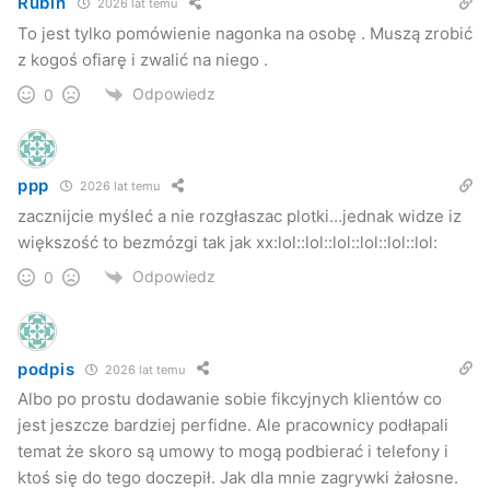
Rubin
2026 lat temu
którzy zostali poszkodowaniu w wyniku niewłaściwego
To jest tylko pomówienie nagonka na osobę . Muszą zrobić
zachowania pracownika punktu dealerskiego
z kogoś ofiarę i zwalić na niego .
sprzedającego nasze usługi. Równolegle z postępowaniem
Odpowiedz
0
Policji sami sprawdzimy wszystkie umowy podpisane
przez ten punkt. Skontaktujemy się ze wszystkimi
Klientami w celu weryfikacji informacji systemowych o
ppp
podpisanych umowach
– mówi Marcin Gruszka, rzecznik
2026 lat temu
zacznijcie myśleć a nie rozgłaszac plotki…jednak widze iz
prasowy Play.
większość to bezmózgi tak jak xx:lol::lol::lol::lol::lol::lol:
Kuba Kowalczyk
Odpowiedz
0
Jaslonet.pl
podpis
2026 lat temu
Albo po prostu dodawanie sobie fikcyjnych klientów co
jest jeszcze bardziej perfidne. Ale pracownicy podłapali
temat że skoro są umowy to mogą podbierać i telefony i
ktoś się do tego doczepił. Jak dla mnie zagrywki żałosne.