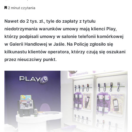
e
2 minut czytania
n
d
Nawet do 2 tys. zł., tyle do zapłaty z tytułu
a
niedotrzymania warunków umowy mają klienci Play,
n
którzy podpisali umowy w salonie telefonii komórkowej
e
w Galerii Handlowej w Jaśle. Na Policję zgłosiło się
m
kilkunastu klientów operatora, którzy czują się oszukani
a
przez nieuczciwy punkt.
i
l