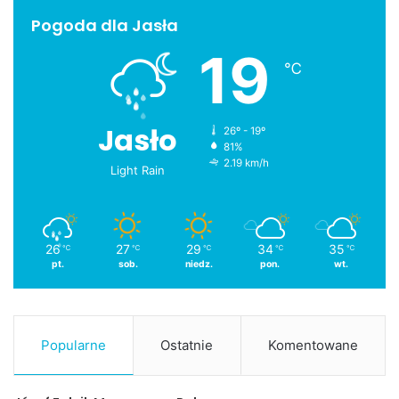
Pogoda dla Jasła
19
℃
Jasło
26º - 19º
81%
2.19 km/h
Light Rain
26
27
29
34
35
℃
℃
℃
℃
℃
pt.
sob.
niedz.
pon.
wt.
Popularne
Ostatnie
Komentowane