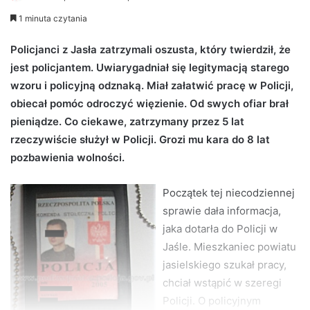
e
1 minuta czytania
n
d
Policjanci z Jasła zatrzymali oszusta, który twierdził, że
a
jest policjantem. Uwiarygadniał się legitymacją starego
n
wzoru i policyjną odznaką. Miał załatwić pracę w Policji,
e
obiecał pomóc odroczyć więzienie. Od swych ofiar brał
m
pieniądze. Co ciekawe, zatrzymany przez 5 lat
a
rzeczywiście służył w Policji. Grozi mu kara do 8 lat
i
pozbawienia wolności.
l
Początek tej niecodziennej
sprawie dała informacja,
jaka dotarła do Policji w
Jaśle. Mieszkaniec powiatu
jasielskiego szukał pracy,
chciał wstąpić w szeregi
Policji. O policyjnym