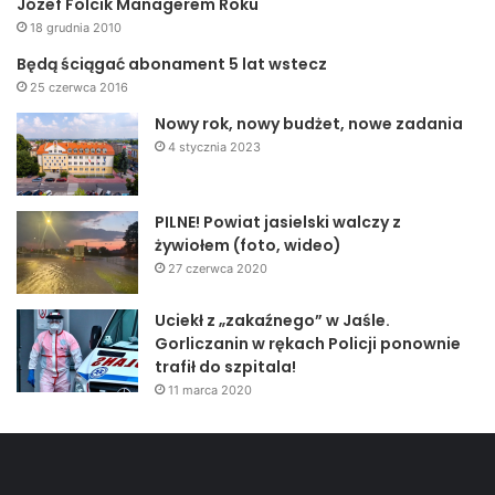
Józef Folcik Managerem Roku
18 grudnia 2010
Będą ściągać abonament 5 lat wstecz
25 czerwca 2016
Nowy rok, nowy budżet, nowe zadania
4 stycznia 2023
PILNE! Powiat jasielski walczy z
żywiołem (foto, wideo)
27 czerwca 2020
Uciekł z „zakaźnego” w Jaśle.
Gorliczanin w rękach Policji ponownie
trafił do szpitala!
11 marca 2020