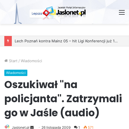
M
Start
/
Wiadomości
Wiadomości
Oszukiwał "na
policjanta". Zatrzymali
go w Jaśle (audio)
Jaslonet.pl
S
26 listopada 2009
1
571