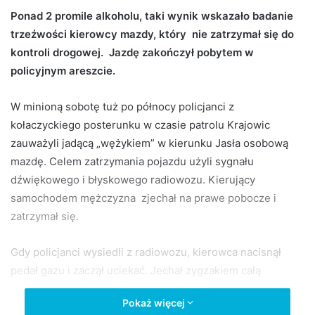
d
Ponad 2 promile alkoholu, taki wynik wskazało badanie
a
trzeźwości kierowcy mazdy, który nie zatrzymał się do
n
kontroli drogowej. Jazdę zakończył pobytem w
e
policyjnym areszcie.
m
a
W minioną sobotę tuż po północy policjanci z
i
kołaczyckiego posterunku w czasie patrolu Krajowic
l
zauważyli jadącą „wężykiem” w kierunku Jasła osobową
mazdę. Celem zatrzymania pojazdu użyli sygnału
dźwiękowego i błyskowego radiowozu. Kierujący
samochodem mężczyzna zjechał na prawe pobocze i
zatrzymał się.
Gdy policjanci wysiedli z radiowozu, kierowca nacisnął
pedał gazu i zaczął uciekać. Jechał zygzakiem całą
szerokością jezdni stwarzając poważne zagrożenie dla
Pokaż więcej
pojazdów jadących z naprzeciwka. Popełniał szereg