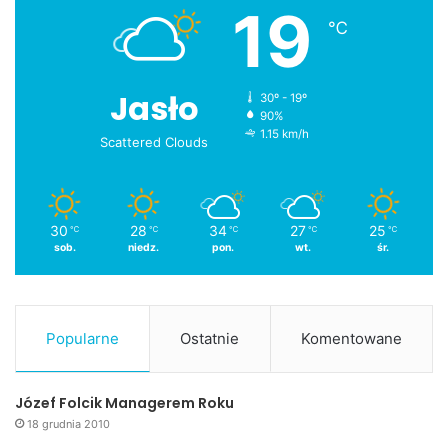
19
℃
Jasło
30º - 19º
90%
1.15 km/h
Scattered Clouds
30
28
34
27
25
℃
℃
℃
℃
℃
sob.
niedz.
pon.
wt.
śr.
Popularne
Ostatnie
Komentowane
Józef Folcik Managerem Roku
18 grudnia 2010