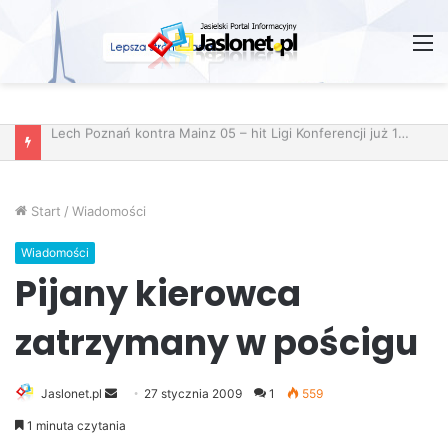
M
Wróżby – Prawda czy Fikcja?
Start
/
Wiadomości
Wiadomości
Pijany kierowca
zatrzymany w pościgu
Jaslonet.pl
S
27 stycznia 2009
1
559
e
1 minuta czytania
n