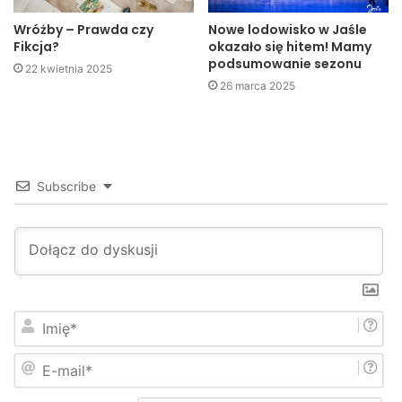
KPP Jasło
Wróżby – Prawda czy
Nowe lodowisko w Jaśle
Fikcja?
okazało się hitem! Mamy
podsumowanie sezonu
22 kwietnia 2025
26 marca 2025
Subscribe
I
m
i
E
ę
-
*
m