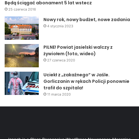
Będą ściągać abonament 5 lat wstecz
25 czerwca 2016
Nowy rok, nowy budżet, nowe zadania
4 stycznia 2023
PILNE! Powiat jasielski walczy z
żywiołem (foto, wideo)
27 czerwca 2020
Uciekł z „zakaźnego” w Jaśle.
Gorliczanin w rękach Policji ponownie
trafił do szpitala!
11 marca 2020