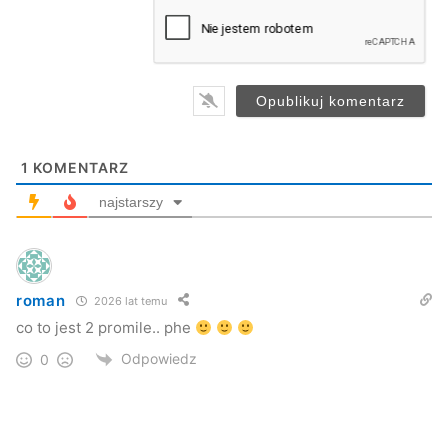
a
i
l
*
1
KOMENTARZ
najstarszy
roman
2026 lat temu
co to jest 2 promile.. phe
Odpowiedz
0