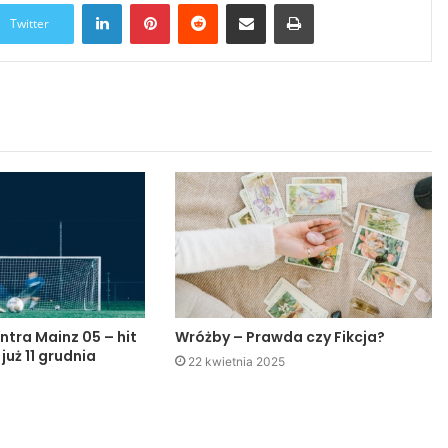
LinkedIn
Pinterest
Reddit
Udostępnij przez Email
Drukuj
Twitter
ntra Mainz 05 – hit
Wróżby – Prawda czy Fikcja?
 już 11 grudnia
22 kwietnia 2025