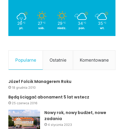
26
27
29
34
35
℃
℃
℃
℃
℃
pt.
sob.
niedz.
pon.
wt.
Popularne
Ostatnie
Komentowane
Józef Folcik Managerem Roku
18 grudnia 2010
Będą ściągać abonament 5 lat wstecz
25 czerwca 2016
Nowy rok, nowy budżet, nowe
zadania
4 stycznia 2023