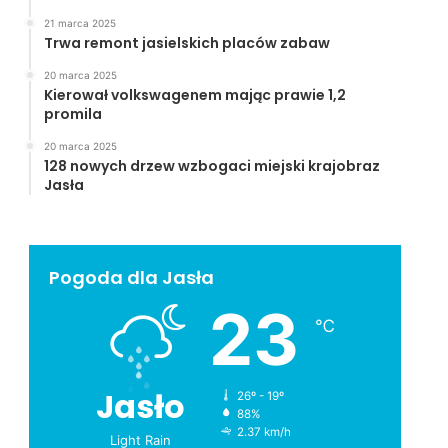
21 marca 2025
Trwa remont jasielskich placów zabaw
20 marca 2025
Kierował volkswagenem mając prawie 1,2
promila
20 marca 2025
128 nowych drzew wzbogaci miejski krajobraz
Jasła
Pogoda dla Jasła
23
℃
Jasło
26º - 19º
88%
2.37 km/h
Light Rain