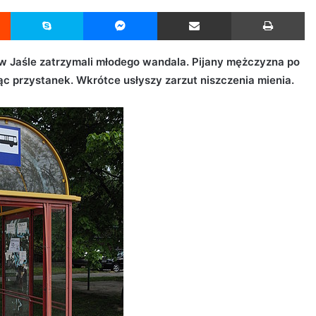
Reddit
Skype
Messenger
Udostępnij przez Email
Drukuj
 w Jaśle zatrzymali młodego wandala. Pijany mężczyzna po
ąc przystanek. Wkrótce usłyszy zarzut niszczenia mienia.