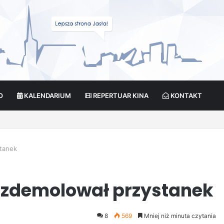
O
KALENDARIUM
REPERTUAR KINA
KONTAKT
 okazało się hitem! Mamy podsumowanie sezonu
stanek
ą zdemolował przystanek
8
569
Mniej niż minuta czytania