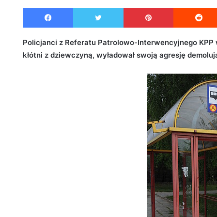
e
Facebook
Twitter
Pinterest
n
d
a
Policjanci z Referatu Patrolowo-Interwencyjnego KPP
n
kłótni z dziewczyną, wyładował swoją agresję demoluj
e
m
a
i
l