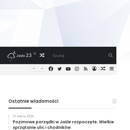
℃
23
Losowy
Szukaj
Jasło
Facebook
Twitter
YouTube
Instagram
RSS
Zaloguj
Losowy
Sideba
artykuł
artykuł
Ostatnie wiadomości
21 marca 2025
Pozimowe porządki w Jaśle rozpoczęte. Wielkie
sprzątanie ulic i chodników