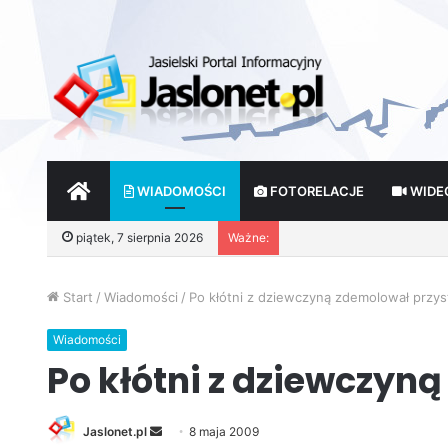
START
WIADOMOŚCI
FOTORELACJE
WIDE
Nowe lodowisko w Jaśle
piątek, 7 sierpnia 2026
Ważne:
Start
/
Wiadomości
/
Po kłótni z dziewczyną zdemolował przy
Wiadomości
Po kłótni z dziewczyn
Jaslonet.pl
S
8 maja 2009