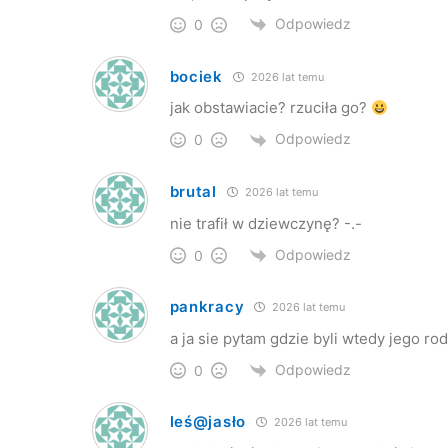
Odpowiedz
0
bociek
2026 lat temu
jak obstawiacie? rzuciła go?
Odpowiedz
0
brutal
2026 lat temu
nie trafił w dziewczynę? -.-
Odpowiedz
0
pankracy
2026 lat temu
a ja sie pytam gdzie byli wtedy jego rod
Odpowiedz
0
leś@jasło
2026 lat temu