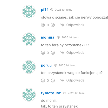
pfff
2026 lat temu
głową o ścianę.. jak cie nerwy ponoszą!
Odpowiedz
0
moniiia
2026 lat temu
to ten feralny przystanek???
Odpowiedz
0
poruu
2026 lat temu
ten przystanek wogole funkcjonuje?
Odpowiedz
0
tymoteusz
2026 lat temu
do monii:
tak, to ten przystanek