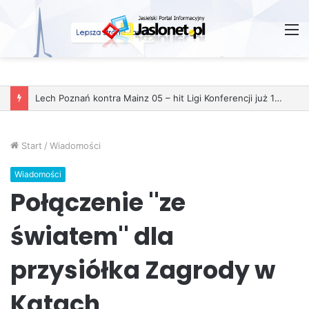
M
Lech Poznań kontra Mainz 05 – hit Ligi Konferencji już 11 grudnia
Start
/
Wiadomości
Wiadomości
Połączenie ''ze
światem'' dla
przysiółka Zagrody w
Kątach