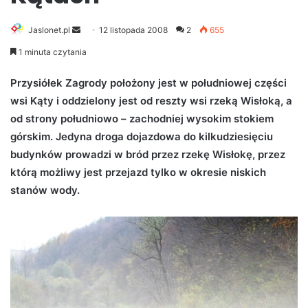
Jaslonet.pl
S
12 listopada 2008
2
655
e
1 minuta czytania
n
d
Przysiółek Zagrody położony jest w południowej części
a
wsi Kąty i oddzielony jest od reszty wsi rzeką Wisłoką, a
n
od strony południowo – zachodniej wysokim stokiem
e
górskim. Jedyna droga dojazdowa do kilkudziesięciu
m
budynków prowadzi w bród przez rzekę Wisłokę, przez
a
którą możliwy jest przejazd tylko w okresie niskich
i
stanów wody.
l