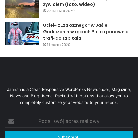
żywiołem (foto, wideo)
wodnego Kąty – Myscowa po 2011 roku.
27 czerwca 2020
Czy w XXI wieku mieszkańcy Zagród pozostaną nadal
Uciekł z „zakaźnego” w Jaśle.
odcięci od „świata”?
Gorliczanin w rękach Policji ponownie
[Starostwo Powiatowe w Jaśle]
trafił do szpitala!
11 marca 2020
Jannah is a Clean Responsive WordPress Newspaper, Magazine,
News and Blog theme. Packed with options that allow you to
completely customize your website to your needs.
Podaj
swój
adres
mailowy