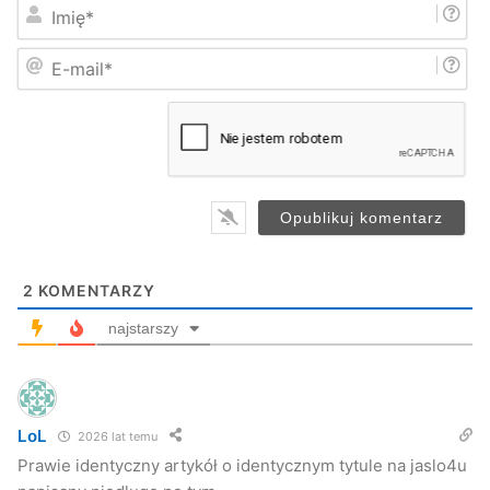
I
m
i
E
ę
-
*
m
a
i
l
*
2
KOMENTARZY
najstarszy
LoL
2026 lat temu
Prawie identyczny artykół o identycznym tytule na jaslo4u