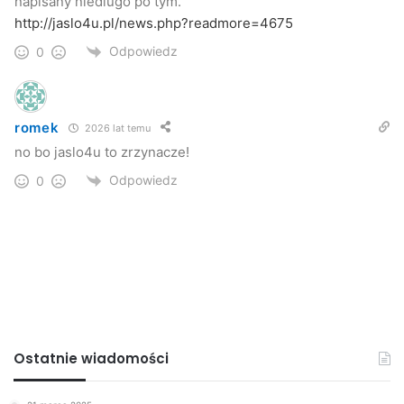
napisany niedlugo po tym.
http://jaslo4u.pl/news.php?readmore=4675
Odpowiedz
0
romek
2026 lat temu
no bo jaslo4u to zrzynacze!
Odpowiedz
0
Ostatnie wiadomości