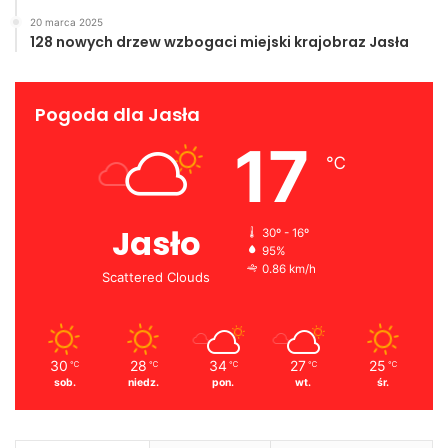
20 marca 2025
128 nowych drzew wzbogaci miejski krajobraz Jasła
Pogoda dla Jasła
17
℃
Jasło
30º - 16º
95%
0.86 km/h
Scattered Clouds
30
28
34
27
25
℃
℃
℃
℃
℃
sob.
niedz.
pon.
wt.
śr.