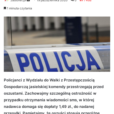
Jaslonet.pl
S
19 października 2020
0
1 468
e
1 minuta czytania
n
d
a
n
e
m
a
i
l
Policjanci z Wydziału do Walki z Przestępczością
Gospodarczą jasielskiej komendy przestrzegają przed
oszustami. Zachowajmy szczególną ostrożność w
przypadku otrzymania wiadomości sms, w której
nadawca domaga się dopłaty 1,49 zł., do nadanej
przesyłki. Pamiętajmy, że oszuści stosują przeróżne