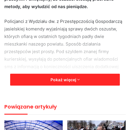
metody, aby wyłudzić od nas pieniądze.
Policjanci z Wydziału dw. z Przestępczością Gospodarczą
jasielskiej komendy wyjaśniają sprawy dwóch oszustw,
których ofiarą w ostatnich tygodniach padły dwie
mieszkanki naszego powiatu. Sposób działania
przestępców jest prosty. Pod szyldem znanej firmy
kurierskiej, wysyłają do potencjalnych ofiar wiadomości
sms z informacją o konieczności uiszczenia dodatkowej
opłaty do wysłanej przesyłki w wysokości 1,49 zł. W sms-ie
Pokaż więcej
zamieszczony jest link, który przekierowuje
pokrzywdzonych na stronę internetową umożliwiającą
zalogowanie się do konta bankowego. Niestety jest to
fałszywa strona, a wykonując na niej przelew drobnej
Powiązane artykuły
kwoty, podając login i hasło umożliwiamy przestępcą
nieograniczony dostęp do naszego konta bankowego.