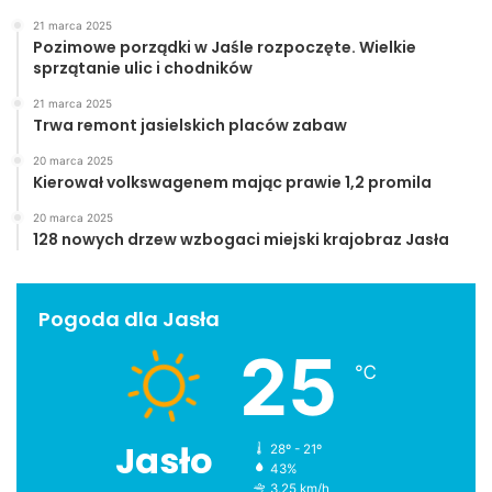
21 marca 2025
Pozimowe porządki w Jaśle rozpoczęte. Wielkie
sprzątanie ulic i chodników
21 marca 2025
Trwa remont jasielskich placów zabaw
20 marca 2025
Kierował volkswagenem mając prawie 1,2 promila
20 marca 2025
128 nowych drzew wzbogaci miejski krajobraz Jasła
Pogoda dla Jasła
25
℃
Jasło
28º - 21º
43%
3.25 km/h