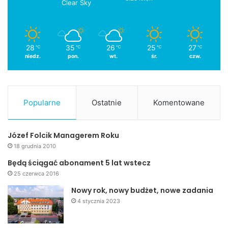
Clear Sky
28
35
26
25
27
℃
℃
℃
℃
℃
niedz.
pon.
wt.
śr.
czw.
Popularne
Ostatnie
Komentowane
Józef Folcik Managerem Roku
18 grudnia 2010
Będą ściągać abonament 5 lat wstecz
25 czerwca 2016
Nowy rok, nowy budżet, nowe zadania
4 stycznia 2023