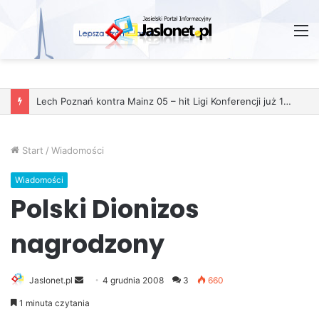
M
Lech Poznań kontra Mainz 05 – hit Ligi Konferencji już 11 grudnia
Start
/
Wiadomości
Wiadomości
Polski Dionizos
nagrodzony
Jaslonet.pl
S
4 grudnia 2008
3
660
e
1 minuta czytania
n