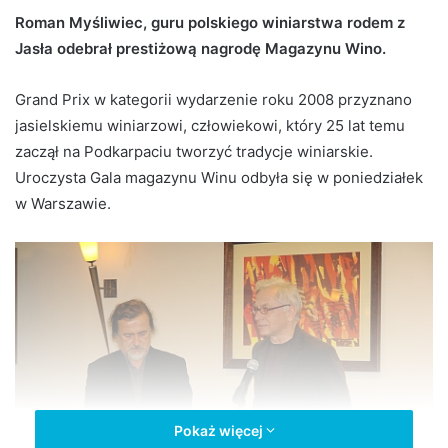
d
Roman Myśliwiec, guru polskiego winiarstwa rodem z
a
Jasła odebrał prestiżową nagrodę Magazynu Wino.
n
e
Grand Prix w kategorii wydarzenie roku 2008 przyznano
m
jasielskiemu winiarzowi, człowiekowi, który 25 lat temu
a
zaczął na Podkarpaciu tworzyć tradycje winiarskie.
i
Uroczysta Gala magazynu Winu odbyła się w poniedziałek
l
w Warszawie.
Pokaż więcej