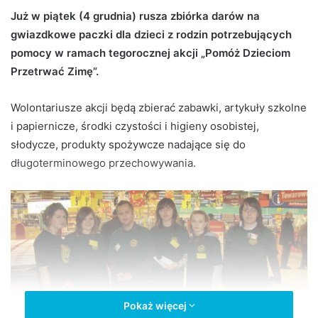
d
Już w piątek (4 grudnia) rusza zbiórka darów na
a
gwiazdkowe paczki dla dzieci z rodzin potrzebujących
n
pomocy w ramach tegorocznej akcji „Pomóż Dzieciom
e
Przetrwać Zimę”.
m
a
Wolontariusze akcji będą zbierać zabawki, artykuły szkolne
i
i papiernicze, środki czystości i higieny osobistej,
l
słodycze, produkty spożywcze nadające się do
długoterminowego przechowywania.
Pokaż więcej