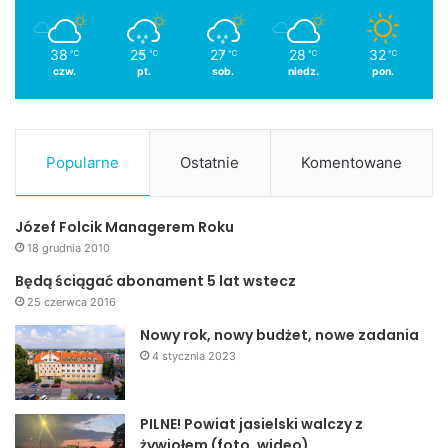
38
25
27
28
32
℃
℃
℃
℃
℃
czw.
pt.
sob.
niedz.
pon.
Popularne
Ostatnie
Komentowane
Józef Folcik Managerem Roku
18 grudnia 2010
Będą ściągać abonament 5 lat wstecz
25 czerwca 2016
Nowy rok, nowy budżet, nowe zadania
4 stycznia 2023
PILNE! Powiat jasielski walczy z
żywiołem (foto, wideo)