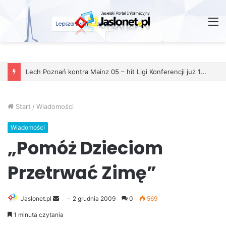
M
Start
/
Wiadomości
Wiadomości
„Pomóż Dzieciom
Przetrwać Zimę”
Jaslonet.pl
S
2 grudnia 2009
0
569
e
1 minuta czytania
n