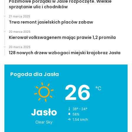
Pozimowe porządki w Jaśle rozpoczęte. Wielkie
KK
sprzątanie ulic i chodników
Jaslonet.pl
21 marca 2025
Trwa remont jasielskich placów zabaw
20 marca 2025
Kierował volkswagenem mając prawie 1,2 promila
20 marca 2025
128 nowych drzew wzbogaci miejski krajobraz Jasła
Pogoda dla Jasła
26
℃
Jasło
38º - 24º
58%
1.54 km/h
Clear Sky