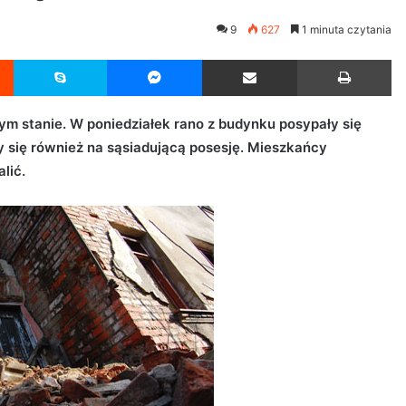
9
627
1 minuta czytania
Reddit
Skype
Messenger
Udostępnij przez Email
Drukuj
łym stanie. W poniedziałek rano z budynku posypały się
ły się również na sąsiadującą posesję. Mieszkańcy
lić.