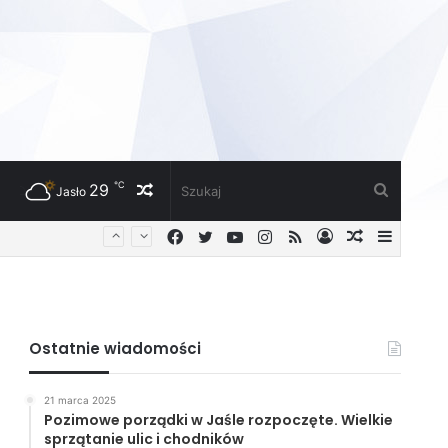
℃
29
Losowy
Szukaj
Jasło
Facebook
Twitter
YouTube
Instagram
RSS
Zaloguj
Losowy
Sideba
artykuł
artykuł
Ostatnie wiadomości
21 marca 2025
Pozimowe porządki w Jaśle rozpoczęte. Wielkie
sprzątanie ulic i chodników