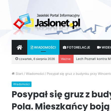
START
WIADOMOŚCI
FOTORELACJE
WIDE
czwartek, 6 sierpnia 2026
Ważne:
Wróżby – Prawda czy F
Start
/
Wiadomości
/
Posypał się gruz z budynku przy Wincente
Wiadomości
Posypał się gruz z bu
Pola. Mieszkańcy boją 