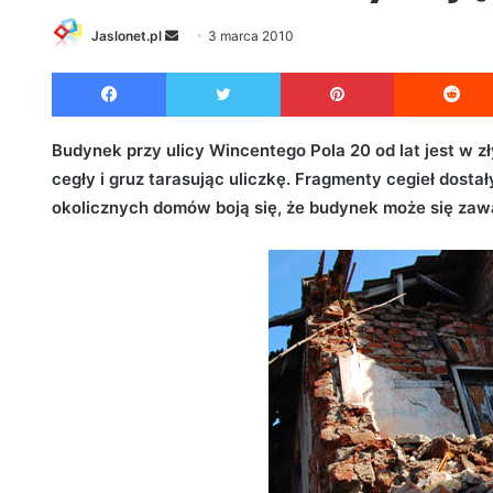
Jaslonet.pl
S
3 marca 2010
e
Facebook
Twitter
Pinterest
n
d
a
Budynek przy ulicy Wincentego Pola 20 od lat jest w z
n
cegły i gruz tarasując uliczkę. Fragmenty cegieł dosta
e
okolicznych domów boją się, że budynek może się zawa
m
a
i
l