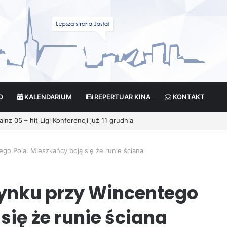
O
KALENDARIUM
REPERTUAR KINA
KONTAKT
ikcja?
go Pola. Mieszkańcy boją się że runie ściana
dynku przy Wincentego
się że runie ściana