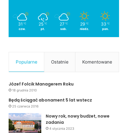
31
25
27
29
33
℃
℃
℃
℃
℃
czw.
pt.
sob.
niedz.
pon.
Popularne
Ostatnie
Komentowane
Józef Folcik Managerem Roku
18 grudnia 2010
Będą ściągać abonament 5 lat wstecz
25 czerwca 2016
Nowy rok, nowy budżet, nowe
zadania
4 stycznia 2023