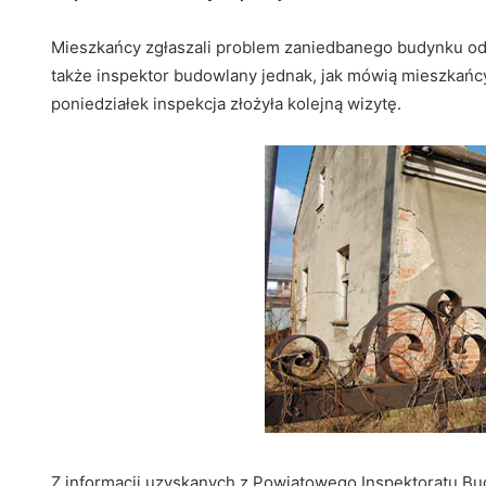
Mieszkańcy zgłaszali problem zaniedbanego budynku odp
także inspektor budowlany jednak, jak mówią mieszkańc
poniedziałek inspekcja złożyła kolejną wizytę.
Z informacji uzyskanych z Powiatowego Inspektoratu Bu