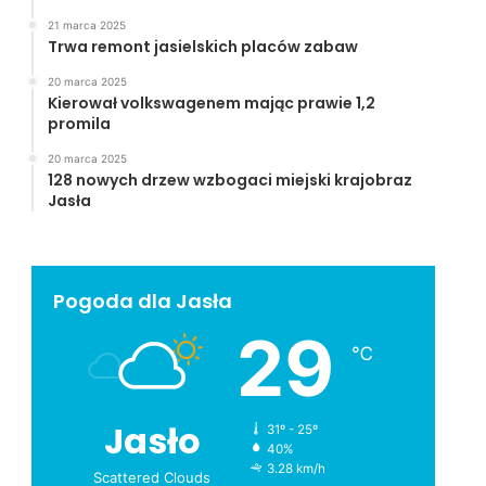
21 marca 2025
Trwa remont jasielskich placów zabaw
20 marca 2025
Kierował volkswagenem mając prawie 1,2
promila
20 marca 2025
128 nowych drzew wzbogaci miejski krajobraz
Jasła
Pogoda dla Jasła
29
℃
Jasło
31º - 25º
40%
3.28 km/h
Scattered Clouds