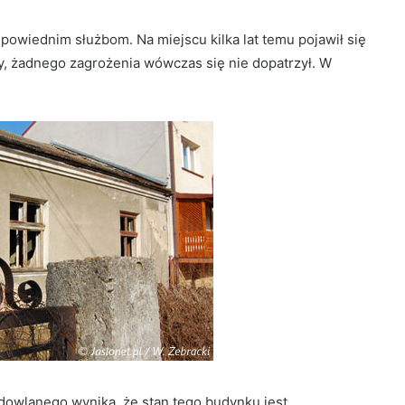
owiednim służbom. Na miejscu kilka lat temu pojawił się
y, żadnego zagrożenia wówczas się nie dopatrzył. W
dowlanego wynika, że stan tego budynku jest