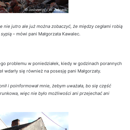
e nie jutro ale już można zobaczyć, że między cegłami robią
 sypią
– mówi pani Małgorzata Kawalec.
ego problemu w poniedziałek, kiedy w godzinach porannych
eł wdarły się również na posesję pani Małgorzaty.
onił i poinformował mnie, żebym uważała, bo się część
erunkowa, więc nie było możliwości ani przejechać ani