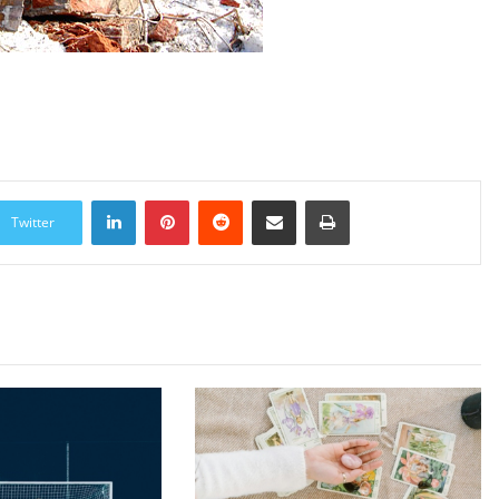
LinkedIn
Pinterest
Reddit
Udostępnij przez Email
Drukuj
Twitter