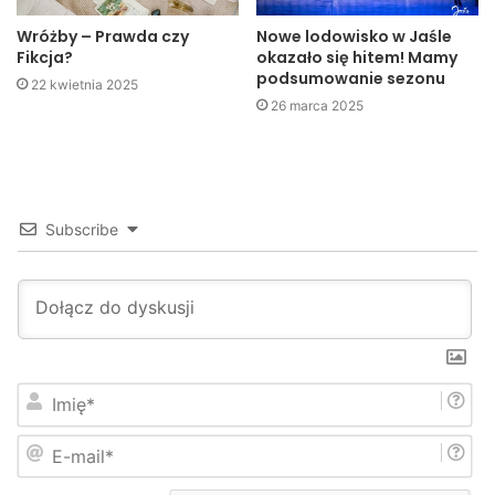
informację o miejscu pobytu zaginionego proszone są o
Wróżby – Prawda czy
Nowe lodowisko w Jaśle
kontakt z Komendą Powiatową Policji w Jaśle tel. 013/ 44
Fikcja?
okazało się hitem! Mamy
38 310 lub z najbliższą jednostką Policji tel. 997.
podsumowanie sezonu
22 kwietnia 2025
26 marca 2025
KPP Jasło
Subscribe
I
m
i
E
ę
-
*
m