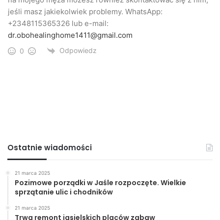
jeśli masz jakiekolwiek problemy. WhatsApp:
+2348115365326 lub e-mail:
dr.obohealinghome1411@gmail.com
Odpowiedz
0
Ostatnie wiadomości
21 marca 2025
Pozimowe porządki w Jaśle rozpoczęte. Wielkie
sprzątanie ulic i chodników
21 marca 2025
Trwa remont jasielskich placów zabaw