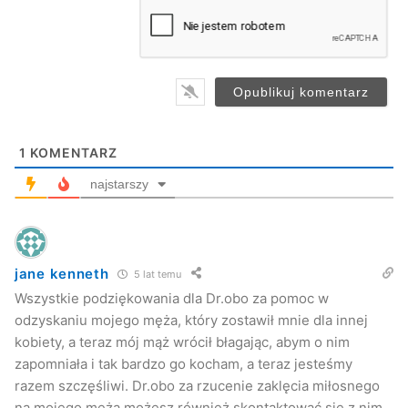
a
i
l
*
1
KOMENTARZ
najstarszy
jane kenneth
5 lat temu
Wszystkie podziękowania dla Dr.obo za pomoc w
odzyskaniu mojego męża, który zostawił mnie dla innej
kobiety, a teraz mój mąż wrócił błagając, abym o nim
zapomniała i tak bardzo go kocham, a teraz jesteśmy
razem szczęśliwi. Dr.obo za rzucenie zaklęcia miłosnego
na mojego męża możesz również skontaktować się z nim,