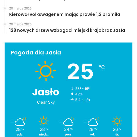
20 marca 2025
Kierował volkswagenem mając prawie 1,2 promila
20 marca 2025
128 nowych drzew wzbogaci miejski krajobraz Jasła
Pogoda dla Jasła
25
℃
Jasło
28º - 16º
42%
5.4 km/h
Clear Sky
28
28
34
28
26
℃
℃
℃
℃
℃
sob.
niedz.
pon.
wt.
śr.