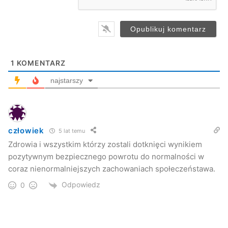
*
1
KOMENTARZ
najstarszy
człowiek
5 lat temu
Zdrowia i wszystkim którzy zostali dotknięci wynikiem
pozytywnym bezpiecznego powrotu do normalności w
coraz nienormalniejszych zachowaniach społeczeństawa.
Odpowiedz
0