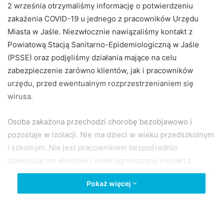
2 września otrzymaliśmy informację o potwierdzeniu
zakażenia COVID-19 u jednego z pracowników Urzędu
Miasta w Jaśle. Niezwłocznie nawiązaliśmy kontakt z
Powiatową Stacją Sanitarno-Epidemiologiczną w Jaśle
(PSSE) oraz podjęliśmy działania mające na celu
zabezpieczenie zarówno klientów, jak i pracowników
urzędu, przed ewentualnym rozprzestrzenianiem się
wirusa.
Osoba zakażona przechodzi chorobę bezobjawowo i
pozostaje w izolacji. Nie ma dzieci w wieku przedszkolnym
i szkolnym. Nie jest pracownikiem bezpośrednio
obsługującym klientów i miała ograniczony kontakt z
innymi pracownikami. Ostatni raz w pracy była w piątek (28
Pokaż więcej
sierpnia). Osoby, które miały z nią bezpośredni kontakt
zostały powiadomione o tym fakcie i obecnie nie świadczą
pracy w urzędzie.