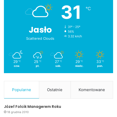
31
℃
Jasło
31º - 25º
56%
3.32 km/h
Scattered Clouds
29
25
27
29
33
℃
℃
℃
℃
℃
czw.
pt.
sob.
niedz.
pon.
Popularne
Ostatnie
Komentowane
Józef Folcik Managerem Roku
18 grudnia 2010