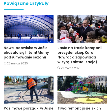
Powiązane artykuły
Urząd Miasta w Jaśle nieprzerwanie pracuje i obsługuje
klientów przy wprowadzeniu dodatkowych obostrzeń,
które mogą prowadzić do wydłużenia czasu realizacji
spraw, za co przepraszamy.
W związku z zaistniałą sytuacją prosimy o zachowanie
szczególnej ostrożności, załatwianie spraw z urzędem
Nowe lodowisko w Jaśle
Jasło na trasie kampanii
elektronicznie za pośrednictwem ePUAP, poczty
okazało się hitem! Mamy
prezydenckiej. Karol
podsumowanie sezonu
Nawrocki zapowiada
elektronicznej oraz telefonicznie, a także ograniczenie
wizytę! (aktualizacja)
26 marca 2025
wizyt bezpośrednich do niezbędnego minimum. Ponadto,
21 marca 2025
załatwiając sprawy w urzędzie, bardzo prosimy o
stosowanie środków ochrony osobistej.
UM
koronawirus
top
urząd miasta
Pozimowe porządki w Jaśle
Trwa remont jasielskich