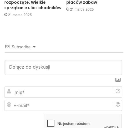
rozpoczęte. Wielkie
placów zabaw
sprzątanie ulic i chodników
21 marca 2025
21 marca 2025
Subscribe
I
m
i
E
ę
-
*
m
a
i
l