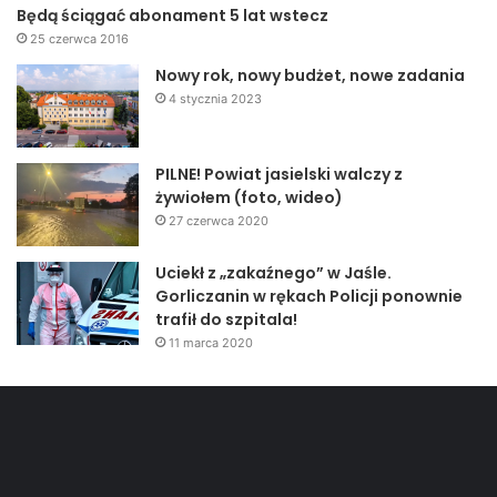
Będą ściągać abonament 5 lat wstecz
25 czerwca 2016
Nowy rok, nowy budżet, nowe zadania
4 stycznia 2023
PILNE! Powiat jasielski walczy z
żywiołem (foto, wideo)
27 czerwca 2020
Uciekł z „zakaźnego” w Jaśle.
Gorliczanin w rękach Policji ponownie
trafił do szpitala!
11 marca 2020