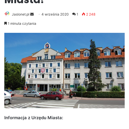
Jaslonet.pl
S
4 września 2020
1
2 248
e
1 minuta czytania
n
d
a
n
e
m
a
i
l
Informacja z Urzędu Miasta: