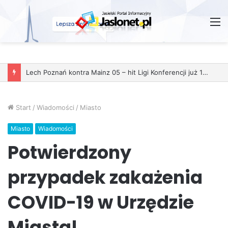
M
Start
/
Wiadomości
/
Miasto
Miasto
Wiadomości
Potwierdzony
przypadek zakażenia
COVID-19 w Urzędzie
Miasta!