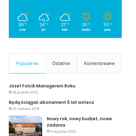
39
24
27
29
33
℃
℃
℃
℃
℃
czw.
pt.
sob.
niedz.
pon.
Popularne
Ostatnie
Komentowane
Józef Folcik Managerem Roku
18 grudnia 2010
Będą ściągać abonament 5 lat wstecz
25 czerwca 2016
Nowy rok, nowy budżet, nowe
zadania
4 stycznia 2023