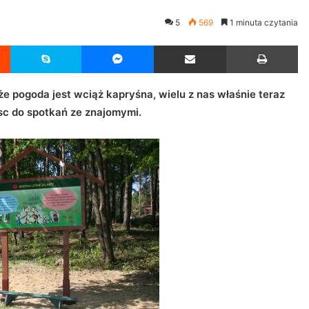
5
569
1 minuta czytania
Reddit
Skype
Messenger
Udostępnij przez Email
Drukuj
e pogoda jest wciąż kapryśna, wielu z nas właśnie teraz
jsc do spotkań ze znajomymi.