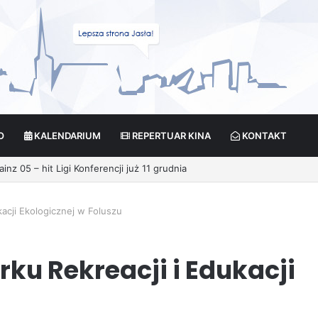
O
KALENDARIUM
REPERTUAR KINA
KONTAKT
ikcja?
kacji Ekologicznej w Foluszu
ku Rekreacji i Edukacji