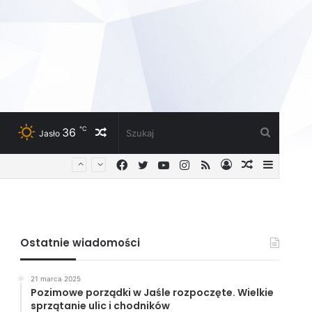
℃
36
Losowy
Szukaj
Jasło
Facebook
Twitter
YouTube
Instagram
RSS
Zaloguj
Losowy
Sideba
artykuł
artykuł
Ostatnie wiadomości
21 marca 2025
Pozimowe porządki w Jaśle rozpoczęte. Wielkie
sprzątanie ulic i chodników