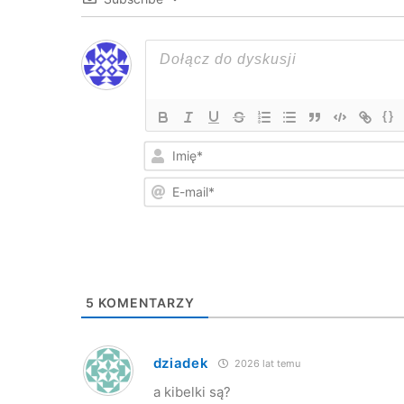
{}
5
KOMENTARZY
dziadek
2026 lat temu
a kibelki są?