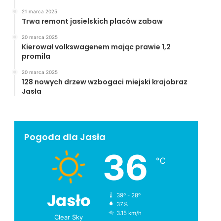
21 marca 2025
Trwa remont jasielskich placów zabaw
20 marca 2025
Kierował volkswagenem mając prawie 1,2
promila
20 marca 2025
128 nowych drzew wzbogaci miejski krajobraz
Jasła
Pogoda dla Jasła
36
℃
Jasło
39º - 28º
37%
3.15 km/h
Clear Sky