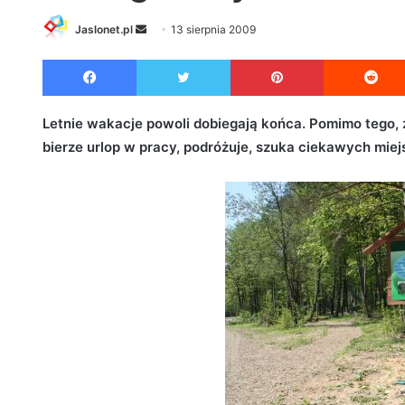
Jaslonet.pl
S
13 sierpnia 2009
e
Facebook
Twitter
Pinterest
n
d
a
Letnie wakacje powoli dobiegają końca. Pomimo tego, ż
n
bierze urlop w pracy, podróżuje, szuka ciekawych mie
e
m
a
i
l