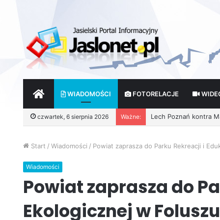
START
WIADOMOŚCI
FOTORELACJE
WIDE
czwartek, 6 sierpnia 2026
Ważne:
Wróżby – Prawda czy F
Start
/
Wiadomości
/
Powiat zaprasza do Parku Rekreacji i Edu
Wiadomości
Powiat zaprasza do Par
Ekologicznej w Foluszu