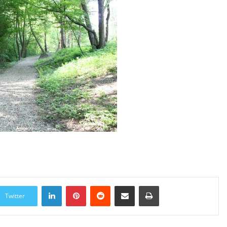
LinkedIn
Pinterest
Reddit
Udostępnij przez Email
Drukuj
Twitter