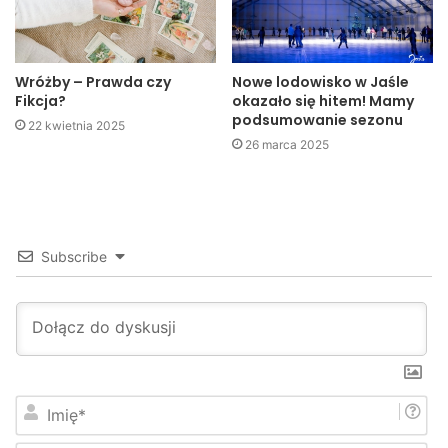
także nabyte umiejętności poprzez uczestnictwo w
różnych szkoleniach i kursach, m.in. w kursie języka
migowego, czy też w II Międzynarodowej Letniej Szkole
Wróżby – Prawda czy
Nowe lodowisko w Jaśle
Fikcja?
okazało się hitem! Mamy
Gospodarki Społecznej, co jest niewątpliwym atutem w
podsumowanie sezonu
22 kwietnia 2025
pracy socjalnej.
26 marca 2025
Subscribe
I
m
i