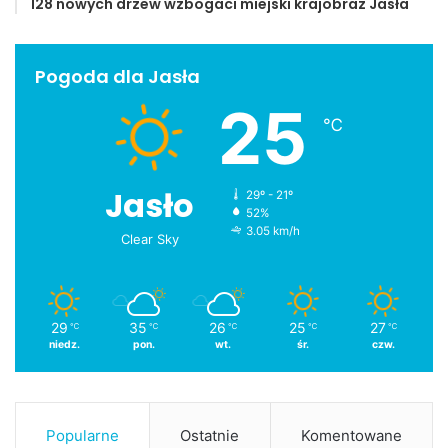
128 nowych drzew wzbogaci miejski krajobraz Jasła
Pogoda dla Jasła
25
℃
Jasło
29º - 21º
52%
3.05 km/h
Clear Sky
29
35
26
25
27
℃
℃
℃
℃
℃
niedz.
pon.
wt.
śr.
czw.
Popularne
Ostatnie
Komentowane