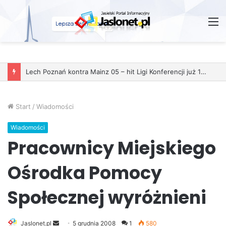
M
Start
/
Wiadomości
Wiadomości
Pracownicy Miejskiego
Ośrodka Pomocy
Społecznej wyróżnieni
Jaslonet.pl
S
5 grudnia 2008
1
580