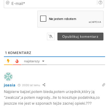
E
ę
Wręczenie listu gratulacyjnego przez Wicewojewodę
-
*
m
Podkarpackiego Panią Małgorzatę Chomycz.
a
i
l
UM Jasło
*
1
KOMENTARZ
najstarszy
joasia
2026 lat temu
Najpierw bajzel,potem bieda,potem urzędnik,który ją
"zwalcza",a potem nagrody…Ile to kosztuje podatnika,co
jeszcze nie jest w szponach tejże zacnej opieki.???