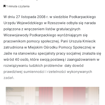
e
1 minuta czytania
n
d
W dniu 27 listopada 2008 r. w siedzibie Podkarpackiego
a
Urzędu Wojewódzkiego w Rzeszowie odbyła się narada
n
połączona z wręczeniem listów gratulacyjnych
e
Wicewojewody Podkarpackiego wyróżniającym się
m
pracownikom pomocy społecznej. Pani Urszula Kmiecik
a
zatrudniona w Miejskim Ośrodku Pomocy Społecznej w
i
Jaśle na stanowisku specjalisty pracy socjalnej znalazła się
l
wśród 40 osób, które swoją postawą i zaangażowaniem w
rozwiązywaniu ludzkich problemów dały dowód
prawdziwej sumienności i rzetelności wykonywanych
zadań.