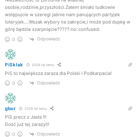
osobie,rodzinie,przyszłości.Zatem śmiało ludkowie
wstępujcie w szeregi jaśnie nam panujących partyjek
loteryjek….Wszak wybory na zakręcie,i może pod dupkę w
górę będzie szarpnięcie?????:no::confused:
Odpowiedz
0
PiSklak
2026 lat temu
PiS to największa zaraza dla Polski i Podkarpacia!
Odpowiedz
0
gbur
2026 lat temu
PiS precz z Jasła !!!
Dość już tej zarazy!!!
Odpowiedz
0