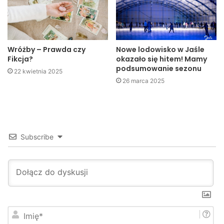
oraz Forum Jasielskie. Pozostałych 10 radnych działają
jako niezależni.
Kuba Kowalczyk
Wróżby – Prawda czy
Nowe lodowisko w Jaśle
Fikcja?
okazało się hitem! Mamy
Jaslonet.pl
podsumowanie sezonu
22 kwietnia 2025
26 marca 2025
Subscribe
I
m