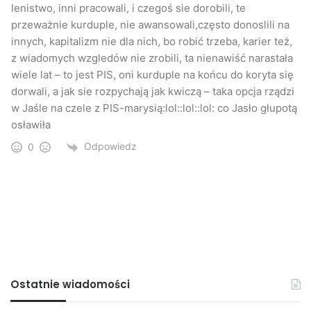
lenistwo, inni pracowali, i czegoś sie dorobili, te
przeważnie kurduple, nie awansowali,często donoslili na
innych, kapitalizm nie dla nich, bo robić trzeba, karier też,
z wiadomych wzgledów nie zrobili, ta nienawiść narastała
wiele lat – to jest PIS, oni kurduple na końcu do koryta się
dorwali, a jak sie rozpychają jak kwiczą – taka opcja rządzi
w Jaśle na czele z PIS-marysią:lol::lol::lol: co Jasło głupotą
osławiła
Odpowiedz
0
Ostatnie wiadomości