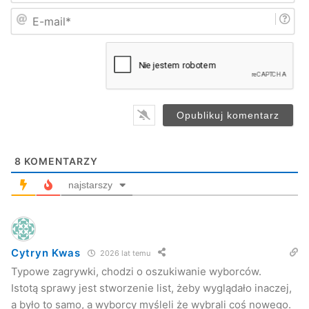
i
E
ę
-
*
m
a
i
l
*
8
KOMENTARZY
najstarszy
Cytryn Kwas
2026 lat temu
Typowe zagrywki, chodzi o oszukiwanie wyborców.
Istotą sprawy jest stworzenie list, żeby wyglądało inaczej,
a było to samo, a wyborcy myśleli że wybrali coś nowego.