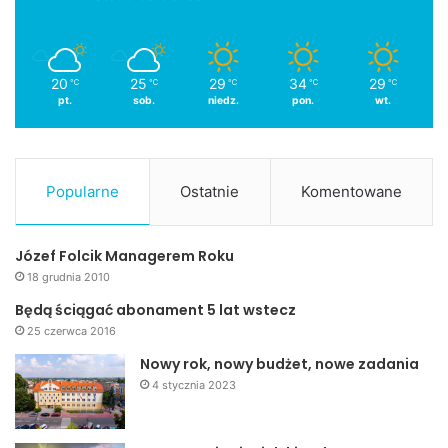
20
25
29
34
29
℃
℃
℃
℃
℃
pt.
sob.
niedz.
pon.
wt.
Popularne
Ostatnie
Komentowane
Józef Folcik Managerem Roku
18 grudnia 2010
Będą ściągać abonament 5 lat wstecz
25 czerwca 2016
Nowy rok, nowy budżet, nowe zadania
4 stycznia 2023