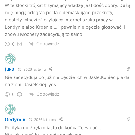
W te klocki trójkat trzymający władzę jest dość dobry. Dużą
rolę mogą odegrać portale demaskujące przekręty,
niestety młodzież czytająca internet szuka pracy w
Londynie albo Krośnie … i pewnie nie będzie głosować! I
znowu Mochery zadecydują to samo.
Odpowiedz
0
juka
2026 lat temu
Nie zadecyduja bo już nie będzie ich w Jaśle.Koniec piekła
na ziemi Jasielskiej.:yes:
Odpowiedz
0
Gedymin
2026 lat temu
Polityka dorżnęła miasto do końca.To widać…
Niezależność to zbrodnia na własnej