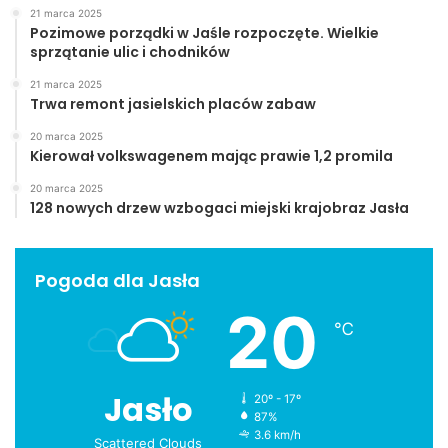
21 marca 2025
Pozimowe porządki w Jaśle rozpoczęte. Wielkie
sprzątanie ulic i chodników
21 marca 2025
Trwa remont jasielskich placów zabaw
20 marca 2025
Kierował volkswagenem mając prawie 1,2 promila
20 marca 2025
128 nowych drzew wzbogaci miejski krajobraz Jasła
Pogoda dla Jasła
20
℃
Jasło
20º - 17º
87%
3.6 km/h
Scattered Clouds