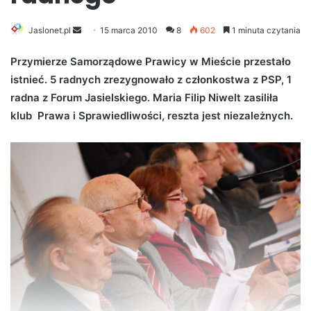
Jaslonet.pl
S
15 marca 2010
8
602
1 minuta czytania
e
Przymierze Samorządowe Prawicy w Mieście przestało
n
istnieć. 5 radnych zrezygnowało z członkostwa z PSP, 1
d
radna z Forum Jasielskiego. Maria Filip Niwelt zasiliła
a
n
klub Prawa i Sprawiedliwości, reszta jest niezależnych.
e
m
a
i
l