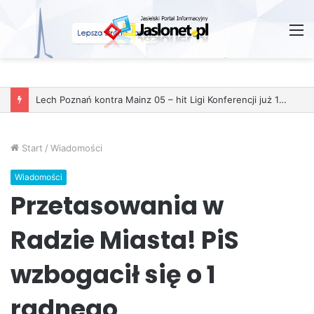
M
Wróżby – Prawda czy Fikcja?
Start
/
Wiadomości
Wiadomości
Przetasowania w
Radzie Miasta! PiS
wzbogacił się o 1
radnego