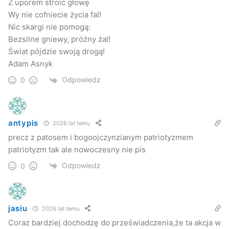
Z uporem stroić głowę
Wy nie cofniecie życia fal!
Nic skargi nie pomogą:
Bezsilne gniewy, próżny żal!
Świat pójdzie swoją drogą!
Adam Asnyk
Odpowiedz
0
antypis
2026 lat temu
precz z patosem i bogoojczynzianym patriotyzmem
patriotyzm tak ale nowoczesny nie pis
Odpowiedz
0
jasiu
2026 lat temu
Coraz bardziej dochodzę do przeświadczenia,że ta akcja w