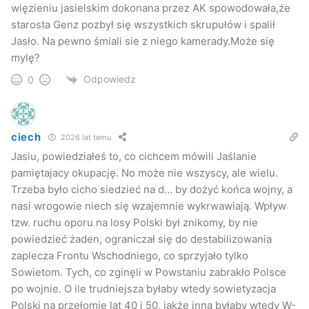
więzieniu jasielskim dokonana przez AK spowodowała,że
starosta Genz pozbył się wszystkich skrupułów i spalił
Jasło. Na pewno śmiali sie z niego kamerady.Może się
mylę?
Odpowiedz
0
ciech
2026 lat temu
Jasiu, powiedziałeś to, co cichcem mówili Jaślanie
pamiętajacy okupację. No może nie wszyscy, ale wielu.
Trzeba było cicho siedzieć na d… by dożyć końca wojny, a
nasi wrogowie niech się wzajemnie wykrwawiają. Wpływ
tzw. ruchu oporu na losy Polski był znikomy, by nie
powiedzieć żaden, ograniczał się do destabilizowania
zaplecza Frontu Wschodniego, co sprzyjało tylko
Sowietom. Tych, co zginęli w Powstaniu zabrakło Polsce
po wojnie. O ile trudniejsza byłaby wtedy sowietyzacja
Polski na przełomie lat 40 i 50, jakże inna byłaby wtedy W-