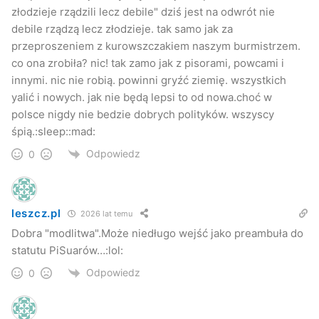
złodzieje rządzili lecz debile" dziś jest na odwrót nie
debile rządzą lecz złodzieje. tak samo jak za
przeproszeniem z kurowszczakiem naszym burmistrzem.
co ona zrobiła? nic! tak zamo jak z pisorami, powcami i
innymi. nic nie robią. powinni gryźć ziemię. wszystkich
yalić i nowych. jak nie będą lepsi to od nowa.choć w
polsce nigdy nie bedzie dobrych polityków. wszyscy
śpią.:sleep::mad:
Odpowiedz
0
leszcz.pl
2026 lat temu
Dobra "modlitwa".Może niedługo wejść jako preambuła do
statutu PiSuarów…:lol:
Odpowiedz
0