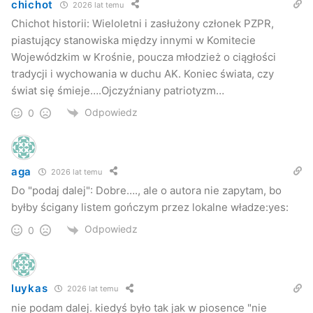
roku powstał pomnik „W hołdzie żołnierzom AK.”
chichot
2026 lat temu
Chichot historii: Wieloletni i zasłużony członek PZPR,
kk
piastujący stanowiska między innymi w Komitecie
Jaslonet.pl
Wojewódzkim w Krośnie, poucza młodzież o ciągłości
tradycji i wychowania w duchu AK. Koniec świata, czy
świat się śmieje….Ojczyźniany patriotyzm…
– – –
Fotogaleria:
Odpowiedz
0
66. Rocznicy Powstania Warszawskiego oraz 67.
Rocznicy Zdobycia Więzienia Jaśle
(fot. W. Żebracki,
aga
2026 lat temu
S. Binkowicz)
Do "podaj dalej": Dobre…., ale o autora nie zapytam, bo
byłby ścigany listem gończym przez lokalne władze:yes:
Odpowiedz
0
luykas
2026 lat temu
nie podam dalej. kiedyś było tak jak w piosence "nie