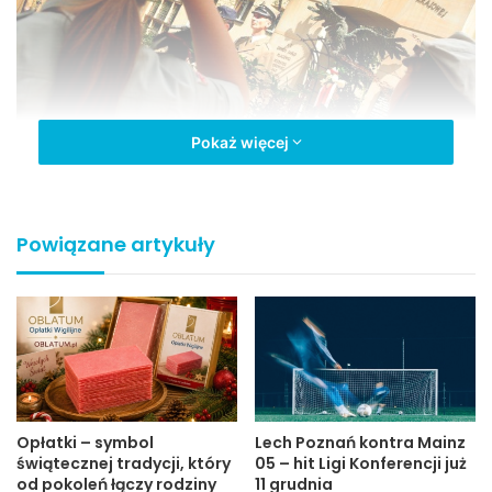
Pokaż więcej
Więcej zdjęc w
fotogalerii
Powiązane artykuły
Podczas uroczystości 66. Rocznicy Powstania
Warszawskiego oraz 67. Rocznicy Zdobycia Więzienia
Jaśle wielokrotnie podkreślano, że wiedza i pamięć o
wydarzeniach z tamtych dni powinna być kultywowana w
młodym pokoleniu.
Opłatki – symbol
Lech Poznań kontra Mainz
świątecznej tradycji, który
05 – hit Ligi Konferencji już
od pokoleń łączy rodziny
11 grudnia