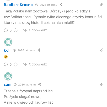
Babilon-Krosno
2026 lat temu
Taką Polskę nam zgotował Górczyk i jego koledzy z
tzw.Solidarności!!Pytanie tylko dlaczego czyżby komuniści
którzy nas uczą historii coś na nich mieli!?
Odpowiedz
0
koli
2026 lat temu
Odpowiedz
0
sam
2026 lat temu
Trzeba z żywymi naprzód iść,
Po życie sięgać nowe,
A nie w uwiędłych laurów liść