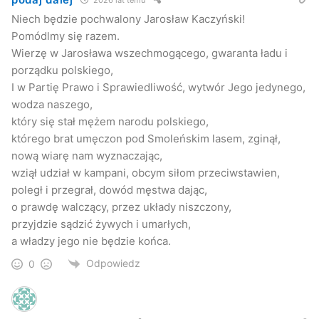
Zenona Soboty ps. „Korczak” uwolnili 66 więźniów
Niech będzie pochwalony Jarosław Kaczyński!
politycznych i około 120 więźniów pospolitych z więzienia
Pomódlmy się razem.
w Jaśle.
Wierzę w Jarosława wszechmogącego, gwaranta ładu i
porządku polskiego,
I w Partię Prawo i Sprawiedliwość, wytwór Jego jedynego,
wodza naszego,
który się stał mężem narodu polskiego,
którego brat umęczon pod Smoleńskim lasem, zginął,
nową wiarę nam wyznaczając,
wziął udział w kampani, obcym siłom przeciwstawien,
poległ i przegrał, dowód męstwa dając,
o prawdę walczący, przez układy niszczony,
przyjdzie sądzić żywych i umarłych,
a władzy jego nie będzie końca.
Odpowiedz
0
W miejscu gdzie znajdowała się brama wiezienia w 2001