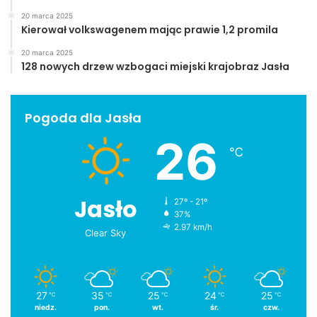
20 marca 2025
Kierował volkswagenem mając prawie 1,2 promila
20 marca 2025
128 nowych drzew wzbogaci miejski krajobraz Jasła
Pogoda dla Jasła
26
℃
Jasło
27º - 21º
37%
2.97 km/h
Clear Sky
27
35
25
24
25
℃
℃
℃
℃
℃
niedz.
pon.
wt.
śr.
czw.