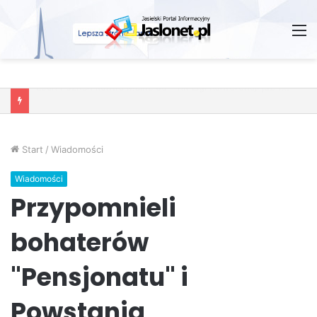
M
Wróżby – Prawda czy Fikcja?
Start
/
Wiadomości
Wiadomości
Przypomnieli
bohaterów
"Pensjonatu" i
Powstania