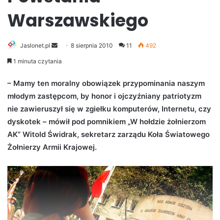
Warszawskiego
Jaslonet.pl
S
8 sierpnia 2010
11
492
e
1 minuta czytania
n
d
– Mamy ten moralny obowiązek przypominania naszym
a
młodym zastępcom, by honor i ojczyźniany patriotyzm
n
nie zawieruszył się w zgiełku komputerów, Internetu, czy
e
dyskotek – mówił pod pomnikiem „W hołdzie żołnierzom
m
AK” Witold Świdrak, sekretarz zarządu Koła Światowego
a
Żołnierzy Armii Krajowej.
i
l