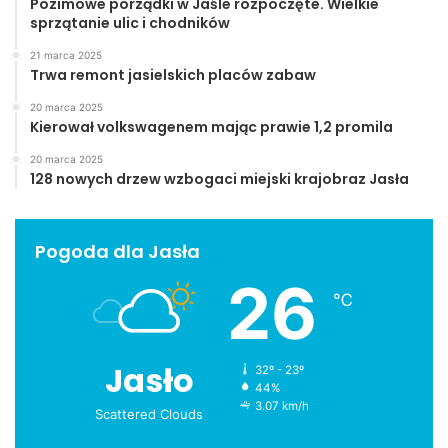
Pozimowe porządki w Jaśle rozpoczęte. Wielkie
sprzątanie ulic i chodników
21 marca 2025
Trwa remont jasielskich placów zabaw
20 marca 2025
Kierował volkswagenem mając prawie 1,2 promila
20 marca 2025
128 nowych drzew wzbogaci miejski krajobraz Jasła
Pogoda dla Jasła
26
℃
Jasło
32º - 23º
44%
3.07 km/h
Scattered Clouds