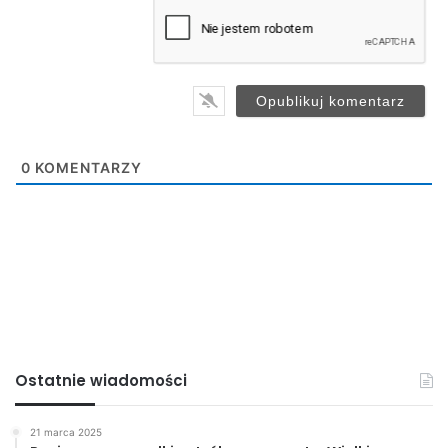
a
i
l
*
0
KOMENTARZY
Ostatnie wiadomości
21 marca 2025