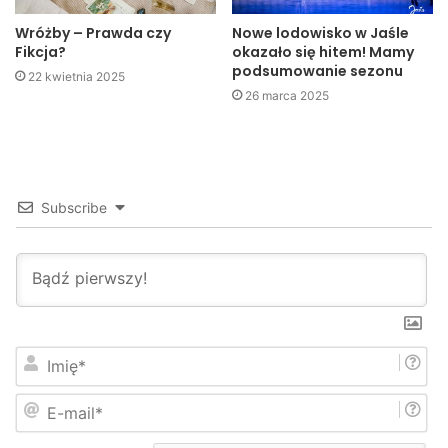
Wróżby – Prawda czy
Nowe lodowisko w Jaśle
Fikcja?
okazało się hitem! Mamy
podsumowanie sezonu
22 kwietnia 2025
26 marca 2025
–
Podjęliśmy taką decyzję ponieważ uczęszcza tam
Subscribe
młodzież niepełnosprawna
– mówiła Alicja Zając.
Kuba Kowalczyk
Jaslonet.pl
I
m
i
E
ę
-
*
m