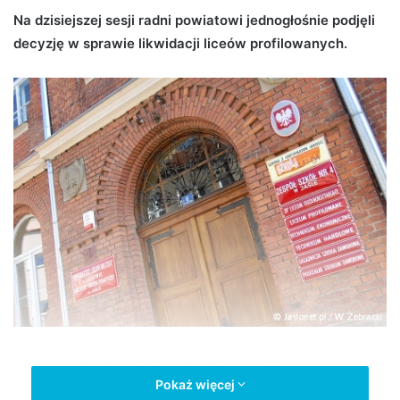
d
Na dzisiejszej sesji radni powiatowi jednogłośnie podjęli
a
decyzję w sprawie likwidacji liceów profilowanych.
n
e
m
a
i
l
Decyzją radnych zniknie cztery licea profilowane: w
Pokaż więcej
Zespole Szkół w Trzcinicy, w Zespole Szkół