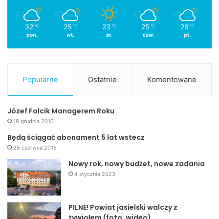
32
25
23
25
26
℃
℃
℃
℃
℃
pon.
wt.
śr.
czw.
pt.
Popularne
Ostatnie
Komentowane
Józef Folcik Managerem Roku
18 grudnia 2010
Będą ściągać abonament 5 lat wstecz
25 czerwca 2016
Nowy rok, nowy budżet, nowe zadania
4 stycznia 2023
PILNE! Powiat jasielski walczy z
żywiołem (foto, wideo)