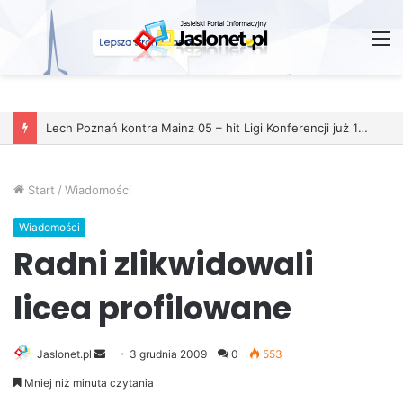
M
Lech Poznań kontra Mainz 05 – hit Ligi Konferencji już 11 grudnia
Start
/
Wiadomości
Wiadomości
Radni zlikwidowali
licea profilowane
Jaslonet.pl
S
3 grudnia 2009
0
553
e
Mniej niż minuta czytania
n