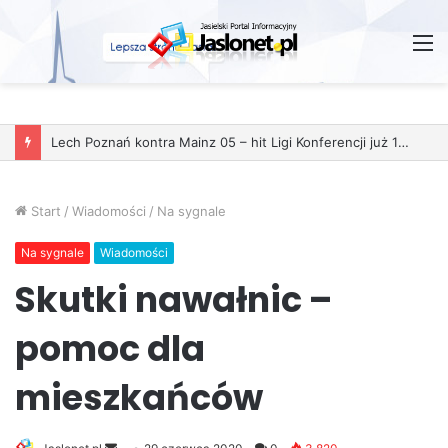
M
Start
/
Wiadomości
/
Na sygnale
Na sygnale
Wiadomości
Skutki nawałnic –
pomoc dla
mieszkańców