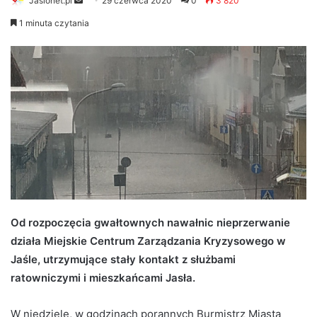
Jaslonet.pl
S
29 czerwca 2020
0
3 820
e
1 minuta czytania
n
d
a
n
e
m
a
i
l
Od rozpoczęcia gwałtownych nawałnic nieprzerwanie
działa Miejskie Centrum Zarządzania Kryzysowego w
Jaśle, utrzymujące stały kontakt z służbami
ratowniczymi i mieszkańcami Jasła.
W niedziele, w godzinach porannych Burmistrz Miasta