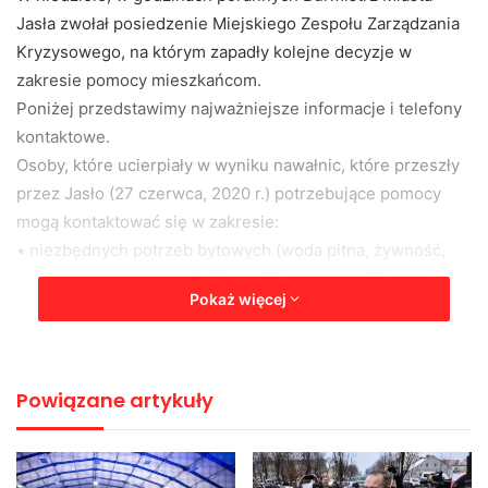
Jasła zwołał posiedzenie Miejskiego Zespołu Zarządzania
Kryzysowego, na którym zapadły kolejne decyzje w
zakresie pomocy mieszkańcom.
Poniżej przedstawimy najważniejsze informacje i telefony
kontaktowe.
Osoby, które ucierpiały w wyniku nawałnic, które przeszły
przez Jasło (27 czerwca, 2020 r.) potrzebujące pomocy
mogą kontaktować się w zakresie:
• niezbędnych potrzeb bytowych (woda pitna, żywność,
środki higieniczne) – MOPS tel. 573 112 294, 573 112 296.
Pokaż więcej
• pomocy w niwelowaniu szkód – Miejskie Centrum
Zarządzania Kryzysowego w Jaśle – tel. 13 44 86 348, 13
86 364
• pompowaniu wody – aktualnie wszystkie jednostki
Powiązane artykuły
ratownicze prowadzą działania, zgłoszenia Państwowa
Straż Pożarna – tel. 998
• porządkowaniu (usuwanie zalanych rzeczy,