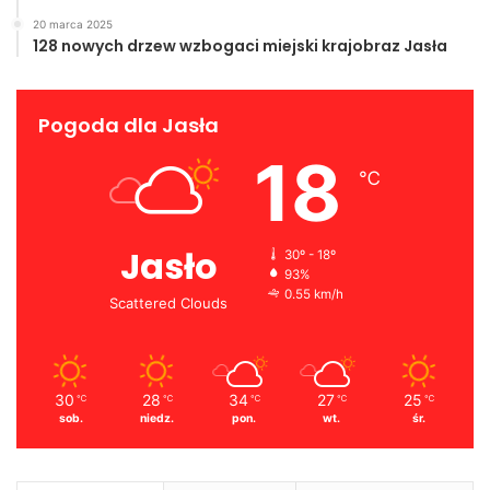
20 marca 2025
128 nowych drzew wzbogaci miejski krajobraz Jasła
Pogoda dla Jasła
18
℃
Jasło
30º - 18º
93%
0.55 km/h
Scattered Clouds
30
28
34
27
25
℃
℃
℃
℃
℃
sob.
niedz.
pon.
wt.
śr.