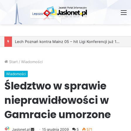
M
Lech Poznań kontra Mainz 05 – hit Ligi Konferencji już 11 grudnia
Start
/
Wiadomości
Wiadomości
Śledztwo w sprawie
nieprawidłowości w
Gamracie umorzone
Jaslonet.pl
S
15 grudnia 2009
5
571