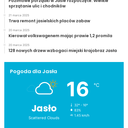
Pozimowe porządki w Jaśle rozpoczęte. Wielkie
sprzątanie ulic i chodników
21 marca 2025
Trwa remont jasielskich placów zabaw
20 marca 2025
Kierował volkswagenem mając prawie 1,2 promila
20 marca 2025
128 nowych drzew wzbogaci miejski krajobraz Jasła
Pogoda dla Jasła
16
℃
Jasło
32º - 16º
83%
1.45 km/h
Scattered Clouds