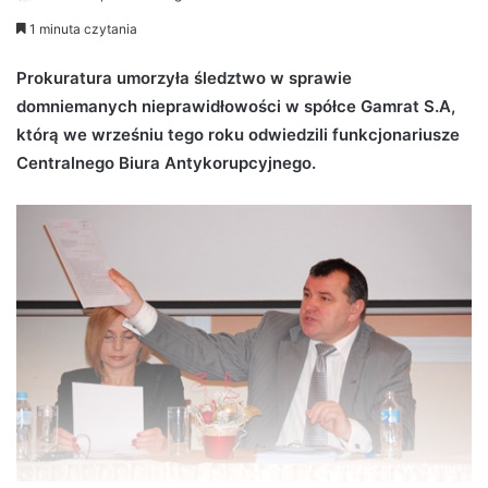
e
1 minuta czytania
n
d
Prokuratura umorzyła śledztwo w sprawie
a
domniemanych nieprawidłowości w spółce Gamrat S.A,
n
którą we wrześniu tego roku odwiedzili funkcjonariusze
e
Centralnego Biura Antykorupcyjnego.
m
a
i
l