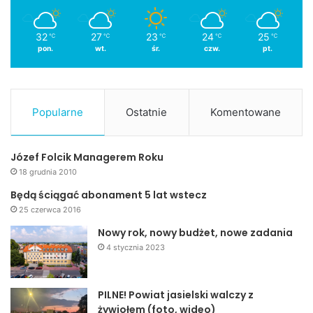
32
27
23
24
25
℃
℃
℃
℃
℃
pon.
wt.
śr.
czw.
pt.
Popularne
Ostatnie
Komentowane
Józef Folcik Managerem Roku
18 grudnia 2010
Będą ściągać abonament 5 lat wstecz
25 czerwca 2016
Nowy rok, nowy budżet, nowe zadania
4 stycznia 2023
PILNE! Powiat jasielski walczy z
żywiołem (foto, wideo)