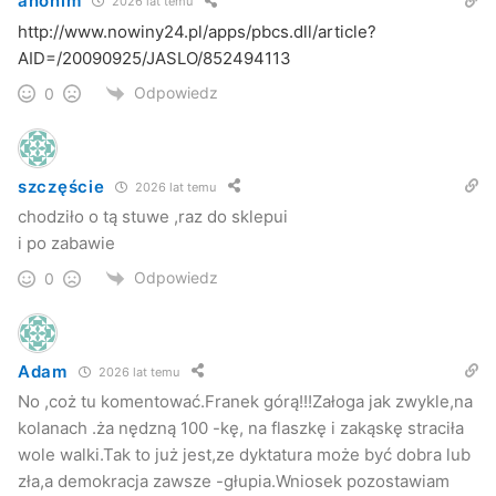
anonim
2026 lat temu
http://www.nowiny24.pl/apps/pbcs.dll/article?
AID=/20090925/JASLO/852494113
Odpowiedz
0
szczęście
2026 lat temu
chodziło o tą stuwe ,raz do sklepui
i po zabawie
Odpowiedz
0
Adam
2026 lat temu
No ,coż tu komentować.Franek górą!!!Załoga jak zwykle,na
kolanach .ża nędzną 100 -kę, na flaszkę i zakąskę straciła
wole walki.Tak to już jest,ze dyktatura może być dobra lub
zła,a demokracja zawsze -głupia.Wniosek pozostawiam