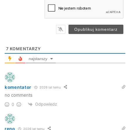
a
i
l
*
7
KOMENTARZY
najstarszy
komentator
2026 lat temu
no comments
Odpowiedz
0
reno
2026 lat temu