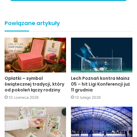
W myśl zawartego porozumienia w okresie od września do
grudnia 2009 roku każdy pracownik „Pektowinu” otrzyma
premię kwotową w wysokości 125 zł brutto.
Powiązane artykuły
Edmund Gondek
Antoni Wiśniowski
Opłatki – symbol
Lech Poznań kontra Mainz
świątecznej tradycji, który
05 – hit Ligi Konferencji już
od pokoleń łączy rodziny
11 grudnia
10 czerwca 2026
10 lutego 2026