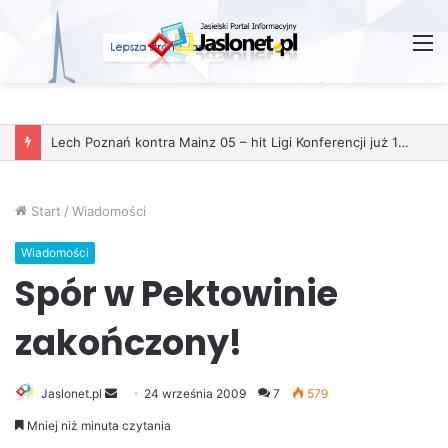
M
Lech Poznań kontra Mainz 05 – hit Ligi Konferencji już 11 grudnia
Start
/
Wiadomości
Wiadomości
Spór w Pektowinie
zakończony!
Jaslonet.pl
S
24 września 2009
7
579
e
Mniej niż minuta czytania
n