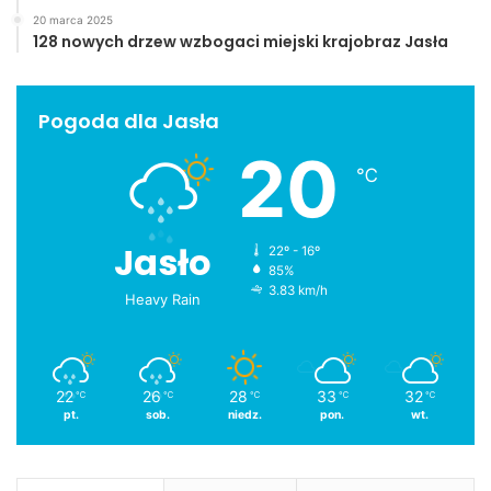
20 marca 2025
128 nowych drzew wzbogaci miejski krajobraz Jasła
Pogoda dla Jasła
20
℃
Jasło
22º - 16º
85%
3.83 km/h
Heavy Rain
22
26
28
33
32
℃
℃
℃
℃
℃
pt.
sob.
niedz.
pon.
wt.