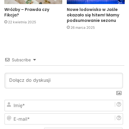
Wróżby – Prawda czy
Nowe lodowisko w Jaśle
Fikcja?
okazało się hitem! Mamy
podsumowanie sezonu
22 kwietnia 2025
26 marca 2025
Subscribe
I
m
i
E
ę
-
*
m