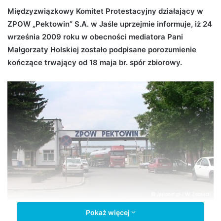
d
Międzyzwiązkowy Komitet Protestacyjny działający w
a
ZPOW „Pektowin” S.A. w Jaśle uprzejmie informuje, iż 24
n
września 2009 roku w obecności mediatora Pani
e
Małgorzaty Holskiej zostało podpisane porozumienie
m
kończące trwający od 18 maja br. spór zbiorowy.
a
i
l
Pokaż więcej