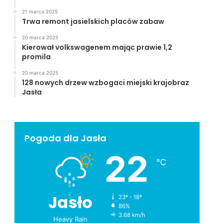
21 marca 2025
Trwa remont jasielskich placów zabaw
20 marca 2025
Kierował volkswagenem mając prawie 1,2
promila
20 marca 2025
128 nowych drzew wzbogaci miejski krajobraz
Jasła
Pogoda dla Jasła
22
℃
Jasło
23º - 18º
86%
3.68 km/h
Heavy Rain