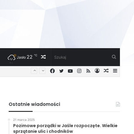
℃
22
Losowy
Szukaj
Jasło
Facebook
Twitter
YouTube
Instagram
RSS
Zaloguj
Losowy
Sideba
artykuł
artykuł
Ostatnie wiadomości
21 marca 2025
Pozimowe porządki w Jaśle rozpoczęte. Wielkie
sprzątanie ulic i chodników