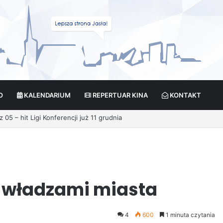
O
KALENDARIUM
REPERTUAR KINA
KONTAKT
cja?
z władzami miasta
4
600
1 minuta czytania