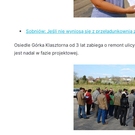
Sobniów: Jeśli nie wyniosą się z przeładunkownią 
Osiedle Górka Klasztorna od 3 lat zabiega o remont ulicy 
jest nadal w fazie projektowej.