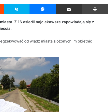
Reddit
Skype
Messenger
Udostępnij przez Email
Drukuj
miasta. Z 16 osiedli najciekawsze zapowiadają się z
eścia.
yegzekwować od władz miasta złożonych im obietnic