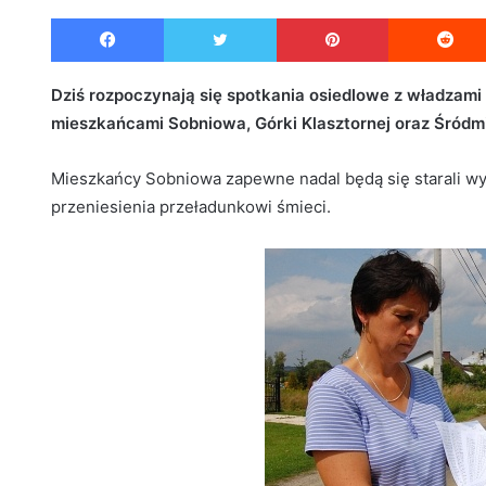
e
Facebook
Twitter
Pinterest
n
d
a
Dziś rozpoczynają się spotkania osiedlowe z władzami 
n
mieszkańcami Sobniowa, Górki Klasztornej oraz Śródmi
e
m
Mieszkańcy Sobniowa zapewne nadal będą się starali w
a
przeniesienia przeładunkowi śmieci.
i
l