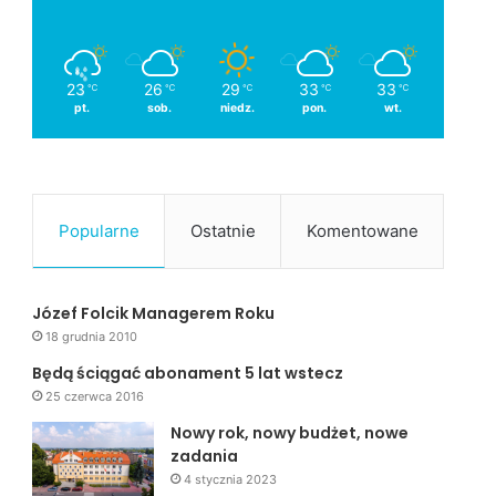
23
26
29
33
33
℃
℃
℃
℃
℃
pt.
sob.
niedz.
pon.
wt.
Popularne
Ostatnie
Komentowane
Józef Folcik Managerem Roku
18 grudnia 2010
Będą ściągać abonament 5 lat wstecz
25 czerwca 2016
Nowy rok, nowy budżet, nowe
zadania
4 stycznia 2023