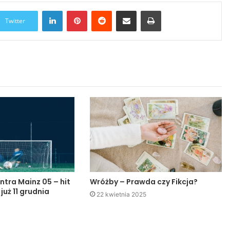
LinkedIn
Pinterest
Reddit
Udostępnij przez Email
Drukuj
Twitter
ntra Mainz 05 – hit
Wróżby – Prawda czy Fikcja?
 już 11 grudnia
22 kwietnia 2025