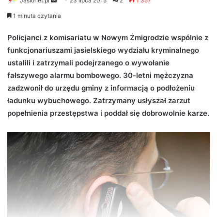
Jaslonet.pl
S
23 lipca 2015
2
1 357
e
1 minuta czytania
n
d
Policjanci z komisariatu w Nowym Żmigrodzie wspólnie z
a
funkcjonariuszami jasielskiego wydziału kryminalnego
n
ustalili i zatrzymali podejrzanego o wywołanie
e
fałszywego alarmu bombowego. 30-letni mężczyzna
m
zadzwonił do urzędu gminy z informacją o podłożeniu
a
ładunku wybuchowego. Zatrzymany usłyszał zarzut
i
popełnienia przestępstwa i poddał się dobrowolnie karze.
l