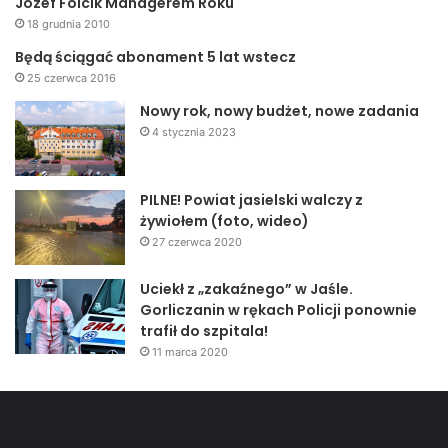
Józef Folcik Managerem Roku
18 grudnia 2010
Będą ściągać abonament 5 lat wstecz
25 czerwca 2016
Nowy rok, nowy budżet, nowe zadania
4 stycznia 2023
PILNE! Powiat jasielski walczy z
żywiołem (foto, wideo)
27 czerwca 2020
Uciekł z „zakaźnego” w Jaśle.
Gorliczanin w rękach Policji ponownie
trafił do szpitala!
11 marca 2020