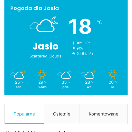
Pogoda dla Jasła
18
℃
Jasło
18º - 18º
91%
0.46 km/h
Scattered Clouds
25
29
35
28
26
℃
℃
℃
℃
℃
sob.
niedz.
pon.
wt.
śr.
Popularne
Ostatnie
Komentowane