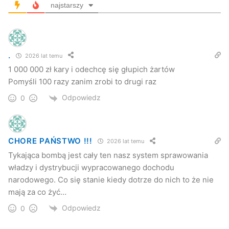
najstarszy
telefonował ponieważ chciał, aby coś się działo, bo jak
twierdził „dzień był nudny”.
Przypominamy, że zgodnie z art. 224a kodeksu karnego,
.
2026 lat temu
kto wiedząc, że zagrożenie nie istnieje, zawiadamia o
1 000 000 zł kary i odechcę się głupich żartów
zdarzeniu, które zagraża życiu lub zdrowiu wielu osób lub
Pomyśli 100 razy zanim zrobi to drugi raz
mieniu w znacznych rozmiarach lub stwarza sytuację,
Odpowiedz
0
mającą wywołać przekonanie o istnieniu takiego
zagrożenia, czym wywołuje czynność instytucji
użyteczności publicznej lub organu ochrony
CHORE PAŃSTWO !!!
2026 lat temu
bezpieczeństwa, porządku publicznego lub zdrowia
Tykająca bombą jest cały ten nasz system sprawowania
mającą na celu uchylenie zagrożenia, podlega karze
władzy i dystrybucji wypracowanego dochodu
pozbawienia wolności od 6 miesięcy do lat 8.
narodowego. Co się stanie kiedy dotrze do nich to że nie
mają za co żyć…
KPP Jasło
Odpowiedz
0