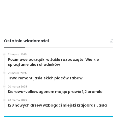
alarm
Bomba
Żmigród
Ostatnie wiadomości
21 marca 2025
Pozimowe porządki w Jaśle rozpoczęte. Wielkie
sprzątanie ulic i chodników
21 marca 2025
Trwa remont jasielskich placów zabaw
20 marca 2025
Kierował volkswagenem mając prawie 1,2 promila
20 marca 2025
128 nowych drzew wzbogaci miejski krajobraz Jasła