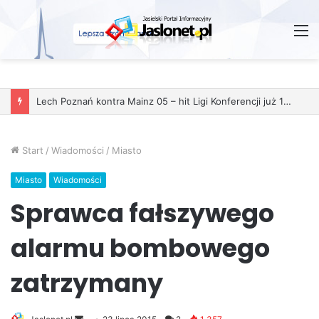
M
Start
/
Wiadomości
/
Miasto
Miasto
Wiadomości
Sprawca fałszywego
alarmu bombowego
zatrzymany