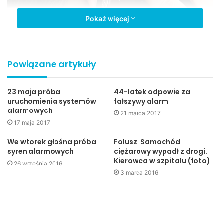
Pokaż więcej
Sprawca fałszywego alarmu bombowego zatrzymany
Powiązane artykuły
Policjantów z komisariatu w Nowym Żmigrodzie o
23 maja próba
44-latek odpowie za
anonimowym telefonie informującym o podłożeniu ładunku
uruchomienia systemów
fałszywy alarm
wybuchowego w miejscowym urzędzie gminy powiadomił
alarmowych
21 marca 2017
wójt. Do zdarzenia doszło poza godzinami pracy
17 maja 2017
urzędników. W tym czasie w budynku przebywały dwie
We wtorek głośna próba
Folusz: Samochód
osoby. Po ich wyjściu funkcjonariusze zabezpieczyli urząd.
syren alarmowych
ciężarowy wypadł z drogi.
Kierowca w szpitalu (foto)
26 września 2016
Na miejsce zostali skierowani policjanci z Nieetatowego
3 marca 2016
Zespołu Rozpoznania Minersko-Pirotechnicznego KPP w
Jaśle. Po kilku godzinach poszukiwania zostały
zakończone. Okazało się, że był to fałszywy alarm. W