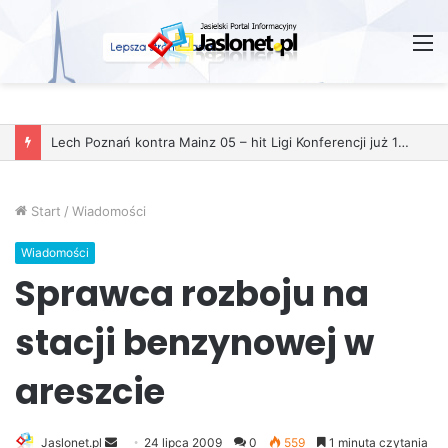
M
Start
/
Wiadomości
Wiadomości
Sprawca rozboju na
stacji benzynowej w
areszcie
Jaslonet.pl
S
24 lipca 2009
0
559
1 minuta czytania