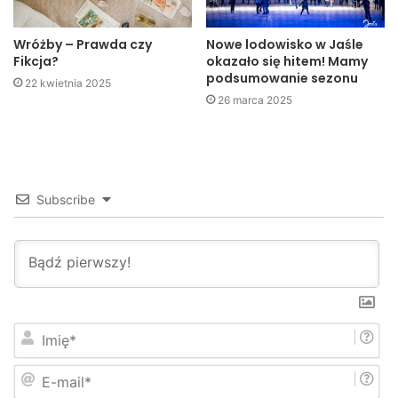
gdzie odsiadywał karę za podobne przestępstwo.
Wróżby – Prawda czy
Nowe lodowisko w Jaśle
Fikcja?
okazało się hitem! Mamy
KPP Jasło
podsumowanie sezonu
22 kwietnia 2025
26 marca 2025
Subscribe
I
m
i
E
ę
-
*