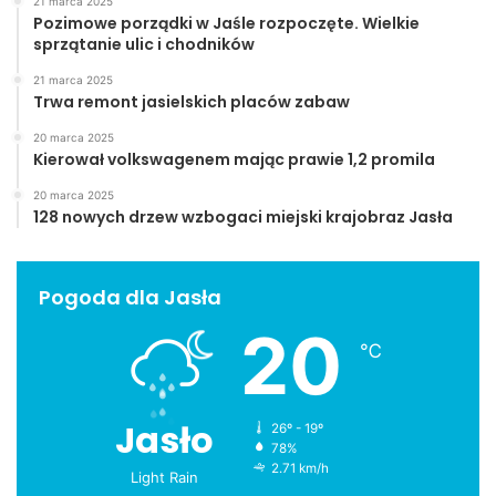
21 marca 2025
Pozimowe porządki w Jaśle rozpoczęte. Wielkie
sprzątanie ulic i chodników
21 marca 2025
Trwa remont jasielskich placów zabaw
20 marca 2025
Kierował volkswagenem mając prawie 1,2 promila
20 marca 2025
128 nowych drzew wzbogaci miejski krajobraz Jasła
Pogoda dla Jasła
20
℃
Jasło
26º - 19º
78%
2.71 km/h
Light Rain