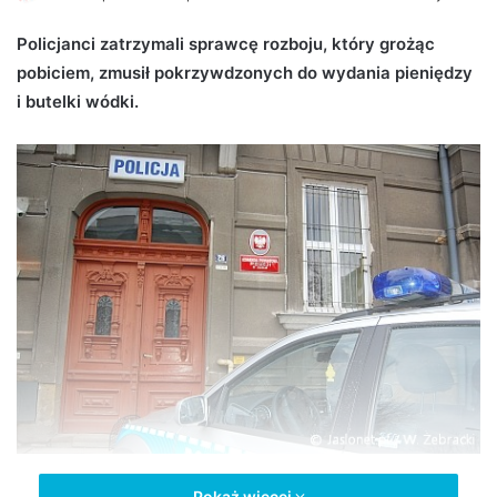
e
Policjanci zatrzymali sprawcę rozboju, który grożąc
n
pobiciem, zmusił pokrzywdzonych do wydania pieniędzy
d
i butelki wódki.
a
n
e
m
a
i
l
Pokaż więcej