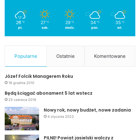
26
27
29
34
35
℃
℃
℃
℃
℃
pt.
sob.
niedz.
pon.
wt.
Popularne
Ostatnie
Komentowane
Józef Folcik Managerem Roku
18 grudnia 2010
Będą ściągać abonament 5 lat wstecz
25 czerwca 2016
Nowy rok, nowy budżet, nowe zadania
4 stycznia 2023
PILNE! Powiat jasielski walczy z