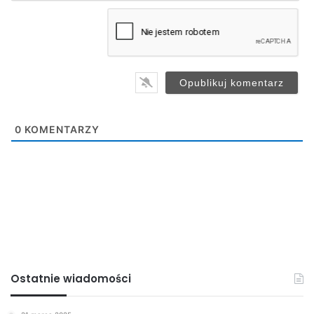
m
a
i
l
*
0
KOMENTARZY
Ostatnie wiadomości