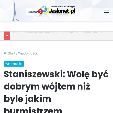
M
Start
/
Wiadomości
Wiadomości
Staniszewski: Wolę być
dobrym wójtem niż
byle jakim
burmistrzem