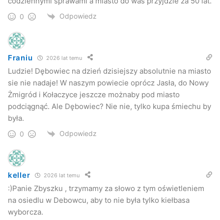
codziennymi sprawami a miasto do was przyjdzie za 50 lat.
Kuba Kowalczyk
Jaslonet.pl
Odpowiedz
0
Franiu
2026 lat temu
Ludzie! Dębowiec na dzień dzisiejszy absolutnie na miasto
sie nie nadaje! W naszym powiecie oprócz Jasła, do Nowy
Żmigród i Kołaczyce jeszcze możnaby pod miasto
podciągnąć. Ale Dębowiec? Nie nie, tylko kupa śmiechu by
była.
Odpowiedz
0
keller
2026 lat temu
:)Panie Zbyszku , trzymamy za słowo z tym oświetleniem
na osiedlu w Debowcu, aby to nie była tylko kiełbasa
wyborcza.