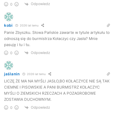
Odpowiedz
0
kobi
2026 lat temu
Panie Zbyszku. Słowa Pańskie zawarte w tytule artykułu to
odnoszą się do burmistrza Kołaczyc czy Jasła? Mnie
pasuję i tu i tu.
Odpowiedz
0
jaślanin
2026 lat temu
LICZĘ ŻE MA NA MYŚLI JASŁO,BO KOŁACZYCE NIE SĄ TAK
CIEMNE I PISOWSKIE A PANI BURMISTRZ KOŁACZYC
MYŚLI O ZIEMSKICH RZECZACH A POZAGROBOWE
ZOSTAWIA DUCHOWNYM.
Odpowiedz
0