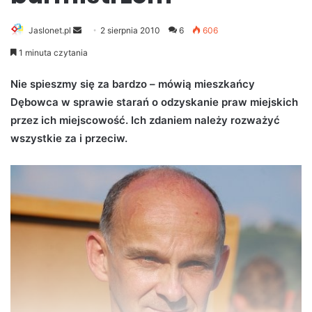
Jaslonet.pl
S
2 sierpnia 2010
6
606
e
1 minuta czytania
n
d
Nie spieszmy się za bardzo – mówią mieszkańcy
a
Dębowca w sprawie starań o odzyskanie praw miejskich
n
przez ich miejscowość. Ich zdaniem należy rozważyć
e
wszystkie za i przeciw.
m
a
i
l