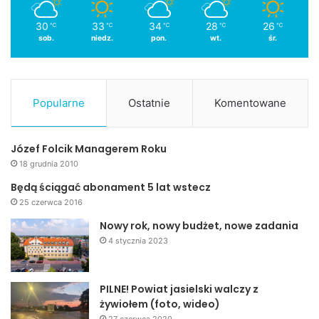
30
33
34
28
26
℃
℃
℃
℃
℃
sob.
niedz.
pon.
wt.
śr.
Popularne
Ostatnie
Komentowane
Józef Folcik Managerem Roku
18 grudnia 2010
Będą ściągać abonament 5 lat wstecz
25 czerwca 2016
Nowy rok, nowy budżet, nowe zadania
4 stycznia 2023
PILNE! Powiat jasielski walczy z
żywiołem (foto, wideo)