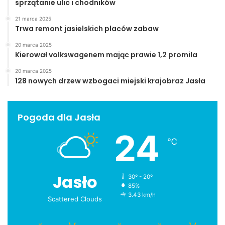
sprzątanie ulic i chodników
21 marca 2025
Trwa remont jasielskich placów zabaw
20 marca 2025
Kierował volkswagenem mając prawie 1,2 promila
20 marca 2025
128 nowych drzew wzbogaci miejski krajobraz Jasła
Pogoda dla Jasła
24
℃
Jasło
30º - 20º
85%
3.43 km/h
Scattered Clouds