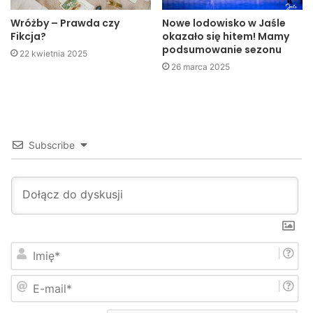
wsparciu Wójta Gminy Tarnowiec Krzysztofa Szajnickiego.
Wróżby – Prawda czy
Nowe lodowisko w Jaśle
Fikcja?
okazało się hitem! Mamy
Otoczenie starych lip wzdłuż drogi sprawia, że droga
podsumowanie sezonu
22 kwietnia 2025
wygląda jak „Aleja Pod Lipami”.
26 marca 2025
Subscribe
I
m
i
E
ę
-
*
m