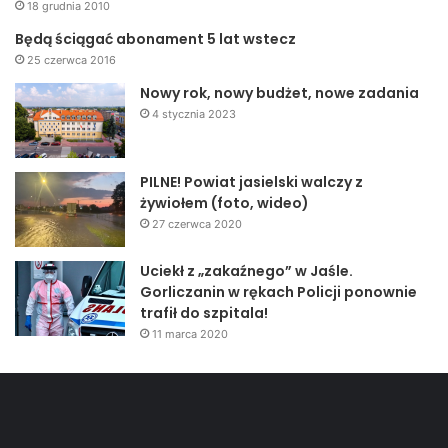
18 grudnia 2010
Będą ściągać abonament 5 lat wstecz
25 czerwca 2016
Nowy rok, nowy budżet, nowe zadania
4 stycznia 2023
PILNE! Powiat jasielski walczy z
żywiołem (foto, wideo)
27 czerwca 2020
Uciekł z „zakaźnego” w Jaśle.
Gorliczanin w rękach Policji ponownie
trafił do szpitala!
11 marca 2020