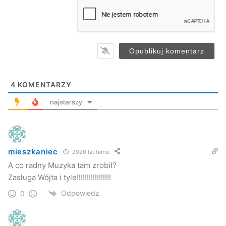
a
i
l
*
4
KOMENTARZY
najstarszy
mieszkaniec
2026 lat temu
A co radny Muzyka tam zrobił?
Starostwo Powiatowe
Zasługa Wójta i tyle!!!!!!!!!!!!!!!!!
Odpowiedz
0