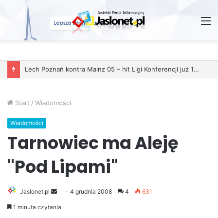
M
Lech Poznań kontra Mainz 05 – hit Ligi Konferencji już 11 grudnia
Start
/
Wiadomości
Wiadomości
Tarnowiec ma Aleję
"Pod Lipami"
Jaslonet.pl
S
4 grudnia 2008
4
631
e
1 minuta czytania
n