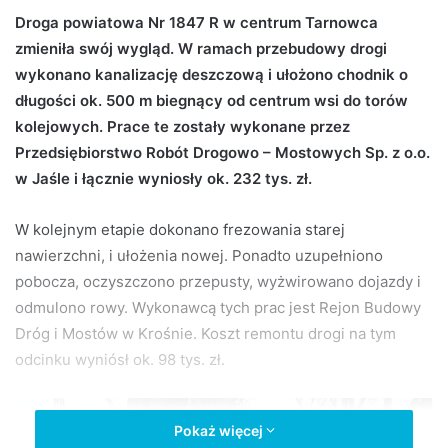
d
Droga powiatowa Nr 1847 R w centrum Tarnowca
a
zmieniła swój wygląd. W ramach przebudowy drogi
n
wykonano kanalizację deszczową i ułożono chodnik o
e
długości ok. 500 m biegnący od centrum wsi do torów
m
kolejowych. Prace te zostały wykonane przez
a
Przedsiębiorstwo Robót Drogowo – Mostowych Sp. z o.o.
i
w Jaśle i łącznie wyniosły ok. 232 tys. zł.
l
W kolejnym etapie dokonano frezowania starej
nawierzchni, i ułożenia nowej. Ponadto uzupełniono
pobocza, oczyszczono przepusty, wyżwirowano dojazdy i
odmulono rowy. Wykonawcą tych prac jest Rejon Budowy
Dróg i Mostów w Krośnie. Koszt remontu drogi na tym
odcinku wyniósł ok. 98 tys. zł.
Pokaż więcej