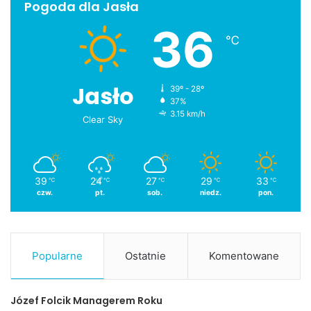
Pogoda dla Jasła
36
℃
Jasło
39º - 28º
37%
3.15 km/h
Clear Sky
39
24
27
29
33
℃
℃
℃
℃
℃
czw.
pt.
sob.
niedz.
pon.
Popularne
Ostatnie
Komentowane
Józef Folcik Managerem Roku