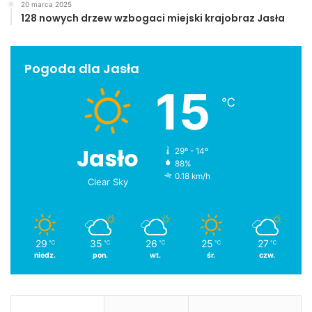
20 marca 2025
128 nowych drzew wzbogaci miejski krajobraz Jasła
Pogoda dla Jasła
15
℃
Jasło
29º - 14º
88%
0.18 km/h
Clear Sky
29
35
26
25
27
℃
℃
℃
℃
℃
niedz.
pon.
wt.
śr.
czw.