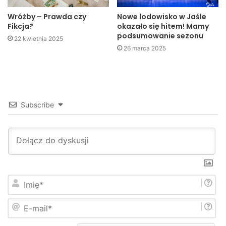
Wróżby – Prawda czy
Nowe lodowisko w Jaśle
Fikcja?
okazało się hitem! Mamy
podsumowanie sezonu
22 kwietnia 2025
26 marca 2025
Subscribe
W pogoni za babcinymi przepisami
Bogaci w taką wiedzę ruszyliśmy tropem tradycyjnych
receptur po naszych piekarniach i ciastkarniach. I tak
I
dotarliśmy do piekarni pana
Jana Wątroby
, który zgodził
m
się uchylić rąbka tajemnicy i pokazać nam jak robi się
i
E
ę
tradycyjne oraz jak sam podkreśla – oparte na babcinych
-
*
m
recepturach pączki.