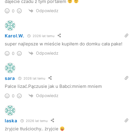
dajecie czadu z tym portalem
Odpowiedz
0
Karol.W.
2026 lat temu
super najlepsze w mieście kupiłem do domku cała pake!
Odpowiedz
0
sara
2026 lat temu
Palce lizać.Pączusie jak u Babci:mniem mniem
Odpowiedz
0
laska
2026 lat temu
żryjcie tłuściochy.. żryjcie