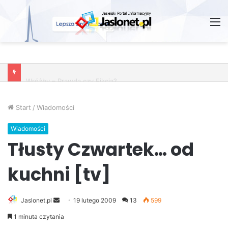
M
Wróżby – Prawda czy Fikcja?
Start
/
Wiadomości
Wiadomości
Tłusty Czwartek… od
kuchni [tv]
Jaslonet.pl
S
19 lutego 2009
13
599
e
1 minuta czytania
n