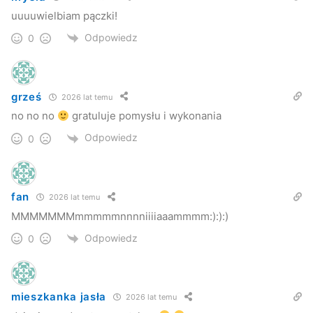
Kuba Kowalczyk
uuuuwielbiam pączki!
Jaslonet.pl
Odpowiedz
0
grześ
2026 lat temu
no no no
gratuluje pomysłu i wykonania
Odpowiedz
0
fan
2026 lat temu
MMMMMMMmmmmmnnnniiiiaaammmm:):):)
Odpowiedz
0
mieszkanka jasła
2026 lat temu