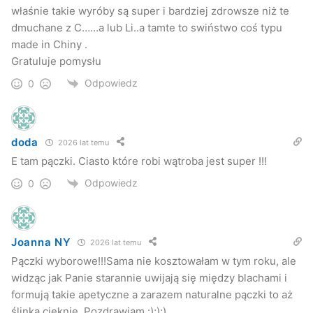
właśnie takie wyróby są super i bardziej zdrowsze niż te
dmuchane z C……a lub Li..a tamte to swiństwo coś typu
made in Chiny .
Gratuluje pomysłu
Odpowiedz
0
doda
2026 lat temu
E tam pączki. Ciasto które robi wątroba jest super !!!
Odpowiedz
0
Joanna NY
2026 lat temu
Pączki wyborowe!!!Sama nie kosztowałam w tym roku, ale
widząc jak Panie starannie uwijają się między blachami i
formują takie apetyczne a zarazem naturalne pączki to aż
ślinka cieknie. Pozdrawiam :););)