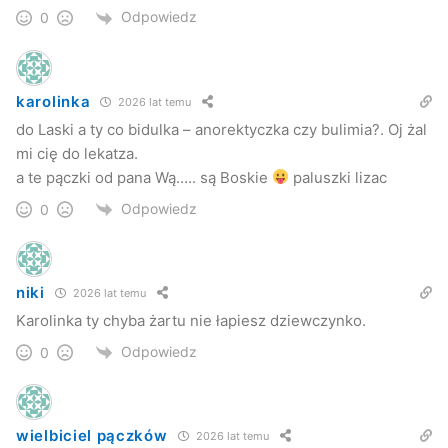
Odpowiedz
0
karolinka
2026 lat temu
do Laski a ty co bidulka – anorektyczka czy bulimia?. Oj żal
mi cię do lekatza.
a te pączki od pana Wą….. są Boskie
paluszki lizac
Odpowiedz
0
niki
2026 lat temu
Karolinka ty chyba żartu nie łapiesz dziewczynko.
Odpowiedz
0
wielbiciel pączków
2026 lat temu