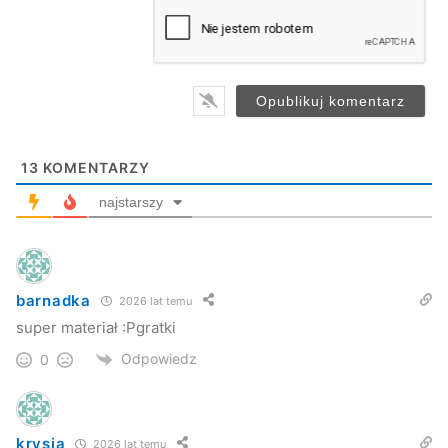
a
i
l
Więcej w materiale video.
*
13
KOMENTARZY
najstarszy
barnadka
2026 lat temu
super materiał :Pgratki
Odpowiedz
0
krysia
2026 lat temu