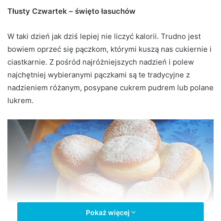
d
Tłusty Czwartek – święto łasuchów
a
n
W taki dzień jak dziś lepiej nie liczyć kalorii. Trudno jest
e
bowiem oprzeć się pączkom, którymi kuszą nas cukiernie i
m
ciastkarnie. Z pośród najróżniejszych nadzień i polew
a
najchętniej wybieranymi pączkami są te tradycyjne z
i
nadzieniem różanym, posypane cukrem pudrem lub polane
l
lukrem.
Pokaż więcej