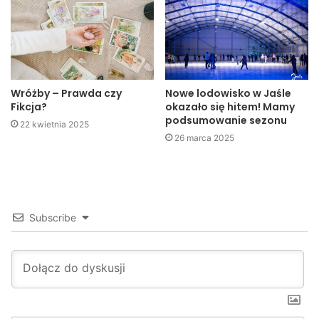
Motocyklista nie zdążył jednak ominąć samochodu i
uderzył w jego bok. Motocykl stanął w ogniu.
Wróżby – Prawda czy
Nowe lodowisko w Jaśle
Fikcja?
okazało się hitem! Mamy
podsumowanie sezonu
22 kwietnia 2025
26 marca 2025
Subscribe