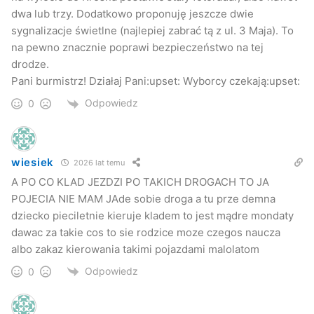
dwa lub trzy. Dodatkowo proponuję jeszcze dwie
O szczegółach poinformujemy wkrótce.
sygnalizacje świetlne (najlepiej zabrać tą z ul. 3 Maja). To
na pewno znacznie poprawi bezpieczeństwo na tej
Kuba Kowalczyk
drodze.
Jaslonet.pl
Pani burmistrz! Działaj Pani:upset: Wyborcy czekają:upset:
Odpowiedz
0
– – –
Fotogaleria:
wiesiek
2026 lat temu
Śmiertelny wypadek na ul. Bieszczadzkiej
– fot. W.
A PO CO KLAD JEZDZI PO TAKICH DROGACH TO JA
Żebracki
POJECIA NIE MAM JAde sobie droga a tu prze demna
dziecko pieciletnie kieruje kladem to jest mądre mondaty
dawac za takie cos to sie rodzice moze czegos naucza
albo zakaz kierowania takimi pojazdami malolatom
Odpowiedz
0