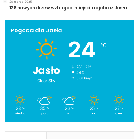
20 marca 2025
128 nowych drzew wzbogaci miejski krajobraz Jasła
Pogoda dla Jasła
24
℃
Jasło
28º - 21º
44%
3.01 km/h
Clear Sky
28
35
26
25
27
℃
℃
℃
℃
℃
niedz.
pon.
wt.
śr.
czw.