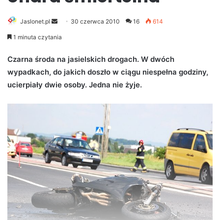
Jaslonet.pl
S
30 czerwca 2010
16
614
e
1 minuta czytania
n
d
Czarna środa na jasielskich drogach. W dwóch
a
wypadkach, do jakich doszło w ciągu niespełna godziny,
n
ucierpiały dwie osoby. Jedna nie żyje.
e
m
a
i
l