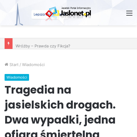
M
Wróżby – Prawda czy Fikcja?
Start
/
Wiadomości
Wiadomości
Tragedia na
jasielskich drogach.
Dwa wypadki, jedna
ofiara śmiertelna