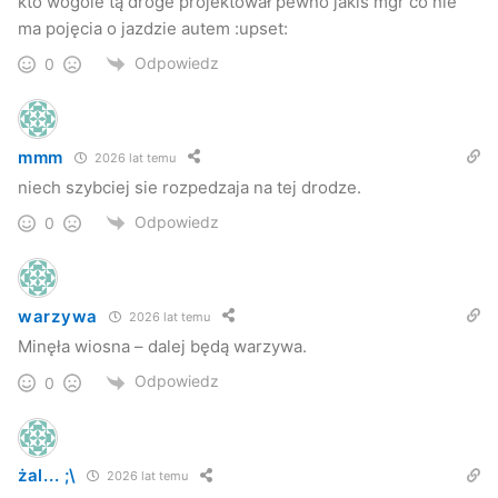
kto wogóle tą droge projektował pewno jakis mgr co nie
godziną 17.00.
ma pojęcia o jazdzie autem :upset:
Odpowiedz
0
Kierujący mercedesem nie doznał żadnych obrażeń, był
trzeźwy.
mmm
2026 lat temu
niech szybciej sie rozpedzaja na tej drodze.
Odpowiedz
0
warzywa
2026 lat temu
Minęła wiosna – dalej będą warzywa.
Odpowiedz
0
żal... ;\
2026 lat temu
Do drugiego wypadku doszło przed 16.00 na ul. 17-go