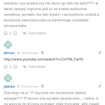
wiedziec czy uciekla czy nie skoro go tam nie bylo???? w
takiej sytuacji logiczne jest to ze trzeba wysluchac
swiadkow. ponadto tez tam bylam i rzeczywiscie uciekla a
wczesniej nawrzeszczala na niewinnego czlowieka
okropna baba
Odpowiedz
0
driver
2026 lat temu
http://www.youtube.com/watch?v=Cn7lW_FwrI0
Odpowiedz
0
jaślan
2026 lat temu
Dlaczego na ul. 17 stycznia nie ma jeszcze żadnej
wysepki??? Przecież one są takie bezpieczne… i ładne. A
Obecnie policjanci wyjaśniają okoliczności wypadku.
na wylocie do Krosna postawić stały fotoradar, albo nawet