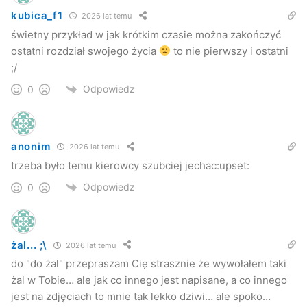
kubica_f1
2026 lat temu
świetny przykład w jak krótkim czasie można zakończyć
ostatni rozdział swojego życia
to nie pierwszy i ostatni
;/
Odpowiedz
0
anonim
2026 lat temu
trzeba było temu kierowcy szubciej jechac:upset:
Odpowiedz
0
żal... ;\
2026 lat temu
do "do żal" przepraszam Cię strasznie że wywołałem taki
żal w Tobie… ale jak co innego jest napisane, a co innego
jest na zdjęciach to mnie tak lekko dziwi… ale spoko…