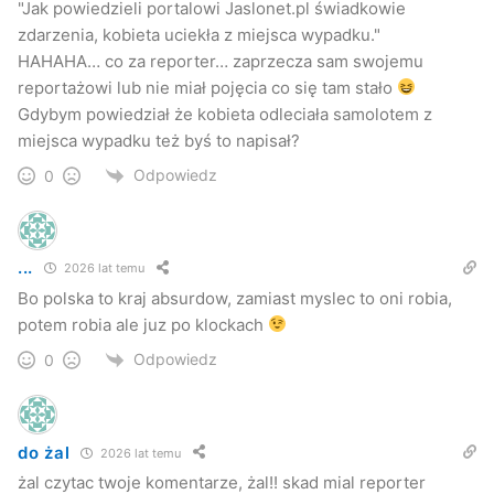
"Jak powiedzieli portalowi Jaslonet.pl świadkowie
Stycznia. Ze wstępnych ustaleń wynika, że kierowcy
zdarzenia, kobieta uciekła z miejsca wypadku."
Peugeota 206 zajechał drogę quad, którym kierowała
HAHAHA… co za reporter… zaprzecza sam swojemu
kobieta. Mężczyzna chcąc uniknąć zderzenia zjechał do
reportażowi lub nie miał pojęcia co się tam stało
Gdybym powiedział że kobieta odleciała samolotem z
rowu.
miejsca wypadku też byś to napisał?
Jak powiedzieli portalowi Jaslonet.pl świadkowie
Odpowiedz
0
zdarzenia, kobieta uciekła z miejsca wypadku.
Poszkodowany mężczyzna trafił do szpitala z urazem szyi.
...
2026 lat temu
Bo polska to kraj absurdow, zamiast myslec to oni robia,
potem robia ale juz po klockach
Odpowiedz
0
do żal
2026 lat temu
żal czytac twoje komentarze, żal!! skad mial reporter