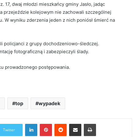
z. 17, dwaj młodzi mieszkańcy gminy Jasło, jadąc
a przejeździe kolejowym nie zachowali szczególnej
u. W wyniku zderzenia jeden z nich poniósł śmierć na
 policjanci z grupy dochodzeniowo-śledczej.
ację fotograficzną i zabezpieczyli ślady.
oku prowadzonego postępowania.
e
top
wypadek
LinkedIn
Pinterest
Reddit
Udostępnij przez Email
Drukuj
Twitter