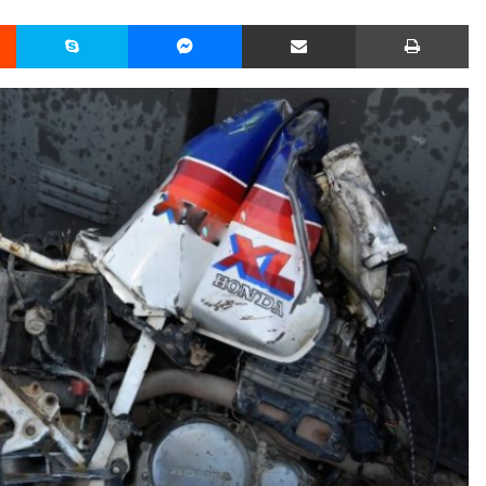
Reddit
Skype
Messenger
Udostępnij przez Email
Drukuj