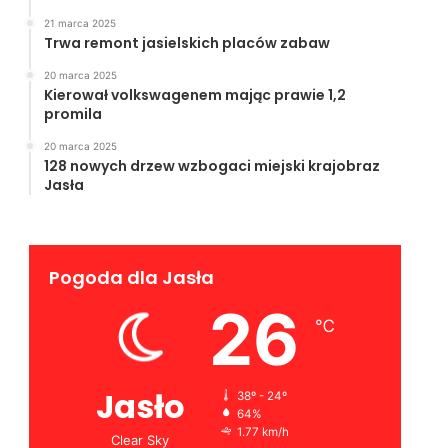
21 marca 2025
Trwa remont jasielskich placów zabaw
20 marca 2025
Kierował volkswagenem mając prawie 1,2
promila
20 marca 2025
128 nowych drzew wzbogaci miejski krajobraz
Jasła
Pogoda dla Jasła
26
℃
Jasło
38º - 24º
64%
1.77 km/h
Clear Sky