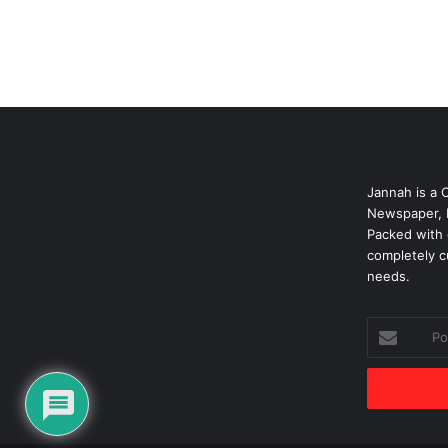
Jannah is a 
Newspaper, 
Packed with 
completely c
needs.
Podaj
swój
adres
mailowy