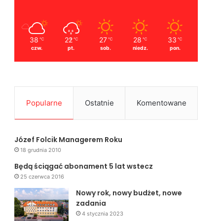
38
22
27
28
33
℃
℃
℃
℃
℃
czw.
pt.
sob.
niedz.
pon.
Popularne
Ostatnie
Komentowane
Józef Folcik Managerem Roku
18 grudnia 2010
Będą ściągać abonament 5 lat wstecz
25 czerwca 2016
Nowy rok, nowy budżet, nowe
zadania
4 stycznia 2023