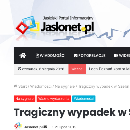
START
WIADOMOŚCI
FOTORELACJE
WIDE
czwartek, 6 sierpnia 2026
Ważne:
Wróżby – Prawda czy F
Start
/
Wiadomości
/
Na sygnale
/
Tragiczny wypadek w Szebnia
Na sygnale
Ważne wydarzenia
Wiadomości
Tragiczny wypadek w 
Jaslonet.pl
S
21 lipca 2019