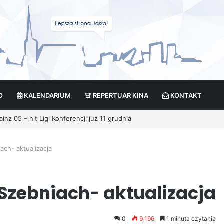
O
KALENDARIUM
REPERTUAR KINA
KONTAKT
ikcja?
ch- aktualizacja
Szebniach- aktualizacja
0
9 196
1 minuta czytania