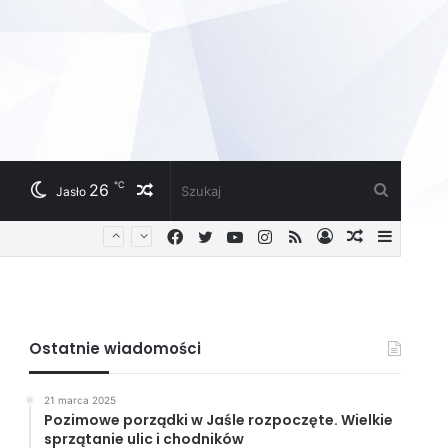
℃
26
Losowy
Szukaj
Jasło
Facebook
Twitter
YouTube
Instagram
RSS
Zaloguj
Losowy
Sideba
artykuł
artykuł
Ostatnie wiadomości
21 marca 2025
Pozimowe porządki w Jaśle rozpoczęte. Wielkie
sprzątanie ulic i chodników