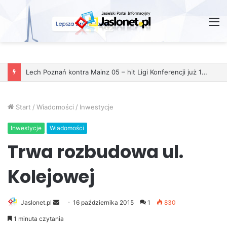
M
Start
/
Wiadomości
/
Inwestycje
Inwestycje
Wiadomości
Trwa rozbudowa ul.
Kolejowej
Jaslonet.pl
S
16 października 2015
1
830
e
1 minuta czytania
n