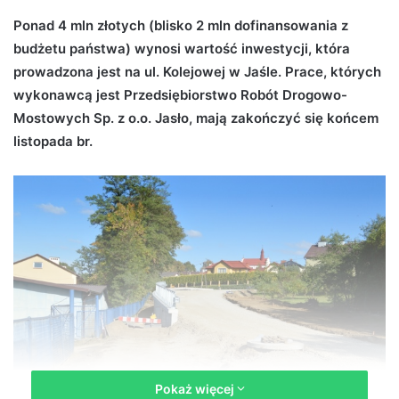
d
Ponad 4 mln złotych (blisko 2 mln dofinansowania z
a
budżetu państwa) wynosi wartość inwestycji, która
n
prowadzona jest na ul. Kolejowej w Jaśle. Prace, których
e
wykonawcą jest Przedsiębiorstwo Robót Drogowo-
m
Mostowych Sp. z o.o. Jasło, mają zakończyć się końcem
a
listopada br.
i
l
Pokaż więcej