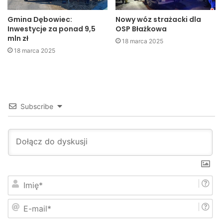
Gmina Dębowiec:
Nowy wóz strażacki dla
Inwestycje za ponad 9,5
OSP Błażkowa
mln zł
18 marca 2025
18 marca 2025
Trwa rozbudowa ul. Kolejowej
Subscribe
I
m
i
E
ę
-
*
m