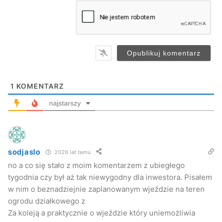
a
i
Trwa rozbudowa ul. Kolejowej
l
*
Z ul. Grunwaldzkiej na ul. Kolejową będzie można wjechać
poprzez przebudowane skrzyżowanie, zabezpieczone
nowo wybudowanym murem oporowym. Przy ul. Kolejowej
powstanie także prawostronny chodnik, nowe oświetlenie,
1
KOMENTARZ
przebudowana zostanie sieć elektryczna, gazowa,
wodociągowa i teletechniczna. Jednym z najważniejszych
najstarszy
elementów zadania jest wykonanie nowego systemu
odprowadzającego wody opadowe.
UMJ
sodjaslo
2026 lat temu
no a co się stało z moim komentarzem z ubiegłego
tygodnia czy był aż tak niewygodny dla inwestora. Pisałem
budowa
droga
inwestycje
w nim o beznadziejnie zaplanowanym wjeździe na teren
ogrodu działkowego z
Za koleją a praktycznie o wjeździe który uniemożliwia