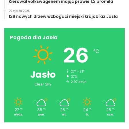
Kierował volkswagenem mając prawie 1,2 promila
20 marca 2025
128 nowych drzew wzbogaci miejski krajobraz Jasła
Pogoda dla Jasła
26
℃
Jasło
27º - 21º
37%
2.97 km/h
Clear Sky
27
35
25
24
25
℃
℃
℃
℃
℃
niedz.
pon.
wt.
śr.
czw.