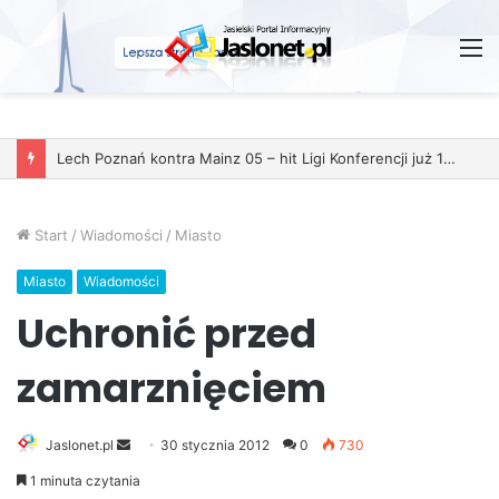
M
Lech Poznań kontra Mainz 05 – hit Ligi Konferencji już 11 grudnia
Start
/
Wiadomości
/
Miasto
Miasto
Wiadomości
Uchronić przed
zamarznięciem
Jaslonet.pl
S
30 stycznia 2012
0
730
e
1 minuta czytania
n