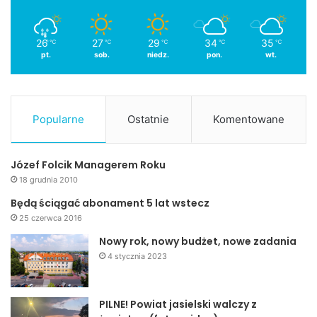
26
27
29
34
35
℃
℃
℃
℃
℃
pt.
sob.
niedz.
pon.
wt.
Popularne
Ostatnie
Komentowane
Józef Folcik Managerem Roku
18 grudnia 2010
Będą ściągać abonament 5 lat wstecz
25 czerwca 2016
Nowy rok, nowy budżet, nowe zadania
4 stycznia 2023
PILNE! Powiat jasielski walczy z