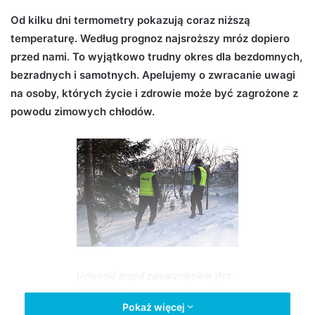
d
Od kilku dni termometry pokazują coraz niższą
a
temperaturę. Według prognoz najsroższy mróz dopiero
n
przed nami. To wyjątkowo trudny okres dla bezdomnych,
e
bezradnych i samotnych. Apelujemy o zwracanie uwagi
m
na osoby, których życie i zdrowie może być zagrożone z
a
powodu zimowych chłodów.
i
l
Uchronić przed zamarznięciem (fot.
KMP Krosno)
Pokaż więcej